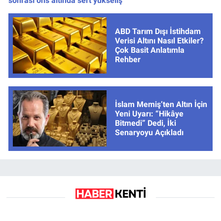
sonrası ons altında sert yükseliş
ABD Tarım Dışı İstihdam
Verisi Altını Nasıl Etkiler?
Çok Basit Anlatımla
Rehber
İslam Memiş’ten Altın İçin
Yeni Uyarı: “Hikâye
Bitmedi” Dedi, İki
Senaryoyu Açıkladı