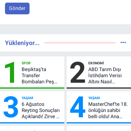
Gönder
Yükleniyor...
1
2
SPOR
EKONOMI
Beşiktaş’ta
ABD Tarım Dışı
Transfer
İstihdam Verisi
Bombaları Peş
Altını Nasıl
Peşe! Adalı
Etkiler? Çok Basit
3
4
Vlahovic’i
Anlatımla Rehber
YAŞAM
YAŞAM
Açıkladı, 5 Yıldız
6 Ağustos
MasterChef’te 18.
Daha Listede
Reyting Sonuçları
önlüğün sahibi
Açıklandı! Zirve El
belli oldu! Ana
Değiştirdi:
kadroya giren
Muhtemel Aşk,
yarışmacı kim