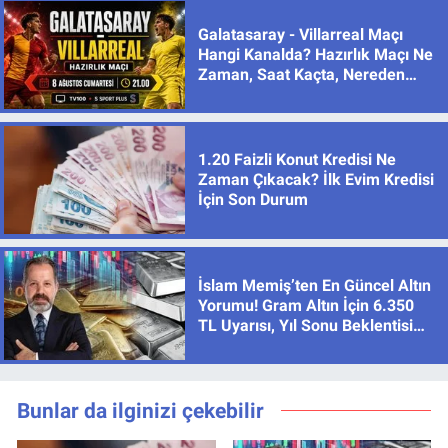
Galatasaray - Villarreal Maçı
Hangi Kanalda? Hazırlık Maçı Ne
Zaman, Saat Kaçta, Nereden
İzlenir?
1.20 Faizli Konut Kredisi Ne
Zaman Çıkacak? İlk Evim Kredisi
İçin Son Durum
İslam Memiş’ten En Güncel Altın
Yorumu! Gram Altın İçin 6.350
TL Uyarısı, Yıl Sonu Beklentisi
Değişmedi
Bunlar da ilginizi çekebilir