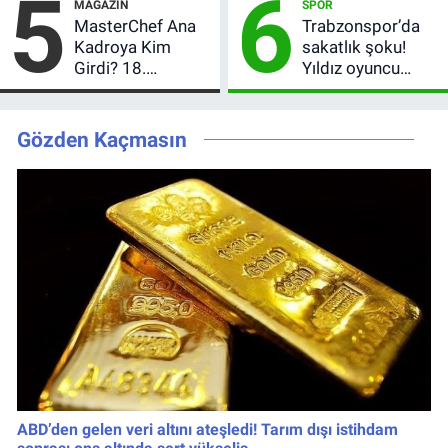
5
6
MAGAZIN
SPOR
MasterChef'i
oldu?
MasterChef Ana
Trabzonspor’da
Geride Bıraktı
Kadroya Kim
sakatlık şoku!
Girdi? 18.
Yıldız oyuncu
Önlüğün Sahibi
ameliyat oldu,
Belli Oldu!
dönüş tarihi
merak konusu
Gözden Kaçmasın
ABD’den gelen veri altını ateşledi! Tarım dışı istihdam