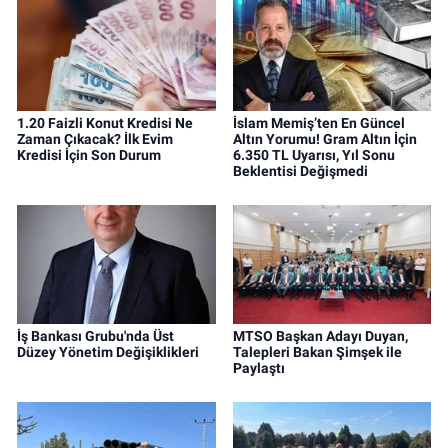
1.20 Faizli Konut Kredisi Ne
İslam Memiş’ten En Güncel
Zaman Çıkacak? İlk Evim
Altın Yorumu! Gram Altın İçin
Kredisi İçin Son Durum
6.350 TL Uyarısı, Yıl Sonu
Beklentisi Değişmedi
İş Bankası Grubu'nda Üst
MTSO Başkan Adayı Duyan,
Düzey Yönetim Değişiklikleri
Talepleri Bakan Şimşek ile
Paylaştı