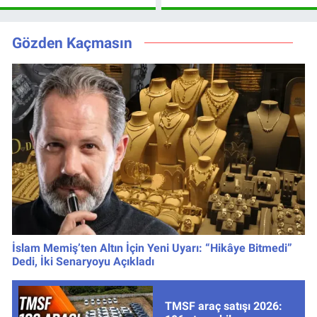
Beşiktaş hangi
ciddi mi, kaç hafta
kanalda, saat
oynamayacak?
kaçta?
Gözden Kaçmasın
İslam Memiş’ten Altın İçin Yeni Uyarı: “Hikâye Bitmedi”
Dedi, İki Senaryoyu Açıkladı
TMSF araç satışı 2026: