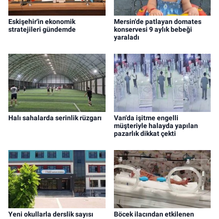
Eskişehir'in ekonomik
Mersin'de patlayan domates
stratejileri gündemde
konservesi 9 aylık bebeği
yaraladı
Halı sahalarda serinlik rüzgarı
Van'da işitme engelli
müşteriyle halayda yapılan
pazarlık dikkat çekti
Yeni okullarla derslik sayısı
Böcek ilacından etkilenen