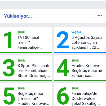
Yükleniyor...
1
2
SPOR
YAŞAM
TV100 nasıl
5 Ağustos Sayısal
izlenir?
Loto sonuçları
Fenerbahçe-
açıklandı! 522
Sturm Graz maçı
milyon TL devretti
3
4
şifresiz canlı yayın
SPOR
SPOR
bilgileri
S Sport Plus canlı
Hradec Kralove-
izle! Fenerbahçe-
Beşiktaş maçı ne
Sturm Graz maçı
zaman, saat
nasıl izlenir?
kaçta? Şifresiz
5
6
UEFA Avrupa Ligi
SPOR
SPOR
3. Ön Eleme Turu
Beşiktaş maçı
Fenerbahçe’de
şifresiz mi?
Oosterwolde
Hradec Kralove-
şoku! Sakatlığı