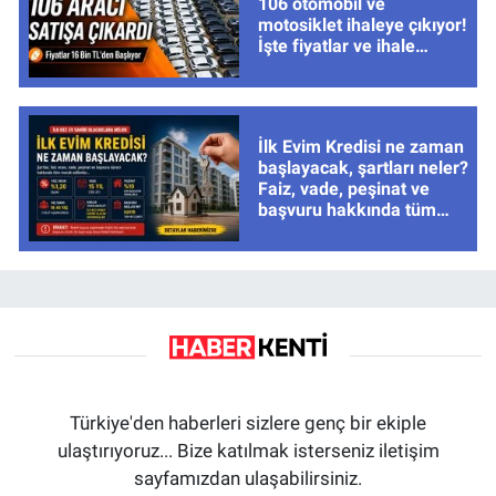
106 otomobil ve
motosiklet ihaleye çıkıyor!
İşte fiyatlar ve ihale
tarihleri
İlk Evim Kredisi ne zaman
başlayacak, şartları neler?
Faiz, vade, peşinat ve
başvuru hakkında tüm
cevaplar
Türkiye'den haberleri sizlere genç bir ekiple
ulaştırıyoruz... Bize katılmak isterseniz iletişim
sayfamızdan ulaşabilirsiniz.