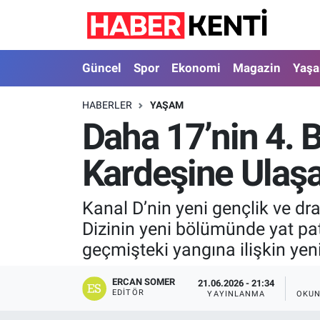
Güncel
Nöbetçi Eczaneler
Güncel
Spor
Ekonomi
Magazin
Yaş
Spor
Hava Durumu
HABERLER
YAŞAM
Daha 17’nin 4. 
Ekonomi
İstanbul Namaz Vakitleri
Kardeşine Ulaşa
Magazin
Trafik Durumu
Yaşam
Süper Lig Puan Durumu ve Fikstür
Kanal D’nin yeni gençlik ve dra
Dizinin yeni bölümünde yat pa
Sağlık
Tüm Manşetler
geçmişteki yangına ilişkin yeni
Dünya
Son Dakika Haberleri
ERCAN SOMER
21.06.2026 - 21:34
EDITÖR
YAYINLANMA
OKUN
Astroloji
Haber Arşivi