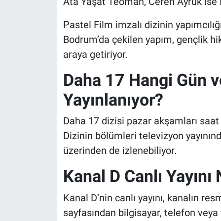
Ata Yaşat Teoman, Ceren Ayruk ise Ley
Pastel Film imzalı dizinin yapımcılığı
Bodrum’da çekilen yapım, gençlik hikâ
araya getiriyor.
Daha 17 Hangi Gün v
Yayınlanıyor?
Daha 17 dizisi pazar akşamları saat 
Dizinin bölümleri televizyon yayının
üzerinden de izlenebiliyor.
Kanal D Canlı Yayını N
Kanal D’nin canlı yayını, kanalın resm
sayfasından bilgisayar, telefon veya t