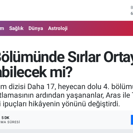
4
5
am
Sağlık
Dünya
Astroloji
6
6
Bölümünde Sırlar Ortay
1
bilecek mi?
6
m dizisi Daha 17, heyecan dolu 4. bölümüyl
tlamasının ardından yaşananlar, Aras ile
 ipuçları hikâyenin yönünü değiştirdi.
5 DK
MA SÜRESI