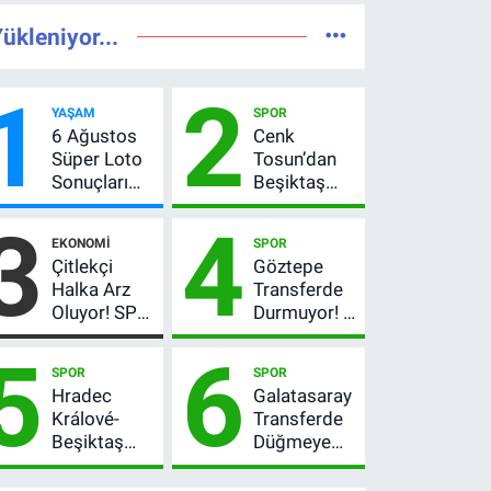
ükleniyor...
1
2
YAŞAM
SPOR
6 Ağustos
Cenk
Süper Loto
Tosun’dan
Sonuçları
Beşiktaş
Açıklandı!
açıklaması:
3
4
237 Milyon
“Ev” dedi,
EKONOMI
SPOR
TL’lik Çekiliş
asıl mesajı
Çitlekçi
Göztepe
satır
Halka Arz
Transferde
arasında
Oluyor! SPK
Durmuyor! 6
verdi
Onayladı:
İmza
5
6
Fiyatı, Lot
Sonrası Yeni
SPOR
SPOR
Sayısı ve
Hedefler
Hradec
Galatasaray
Talep
Belli Oldu
Králové-
Transferde
Toplama
Beşiktaş
Düğmeye
Tarihi
maçı hangi
Bastı! Leao,
kanalda?
Camavinga