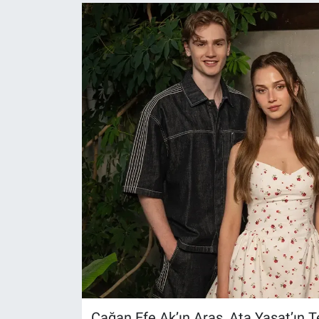
Çağan Efe Ak’ın Aras, Ata Yaşat’ın Te