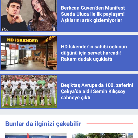
Berkcan Güven’den Manifest
Sueda Uluca ile ilk paylaşım!
Aşklarını artık gizlemiyorlar
HD İskender'in sahibi oğlunun
düğünü için servet harcadı!
Rakam dudak uçuklattı
Beşiktaş Avrupa’da 100. zaferini
Çekya’da aldı! Semih Kılıçsoy
sahneye çıktı
Bunlar da ilginizi çekebilir