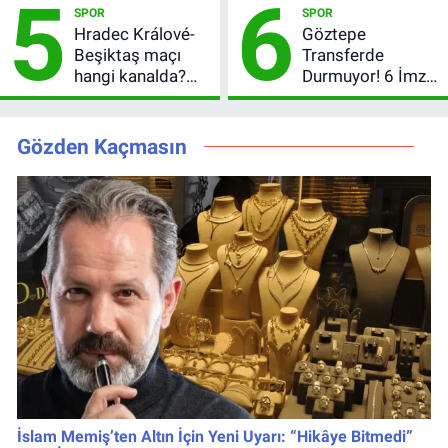
5
6
SPOR
SPOR
kaçta?
Tarihi
Hradec Králové-
Göztepe
Beşiktaş maçı
Transferde
hangi kanalda?
Durmuyor! 6 İmza
Şifresiz canlı yayın
Sonrası Yeni
izleme rehberi
Hedefler Belli
Oldu
Gözden Kaçmasın
İslam Memiş’ten Altın İçin Yeni Uyarı: “Hikâye Bitmedi”