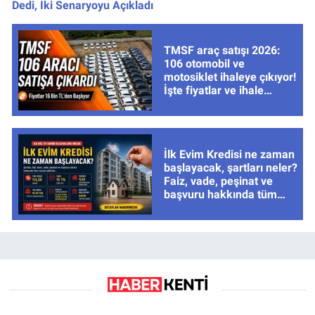
Dedi, İki Senaryoyu Açıkladı
TMSF araç satışı 2026:
106 otomobil ve
motosiklet ihaleye çıkıyor!
İşte fiyatlar ve ihale
tarihleri
İlk Evim Kredisi ne zaman
başlayacak, şartları neler?
Faiz, vade, peşinat ve
başvuru hakkında tüm
cevaplar