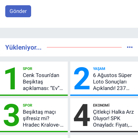
Gönder
Yükleniyor...
1
2
SPOR
YAŞAM
Cenk Tosun’dan
6 Ağustos Süper
Beşiktaş
Loto Sonuçları
açıklaması: “Ev”
Açıklandı! 237
dedi, asıl mesajı
Milyon TL’lik
3
4
satır arasında
Çekiliş
SPOR
EKONOMI
verdi
Beşiktaş maçı
Çitlekçi Halka Arz
şifresiz mi?
Oluyor! SPK
Hradec Kralove-
Onayladı: Fiyatı,
Beşiktaş hangi
Lot Sayısı ve
kanalda, saat
Talep Toplama