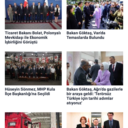
Ticaret Bakanı Bolat, Polonyalı
Bakan Göktaş, Van'da
Mevkidaşı ile Ekonomik
Temaslarda Bulundu
İşbirliğini Görüştü
Hüseyin Sönmez, MHP Kula
Bakan Göktaş, Ağrı'da gazilerle
İlçe Başkanlığı'na Seçildi
bir araya geldi: 'Terörsüz
Türkiye için tarihi adımlar
atıyoruz'