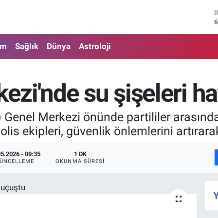
6
4
am
Sağlık
Dünya
Astroloji
5
6
zi'nde su şişeleri h
6
Genel Merkezi önünde partililer arasında
1
is ekipleri, güvenlik önlemlerini artırar
05.2026 - 09:35
1 DK
ÜNCELLEME
OKUNMA SÜRESI
Y