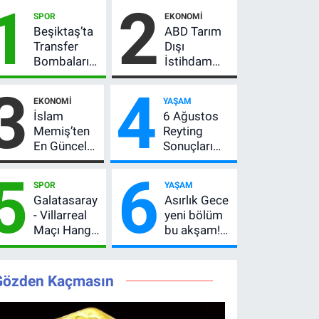
1
2
SPOR
EKONOMI
Beşiktaş’ta
ABD Tarım
Transfer
Dışı
Bombaları
İstihdam
Peş Peşe!
Verisi Altını
3
4
Adalı
Nasıl
EKONOMI
YAŞAM
Vlahovic’i
Etkiler? Çok
İslam
6 Ağustos
Açıkladı, 5
Basit
Memiş’ten
Reyting
Yıldız Daha
Anlatımla
En Güncel
Sonuçları
Listede
Rehber
Altın
Açıklandı!
5
6
Yorumu!
Zirve El
SPOR
YAŞAM
Gram Altın
Değiştirdi:
Galatasaray
Asırlık Gece
İçin 6.350
Muhtemel
- Villarreal
yeni bölüm
TL Uyarısı,
Aşk,
Maçı Hangi
bu akşam!
Yıl Sonu
MasterChef'i
Kanalda?
8. bölüm
Beklentisi
Geride
Hazırlık
saat kaçta,
Değişmedi
Bıraktı
Maçı Ne
TRT 1 canlı
Gözden Kaçmasın
Zaman, Saat
nasıl izlenir?
Kaçta,