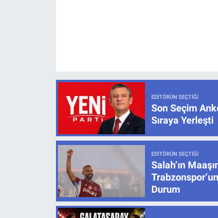
EDITÖRÜN SEÇTIĞI
Son Seçim Anke
Sıraya Yerleşti
EDITÖRÜN SEÇTIĞI
Salah’ın Maaşı
Trabzonspor’un
Durum