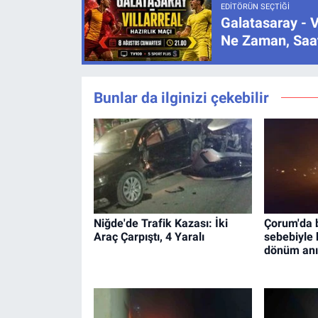
EDITÖRÜN SEÇTIĞI
Galatasaray - V
Ne Zaman, Saat
Bunlar da ilginizi çekebilir
Niğde'de Trafik Kazası: İki
Çorum'da 
Araç Çarpıştı, 4 Yaralı
sebebiyle 
dönüm anı