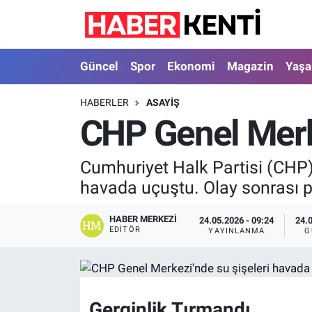
Güncel
Nöbetçi Eczaneler
Güncel
Spor
Ekonomi
Magazin
Yaş
Spor
Hava Durumu
HABERLER
ASAYIŞ
CHP Genel Merke
Ekonomi
İstanbul Namaz Vakitleri
Magazin
Trafik Durumu
Cumhuriyet Halk Partisi (CHP) 
havada uçuştu. Olay sonrası pol
Yaşam
Süper Lig Puan Durumu ve Fikstür
HABER MERKEZI
24.05.2026 - 09:24
24.
Sağlık
Tüm Manşetler
EDITÖR
YAYINLANMA
G
Dünya
Son Dakika Haberleri
Astroloji
Haber Arşivi
Gerginlik Tırmandı