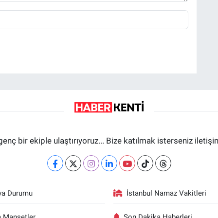
genç bir ekiple ulaştırıyoruz... Bize katılmak isterseniz iletiş
va Durumu
İstanbul Namaz Vakitleri
 Manşetler
Son Dakika Haberleri