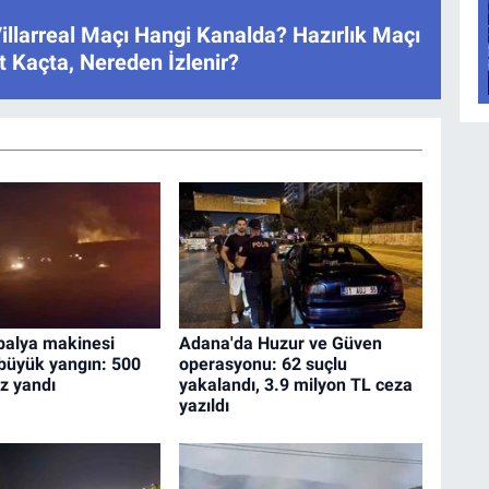
illarreal Maçı Hangi Kanalda? Hazırlık Maçı
 Kaçta, Nereden İzlenir?
balya makinesi
Adana'da Huzur ve Güven
büyük yangın: 500
operasyonu: 62 suçlu
z yandı
yakalandı, 3.9 milyon TL ceza
yazıldı