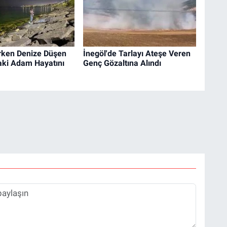
arken Denize Düşen
İnegöl'de Tarlayı Ateşe Veren
aki Adam Hayatını
Genç Gözaltına Alındı