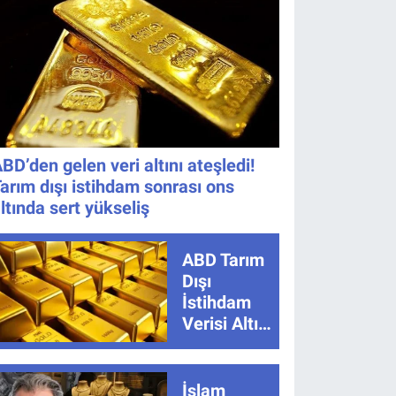
Nereden
İzlenir?
BD’den gelen veri altını ateşledi!
arım dışı istihdam sonrası ons
ltında sert yükseliş
ABD Tarım
Dışı
İstihdam
Verisi Altını
Nasıl
Etkiler?
Çok Basit
İslam