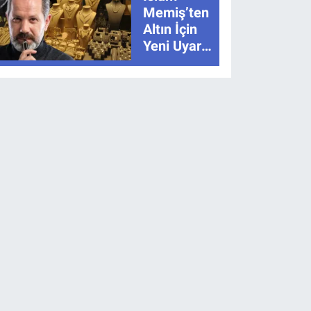
Anlatımla
Memiş’ten
Rehber
Altın İçin
Yeni Uyarı:
“Hikâye
Bitmedi”
Dedi, İki
Senaryoyu
Açıkladı