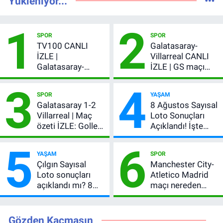
Yükleniyor...
1
2
SPOR
SPOR
TV100 CANLI
Galatasaray-
İZLE |
Villarreal CANLI
Galatasaray-
İZLE | GS maçı
Villarreal maçı
hangi kanalda,
3
4
başladı! GS maçı
şifresiz mi?
SPOR
YAŞAM
şifresiz canlı yayın
Galatasaray 1-2
8 Ağustos Sayısal
Villarreal | Maç
Loto Sonuçları
özeti İZLE: Goller
Açıklandı! İşte
peş peşe geldi,
Kazandıran 6
5
6
Okan Buruk
Numara
YAŞAM
SPOR
kırmızı kart gördü!
Çılgın Sayısal
Manchester City-
Loto sonuçları
Atletico Madrid
açıklandı mı? 8
maçı nereden
Ağustos 2026
izlenir?
kazanan
numaralar
Gözden Kaçmasın