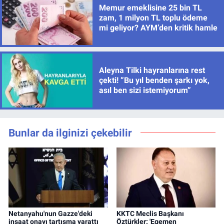
Memur emeklisine 25 bin TL
zam, 1 milyon TL toplu ödeme
mi geliyor? AYM’den kritik hamle
Aleyna Tilki hayranlarına rest
çekti! “Bu yıl benden şarkı yok,
asıl ben sizi istemiyorum”
Bunlar da ilginizi çekebilir
Netanyahu'nun Gazze'deki
KKTC Meclis Başkanı
inşaat onayı tartışma yarattı
Öztürkler: 'Egemen