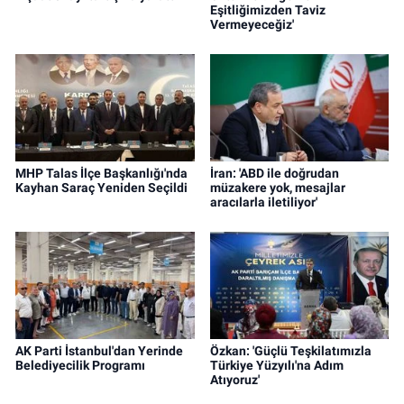
Eşitliğimizden Taviz
Vermeyeceğiz'
MHP Talas İlçe Başkanlığı'nda
İran: 'ABD ile doğrudan
Kayhan Saraç Yeniden Seçildi
müzakere yok, mesajlar
aracılarla iletiliyor'
AK Parti İstanbul'dan Yerinde
Özkan: 'Güçlü Teşkilatımızla
Belediyecilik Programı
Türkiye Yüzyılı'na Adım
Atıyoruz'