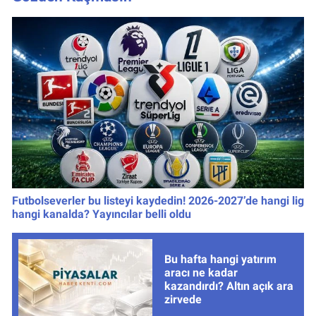
Futbolseverler bu listeyi kaydedin! 2026-2027’de hangi lig
hangi kanalda? Yayıncılar belli oldu
Bu hafta hangi yatırım
aracı ne kadar
kazandırdı? Altın açık ara
zirvede