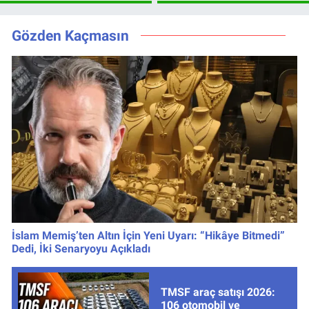
Leao, Camavinga
Şifresiz canlı yayın
ve Pavard’da Son
izleme rehberi
Durum
Gözden Kaçmasın
İslam Memiş’ten Altın İçin Yeni Uyarı: “Hikâye Bitmedi”
Dedi, İki Senaryoyu Açıkladı
TMSF araç satışı 2026:
106 otomobil ve