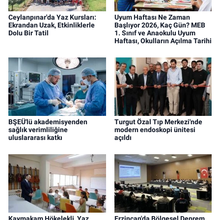
Ceylanpınar'da Yaz Kursları:
Uyum Haftası Ne Zaman
Ekrandan Uzak, Etkinliklerle
Başlıyor 2026, Kaç Gün? MEB
Dolu Bir Tatil
1. Sınıf ve Anaokulu Uyum
Haftası, Okulların Açılma Tarihi
BŞEÜ'lü akademisyenden
Turgut Özal Tıp Merkezi'nde
sağlık verimliliğine
modern endoskopi ünitesi
uluslararası katkı
açıldı
Kaymakam Hökelekli, Yaz
Erzincan'da Bölgesel Deprem