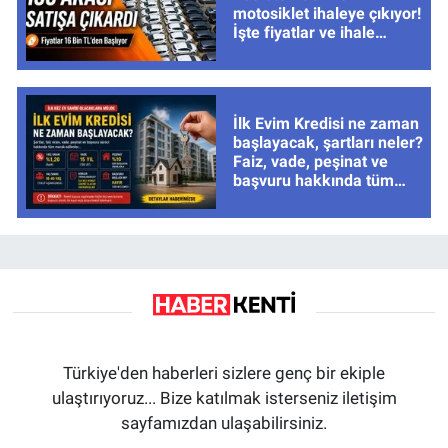
motosiklet ihaleye çıkıyor!
İşte fiyatlar ve ihale
tarihleri
İlk Evim Kredisi ne zaman
başlayacak, şartları neler?
Faiz, vade, peşinat ve
başvuru hakkında tüm
cevaplar
Türkiye'den haberleri sizlere genç bir ekiple
ulaştırıyoruz... Bize katılmak isterseniz iletişim
sayfamızdan ulaşabilirsiniz.