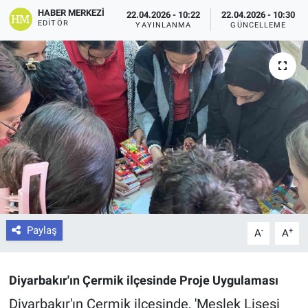
HABER MERKEZI
22.04.2026 - 10:22
22.04.2026 - 10:30
EDITÖR
YAYINLANMA
GÜNCELLEME
Paylaş
-
+
A
A
Diyarbakır'ın Çermik ilçesinde Proje Uygulaması
Diyarbakır'ın Çermik ilçesinde, 'Meslek Lisesi