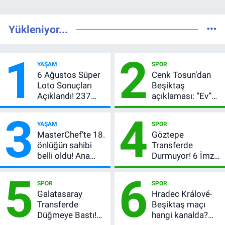
Yükleniyor...
1
2
YAŞAM
SPOR
6 Ağustos Süper
Cenk Tosun’dan
Loto Sonuçları
Beşiktaş
Açıklandı! 237
açıklaması: “Ev”
Milyon TL’lik
dedi, asıl mesajı
3
4
Çekiliş
satır arasında
YAŞAM
SPOR
verdi
MasterChef’te 18.
Göztepe
önlüğün sahibi
Transferde
belli oldu! Ana
Durmuyor! 6 İmza
kadroya giren
Sonrası Yeni
5
6
yarışmacı kim
Hedefler Belli
SPOR
SPOR
oldu?
Oldu
Galatasaray
Hradec Králové-
Transferde
Beşiktaş maçı
Düğmeye Bastı!
hangi kanalda?