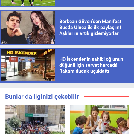
Berkcan Güven’den Manifest
Sueda Uluca ile ilk paylaşım!
Aşklarını artık gizlemiyorlar
HD İskender'in sahibi oğlunun
düğünü için servet harcadı!
Rakam dudak uçuklattı
Bunlar da ilginizi çekebilir