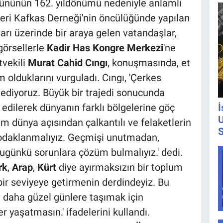
ününün 162. yıldönümü nedeniyle anlamlı
eri Kafkas Derneği'nin öncülüğünde yapılan
rı üzerinde bir araya gelen vatandaşlar,
görsellerle
Kadir Has Kongre Merkezi
'ne
tvekili
Murat Cahid Cıngı
, konuşmasında, et
m olduklarını vurguladı. Cıngı, 'Çerkes
ediyoruz. Büyük bir trajedi sonucunda
edilerek dünyanın farklı bölgelerine göç
İ
U
m dünya açısından çalkantılı ve felaketlerin
S
 odaklanmalıyız. Geçmişi unutmadan,
bugünkü sorunlara çözüm bulmalıyız.' dedi.
rk
,
Arap
,
Kürt
diye ayırmaksızın bir toplum
 bir seviyeye getirmenin derdindeyiz. Bu
i daha güzel günlere taşımak için
er yaşatmasın.' ifadelerini kullandı.