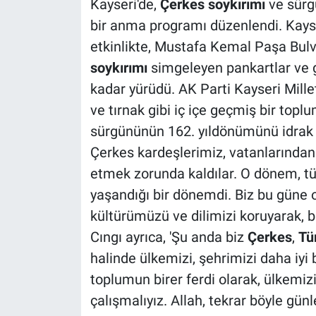
Kayseri'de,
Çerkes soykırımı
ve sürg
bir anma programı düzenlendi. Kays
etkinlikte, Mustafa Kemal Paşa Bulva
soykırımı
simgeleyen pankartlar ve 
kadar yürüdü. AK Parti Kayseri Mille
ve tırnak gibi iç içe geçmiş bir toplu
sürgününün 162. yıldönümünü idrak 
Çerkes kardeşlerimiz, vatanlarından 
etmek zorunda kaldılar. O dönem, tü
yaşandığı bir dönemdi. Biz bu güne
kültürümüzü ve dilimizi koruyarak, 
Cıngı ayrıca, 'Şu anda biz
Çerkes
,
Tü
halinde ülkemizi, şehrimizi daha iyi
toplumun birer ferdi olarak, ülkemiz
çalışmalıyız. Allah, tekrar böyle günl