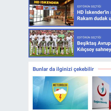
EDITÖRÜN SEÇTIĞI
HD İskender'in 
Rakam dudak u
EDITÖRÜN SEÇTIĞI
Beşiktaş Avrupa
Kılıçsoy sahney
Bunlar da ilginizi çekebilir