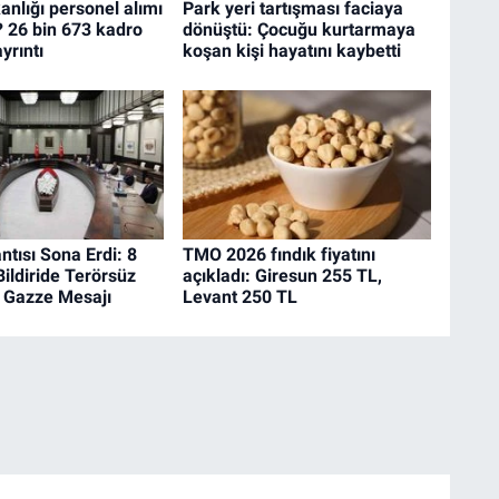
anlığı personel alımı
Park yeri tartışması faciaya
 26 bin 673 kadro
dönüştü: Çocuğu kurtarmaya
ayrıntı
koşan kişi hayatını kaybetti
tısı Sona Erdi: 8
TMO 2026 fındık fiyatını
ildiride Terörsüz
açıkladı: Giresun 255 TL,
e Gazze Mesajı
Levant 250 TL