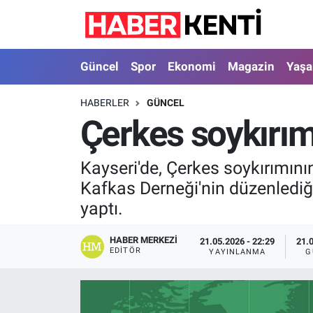
Güncel
Nöbetçi Eczaneler
Güncel
Spor
Ekonomi
Magazin
Yaş
Spor
Hava Durumu
HABERLER
GÜNCEL
Çerkes soykırımı
Ekonomi
İstanbul Namaz Vakitleri
Magazin
Trafik Durumu
Kayseri'de, Çerkes soykırımını
Kafkas Derneği'nin düzenlediği
Yaşam
Süper Lig Puan Durumu ve Fikstür
yaptı.
Sağlık
Tüm Manşetler
HABER MERKEZI
21.05.2026 - 22:29
21.
EDITÖR
YAYINLANMA
G
Dünya
Son Dakika Haberleri
Astroloji
Haber Arşivi