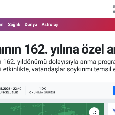
6
4
am
Sağlık
Dünya
Astroloji
5
6
nın 162. yılına özel a
6
1
n 162. yıldönümü dolayısıyla anma program
 etkinlikte, vatandaşlar soykırımı temsil
05.2026 - 22:40
1 DK
ÜNCELLEME
OKUNMA SÜRESI
Y