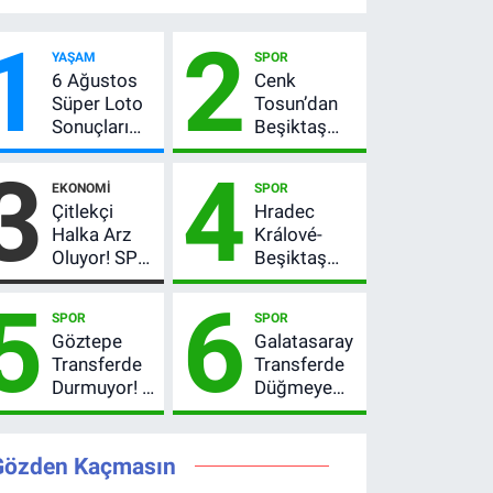
1
2
YAŞAM
SPOR
6 Ağustos
Cenk
Süper Loto
Tosun’dan
Sonuçları
Beşiktaş
Açıklandı!
açıklaması:
3
4
237 Milyon
“Ev” dedi,
EKONOMI
SPOR
TL’lik Çekiliş
asıl mesajı
Çitlekçi
Hradec
satır
Halka Arz
Králové-
arasında
Oluyor! SPK
Beşiktaş
verdi
Onayladı:
maçı hangi
5
6
Fiyatı, Lot
kanalda?
SPOR
SPOR
Sayısı ve
Şifresiz
Göztepe
Galatasaray
Talep
canlı yayın
Transferde
Transferde
Toplama
izleme
Durmuyor! 6
Düğmeye
Tarihi
rehberi
İmza
Bastı! Leao,
Sonrası Yeni
Camavinga
Hedefler
ve
Gözden Kaçmasın
Belli Oldu
Pavard’da