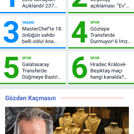
Açıklandı! 237
açıklaması: “Ev”
Milyon TL’lik
dedi, asıl mesajı
3
4
Çekiliş
satır arasında
YAŞAM
SPOR
verdi
MasterChef’te 18.
Göztepe
önlüğün sahibi
Transferde
belli oldu! Ana
Durmuyor! 6 İmza
kadroya giren
Sonrası Yeni
5
6
yarışmacı kim
Hedefler Belli
SPOR
SPOR
oldu?
Oldu
Galatasaray
Hradec Králové-
Transferde
Beşiktaş maçı
Düğmeye Bastı!
hangi kanalda?
Leao, Camavinga
Şifresiz canlı yayın
ve Pavard’da Son
izleme rehberi
Durum
Gözden Kaçmasın