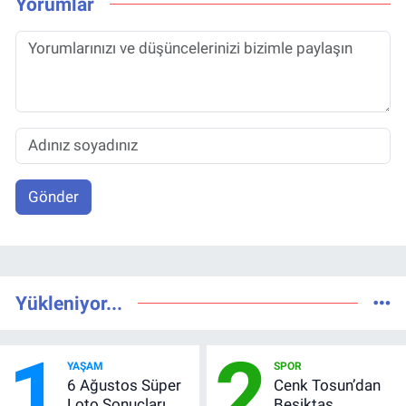
Yorumlar
Gönder
Yükleniyor...
1
2
YAŞAM
SPOR
6 Ağustos Süper
Cenk Tosun’dan
Loto Sonuçları
Beşiktaş