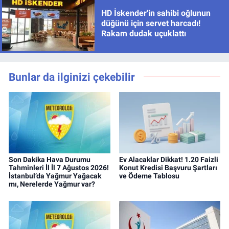
HD İskender'in sahibi oğlunun
düğünü için servet harcadı!
Rakam dudak uçuklattı
Bunlar da ilginizi çekebilir
Son Dakika Hava Durumu
Ev Alacaklar Dikkat! 1.20 Faizli
Tahminleri İl İl 7 Ağustos 2026!
Konut Kredisi Başvuru Şartları
İstanbul’da Yağmur Yağacak
ve Ödeme Tablosu
mı, Nerelerde Yağmur var?