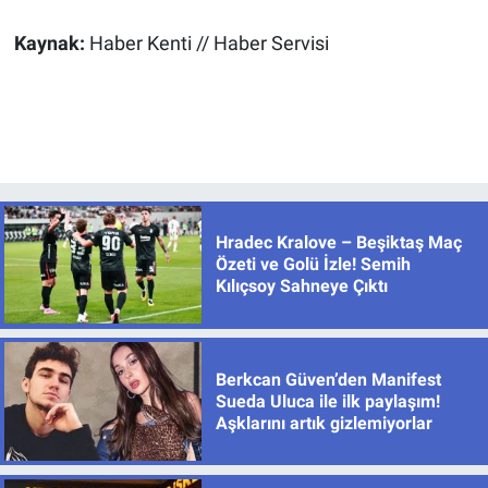
Kaynak:
Haber Kenti // Haber Servisi
Hradec Kralove – Beşiktaş Maç
Özeti ve Golü İzle! Semih
Kılıçsoy Sahneye Çıktı
Berkcan Güven’den Manifest
Sueda Uluca ile ilk paylaşım!
Aşklarını artık gizlemiyorlar