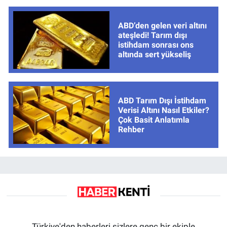
ABD’den gelen veri altını
ateşledi! Tarım dışı
istihdam sonrası ons
altında sert yükseliş
ABD Tarım Dışı İstihdam
Verisi Altını Nasıl Etkiler?
Çok Basit Anlatımla
Rehber
Türkiye'den haberleri sizlere genç bir ekiple