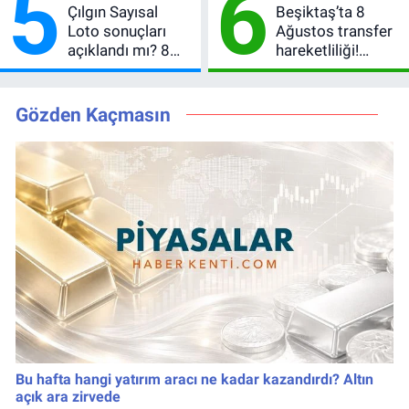
5
6
Çılgın Sayısal
Beşiktaş’ta 8
Loto sonuçları
Ağustos transfer
açıklandı mı? 8
hareketliliği!
Ağustos 2026
Yönetim 5 bölge
kazanan
için düğmeye
numaralar
bastı
Gözden Kaçmasın
Bu hafta hangi yatırım aracı ne kadar kazandırdı? Altın
açık ara zirvede