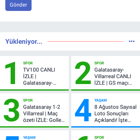
Gönder
Yükleniyor...
1
2
SPOR
SPOR
TV100 CANLI
Galatasaray-
İZLE |
Villarreal CANLI
Galatasaray-
İZLE | GS maçı
Villarreal maçı
hangi kanalda,
3
4
başladı! GS maçı
şifresiz mi?
SPOR
YAŞAM
şifresiz canlı yayın
Galatasaray 1-2
8 Ağustos Sayısal
Villarreal | Maç
Loto Sonuçları
özeti İZLE: Goller
Açıklandı! İşte
peş peşe geldi,
Kazandıran 6
Okan Buruk
Numara
YAŞAM
SPOR
kırmızı kart gördü!