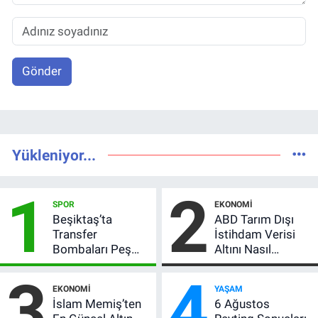
Gönder
Yükleniyor...
1
2
SPOR
EKONOMI
Beşiktaş’ta
ABD Tarım Dışı
Transfer
İstihdam Verisi
Bombaları Peş
Altını Nasıl
Peşe! Adalı
Etkiler? Çok Basit
3
4
Vlahovic’i
Anlatımla Rehber
EKONOMI
YAŞAM
Açıkladı, 5 Yıldız
İslam Memiş’ten
6 Ağustos
Daha Listede