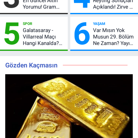
En Güncel Altın
Reyting Sonuçları
Yorumu! Gram
Açıklandı! Zirve El
Altın İçin 6.350 TL
Değiştirdi:
5
6
Uyarısı, Yıl Sonu
Muhtemel Aşk,
SPOR
YAŞAM
Beklentisi
MasterChef'i
Galatasaray -
Var Mısın Yok
Değişmedi
Geride Bıraktı
Villarreal Maçı
Musun 29. Bölüm
Hangi Kanalda?
Ne Zaman? Yayın
Hazırlık Maçı Ne
Günü Değişti, Yeni
Zaman, Saat
Tarih Belli Oldu!
Kaçta, Nereden
Gözden Kaçmasın
İzlenir?