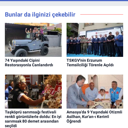
Bunlar da ilginizi çekebilir
74 Yaşındaki Cipini
TSKGV'nin Erzurum
Restorasyonla Canlandırdı
Temsilciliği Törenle Açıldı
Taşköprü sarımsağı festivali
Amasya'da 9 Yaşındaki Otizmli
renkli görüntülerle doldu: En iyi
Asilhan, Kur'an-ı Kerim'i
sarımsak 80 demet arasından
Öğrendi
seçildi