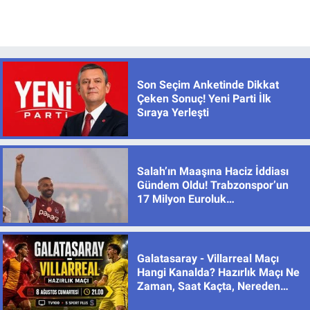
Son Seçim Anketinde Dikkat
Çeken Sonuç! Yeni Parti İlk
Sıraya Yerleşti
Salah’ın Maaşına Haciz İddiası
Gündem Oldu! Trabzonspor’un
17 Milyon Euroluk
Sözleşmesinde Son Durum
Galatasaray - Villarreal Maçı
Hangi Kanalda? Hazırlık Maçı Ne
Zaman, Saat Kaçta, Nereden
İzlenir?