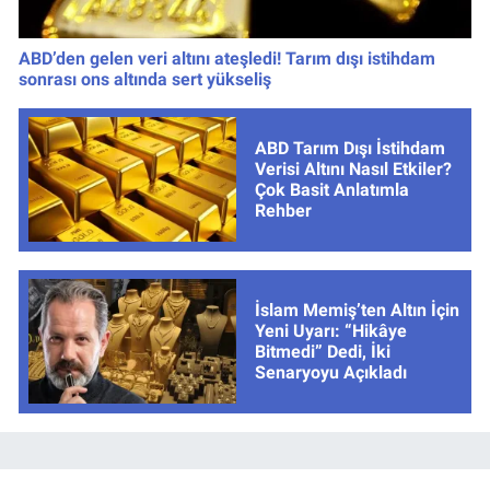
ABD’den gelen veri altını ateşledi! Tarım dışı istihdam
sonrası ons altında sert yükseliş
ABD Tarım Dışı İstihdam
Verisi Altını Nasıl Etkiler?
Çok Basit Anlatımla
Rehber
İslam Memiş’ten Altın İçin
Yeni Uyarı: “Hikâye
Bitmedi” Dedi, İki
Senaryoyu Açıkladı