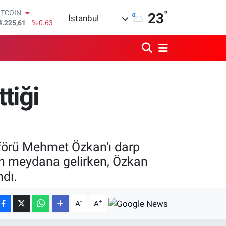
ITCOIN
°
23
4.225,61
%-0.63
İstanbul
OLAR
7,7143
%0.16
URO
5,0317
%-0.02
TERLİN
4,2463
%0.07
tiği
RAM ALTIN
510.40
%0.45
İST100
3.799
%70
şoförü Mehmet Özkan'ı darp
gün meydana gelirken, Özkan
ndı.
-
+
A
A