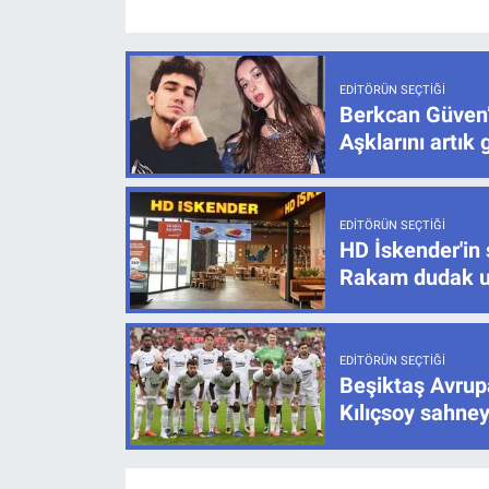
EDITÖRÜN SEÇTIĞI
Berkcan Güven’
Aşklarını artık 
EDITÖRÜN SEÇTIĞI
HD İskender'in 
Rakam dudak u
EDITÖRÜN SEÇTIĞI
Beşiktaş Avrupa
Kılıçsoy sahney