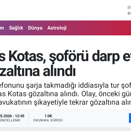
B
6
D
4
am
Sağlık
Dünya
Astroloji
E
5
S
6
 Kotas, şoförü darp et
G
6
B
altına alındı
1
elefonunu şarja takmadığı iddiasıyla tur 
as Kotas gözaltına alındı. Olay, önceki 
avukatının şikayetiyle tekrar gözaltına alı
05.2026 - 12:45
1 DK
ÜNCELLEME
OKUNMA SÜRESI