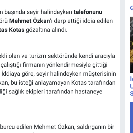
on başında seyir halindeyken
telefonunu
förü
Mehmet Özkan
‘ı darp ettiği iddia edilen
tas Kotas
gözaltına alındı.
li olan ve turizm sektöründe kendi aracıyla
lıştığı firmanın yönlendirmesiyle gittiği
. İddiaya göre, seyir halindeyken müşterisinin
İ
kan, bu isteği anlayamayan Kotas tarafından
U
iği sağlık ekipleri tarafından hastaneye
S
burcu edilen Mehmet Özkan, saldırganın bir