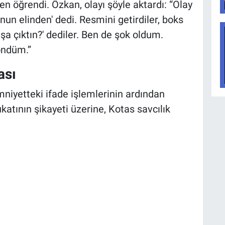
 öğrendi. Özkan, olayı şöyle aktardı: “Olay
unun elinden' dedi. Resmini getirdiler, boks
a çıktın?' dediler. Ben de şok oldum.
öndüm.”
ası
niyetteki ifade işlemlerinin ardından
katının şikayeti üzerine, Kotas savcılık