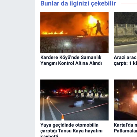
Bunlar da ilginizi çekebilir
Kardere Köyü'nde Samanlık
Arazi arac
Yangını Kontrol Altına Alındı
çarptı: 1 ki
Yaya geçidinde otomobilin
Kartal'da 
çarptığı Tansu Kaya hayatını
Patlamalar
kaybetti