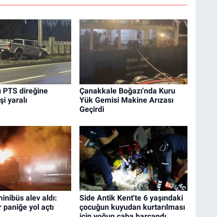
ı PTS direğine
Çanakkale Boğazı'nda Kuru
şi yaralı
Yük Gemisi Makine Arızası
Geçirdi
minibüs alev aldı:
Side Antik Kent'te 6 yaşındaki
 paniğe yol açtı
çocuğun kuyudan kurtarılması
için yoğun çaba harcandı