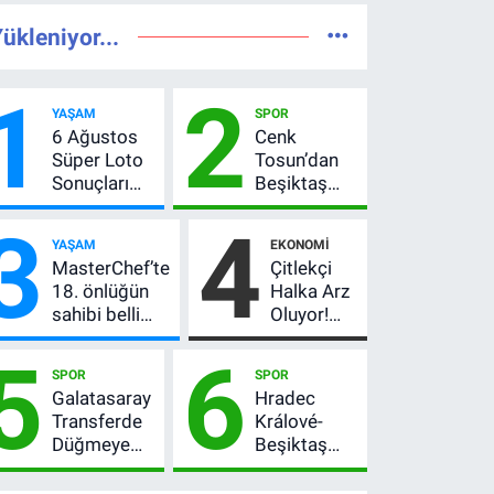
ükleniyor...
1
2
YAŞAM
SPOR
6 Ağustos
Cenk
Süper Loto
Tosun’dan
Sonuçları
Beşiktaş
Açıklandı!
açıklaması:
3
4
237 Milyon
“Ev” dedi,
YAŞAM
EKONOMI
TL’lik Çekiliş
asıl mesajı
MasterChef’te
Çitlekçi
satır
18. önlüğün
Halka Arz
arasında
sahibi belli
Oluyor!
verdi
oldu! Ana
SPK
5
6
kadroya giren
Onayladı:
SPOR
SPOR
yarışmacı kim
Fiyatı, Lot
Galatasaray
Hradec
oldu?
Sayısı ve
Transferde
Králové-
Talep
Düğmeye
Beşiktaş
Toplama
Bastı! Leao,
maçı hangi
Tarihi
Camavinga
kanalda?