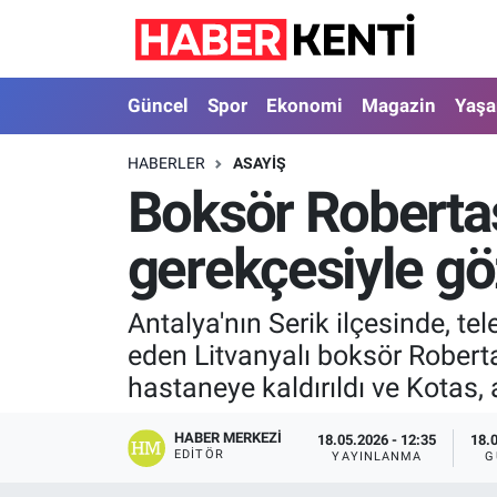
Güncel
Nöbetçi Eczaneler
Güncel
Spor
Ekonomi
Magazin
Yaş
Spor
Hava Durumu
HABERLER
ASAYIŞ
Boksör Robertas
Ekonomi
İstanbul Namaz Vakitleri
gerekçesiyle göz
Magazin
Trafik Durumu
Yaşam
Süper Lig Puan Durumu ve Fikstür
Antalya'nın Serik ilçesinde, t
eden Litvanyalı boksör Robert
Sağlık
Tüm Manşetler
hastaneye kaldırıldı ve Kotas, 
Dünya
Son Dakika Haberleri
HABER MERKEZI
18.05.2026 - 12:35
18.
EDITÖR
YAYINLANMA
G
Astroloji
Haber Arşivi