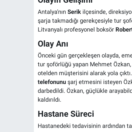
Antalya'nın
Serik
ilçesinde, direksiy
şarja takmadığı gerekçesiyle tur şo
Litvanyalı profesyonel boksör
Rober
Olay Anı
Önceki gün gerçekleşen olayda, emek
tur şoförlüğü yapan Mehmet Özkan, ça
otelden müşterisini alarak yola çıktı
telefonunu
şarj etmesini isteyen Öz
darbedildi. Özkan, güçlükle arayabild
kaldırıldı.
Hastane Süreci
Hastanedeki tedavisinin ardından ta