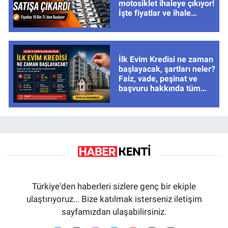
motosiklet ihaleye çıkıyor!
İşte fiyatlar ve ihale
tarihleri
İlk Evim Kredisi ne zaman
başlayacak, şartları neler?
Faiz, vade, peşinat ve
başvuru hakkında tüm
cevaplar
Türkiye'den haberleri sizlere genç bir ekiple
ulaştırıyoruz... Bize katılmak isterseniz iletişim
sayfamızdan ulaşabilirsiniz.