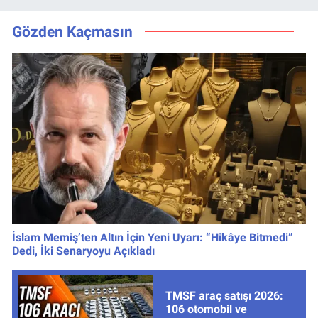
UEFA Avrupa Ligi
kanalda, saat
3. Ön Eleme Turu
kaçta?
Gözden Kaçmasın
İslam Memiş’ten Altın İçin Yeni Uyarı: “Hikâye Bitmedi”
Dedi, İki Senaryoyu Açıkladı
TMSF araç satışı 2026:
106 otomobil ve