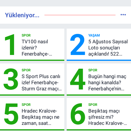
Yükleniyor...
1
2
SPOR
YAŞAM
TV100 nasıl
5 Ağustos Sayısal
izlenir?
Loto sonuçları
Fenerbahçe-
açıklandı! 522
Sturm Graz maçı
milyon TL devretti
3
4
şifresiz canlı yayın
SPOR
SPOR
bilgileri
S Sport Plus canlı
Bugün hangi maç
izle! Fenerbahçe-
hangi kanalda?
Sturm Graz maçı
Fenerbahçe’nin
nasıl izlenir?
Avrupa sınavı
5
6
şifresiz
SPOR
SPOR
yayınlanacak
Hradec Kralove-
Beşiktaş maçı
Beşiktaş maçı ne
şifresiz mi?
zaman, saat
Hradec Kralove-
kaçta? Şifresiz
Beşiktaş hangi