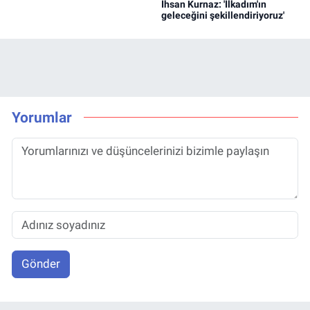
İhsan Kurnaz: 'İlkadım'ın
geleceğini şekillendiriyoruz'
Yorumlar
Gönder