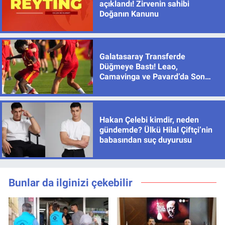
açıklandı! Zirvenin sahibi
Doğanın Kanunu
Galatasaray Transferde
Düğmeye Bastı! Leao,
Camavinga ve Pavard’da Son
Durum
Hakan Çelebi kimdir, neden
gündemde? Ülkü Hilal Çiftçi’nin
babasından suç duyurusu
Bunlar da ilginizi çekebilir