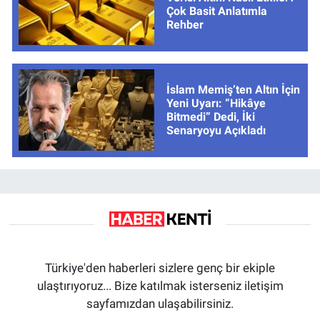
Çok Basit Anlatımla
Rehber
İslam Memiş’ten Altın İçin
Yeni Uyarı: “Hikâye
Bitmedi” Dedi, İki
Senaryoyu Açıkladı
Türkiye'den haberleri sizlere genç bir ekiple
ulaştırıyoruz... Bize katılmak isterseniz iletişim
sayfamızdan ulaşabilirsiniz.