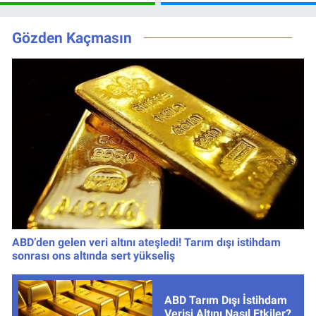
Hazırlık Maçı Ne
Günü Değişti, Yeni
Zaman, Saat
Tarih Belli Oldu!
Kaçta, Nereden
Gözden Kaçmasın
İzlenir?
ABD’den gelen veri altını ateşledi! Tarım dışı istihdam
sonrası ons altında sert yükseliş
ABD Tarım Dışı İstihdam
Verisi Altını Nasıl Etkiler?