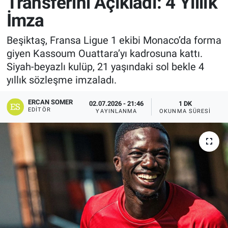
Transferini Açıkladı: 4 Yıllık
İmza
Beşiktaş, Fransa Ligue 1 ekibi Monaco’da forma
giyen Kassoum Ouattara’yı kadrosuna kattı.
Siyah-beyazlı kulüp, 21 yaşındaki sol bekle 4
yıllık sözleşme imzaladı.
ERCAN SOMER
02.07.2026 - 21:46
1 DK
EDITÖR
YAYINLANMA
OKUNMA SÜRESI