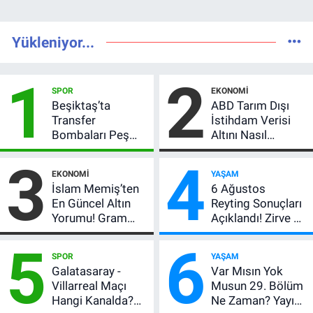
Yükleniyor...
1
2
SPOR
EKONOMI
Beşiktaş’ta
ABD Tarım Dışı
Transfer
İstihdam Verisi
Bombaları Peş
Altını Nasıl
Peşe! Adalı
Etkiler? Çok Basit
3
4
Vlahovic’i
Anlatımla Rehber
EKONOMI
YAŞAM
Açıkladı, 5 Yıldız
İslam Memiş’ten
6 Ağustos
Daha Listede
En Güncel Altın
Reyting Sonuçları
Yorumu! Gram
Açıklandı! Zirve El
Altın İçin 6.350 TL
Değiştirdi:
5
6
Uyarısı, Yıl Sonu
Muhtemel Aşk,
SPOR
YAŞAM
Beklentisi
MasterChef'i
Galatasaray -
Var Mısın Yok
Değişmedi
Geride Bıraktı
Villarreal Maçı
Musun 29. Bölüm
Hangi Kanalda?
Ne Zaman? Yayın