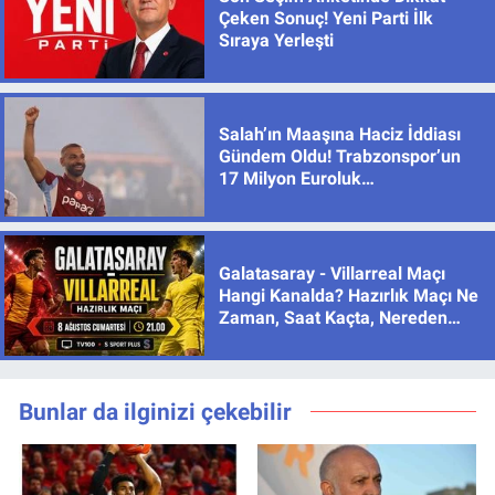
Çeken Sonuç! Yeni Parti İlk
Sıraya Yerleşti
Salah’ın Maaşına Haciz İddiası
Gündem Oldu! Trabzonspor’un
17 Milyon Euroluk
Sözleşmesinde Son Durum
Galatasaray - Villarreal Maçı
Hangi Kanalda? Hazırlık Maçı Ne
Zaman, Saat Kaçta, Nereden
İzlenir?
Bunlar da ilginizi çekebilir