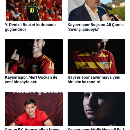
Y. Denizli Basket kadrosunu
Kayserispor Başkanı Ali Çamlı:
güçlendirdi
'Sevinç içindeyiz'
Kayserispor, Mert Göckan ile
Kayserispor savunmaya yeni
yeni bir sayfa açtı
bir isim kazandırdı
Çorum FK, Venezüellalı forvet
Kayserispor, Malik Hayvali ile 3