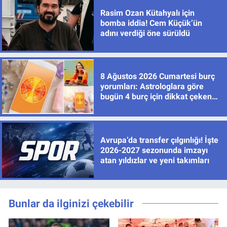
Rasim Ozan Kütahyalı için
bomba iddia! Cem Küçük’ün
adını verdiği öne sürüldü
8 Ağustos 2026 Cumartesi burç
yorumları: Astrologlara göre
bugün 4 burç için dikkat çeken
gelişmeler var
Avrupa’da transfer çılgınlığı! İşte
2026-2027 sezonunda imzayı
atan yıldızlar ve yeni takımları
Bunlar da ilginizi çekebilir