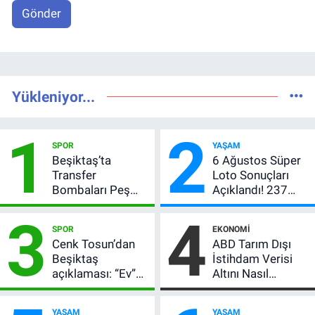
Gönder
Yükleniyor...
1
2
SPOR
YAŞAM
Beşiktaş’ta
6 Ağustos Süper
Transfer
Loto Sonuçları
Bombaları Peş
Açıklandı! 237
Peşe! Adalı
Milyon TL’lik
3
4
Vlahovic’i
Çekiliş
SPOR
EKONOMI
Açıkladı, 5 Yıldız
Cenk Tosun’dan
ABD Tarım Dışı
Daha Listede
Beşiktaş
İstihdam Verisi
açıklaması: “Ev”
Altını Nasıl
dedi, asıl mesajı
Etkiler? Çok Basit
satır arasında
Anlatımla Rehber
YAŞAM
YAŞAM