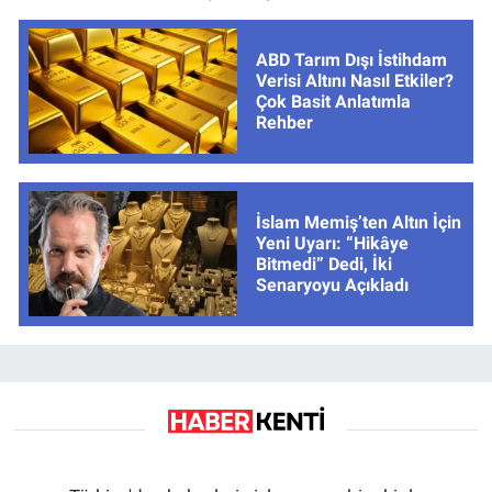
ABD Tarım Dışı İstihdam
Verisi Altını Nasıl Etkiler?
Çok Basit Anlatımla
Rehber
İslam Memiş’ten Altın İçin
Yeni Uyarı: “Hikâye
Bitmedi” Dedi, İki
Senaryoyu Açıkladı