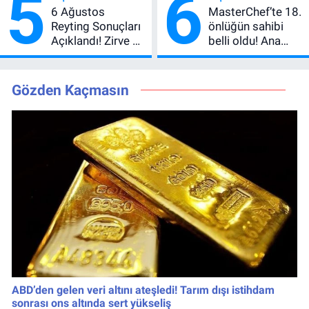
5
6
verdi
6 Ağustos
MasterChef’te 18.
Reyting Sonuçları
önlüğün sahibi
Açıklandı! Zirve El
belli oldu! Ana
Değiştirdi:
kadroya giren
Muhtemel Aşk,
yarışmacı kim
MasterChef'i
oldu?
Gözden Kaçmasın
Geride Bıraktı
ABD’den gelen veri altını ateşledi! Tarım dışı istihdam
sonrası ons altında sert yükseliş