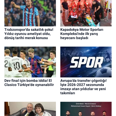
Trabzonspor’da sakatlık şoku!
Kapadokya Motor Sporları
Yıldız oyuncu ameliyat oldu,
Kompleksi'nde ilk yarış
dönüş tarihi merak konusu
heyecanı başladı
Dev final için bomba iddia! El
Avrupa’da transfer çılgınlığı!
Clasico Türkiye'de oynanabilir
İşte 2026-2027 sezonunda
imzayı atan yıldızlar ve yeni
takımları