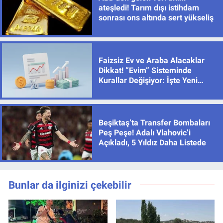
ateşledi! Tarım dışı istihdam
sonrası ons altında sert yükseliş
Faizsiz Ev ve Araba Alacaklar
Dikkat! “Evim” Sisteminde
Kurallar Değişiyor: İşte Yeni
Limitler
Beşiktaş’ta Transfer Bombaları
Peş Peşe! Adalı Vlahovic’i
Açıkladı, 5 Yıldız Daha Listede
Bunlar da ilginizi çekebilir