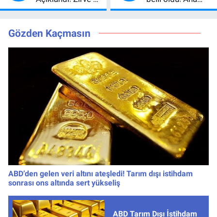
Değiştirdi:
kadroya giren
Muhtemel Aşk,
yarışmacı kim
MasterChef'i
oldu?
Gözden Kaçmasın
Geride Bıraktı
ABD’den gelen veri altını ateşledi! Tarım dışı istihdam
sonrası ons altında sert yükseliş
ABD Tarım Dışı İstihdam