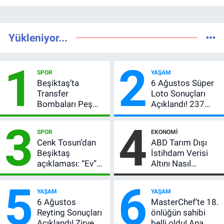
Yükleniyor...
1
2
SPOR
YAŞAM
Beşiktaş’ta
6 Ağustos Süper
Transfer
Loto Sonuçları
Bombaları Peş
Açıklandı! 237
Peşe! Adalı
Milyon TL’lik
3
4
Vlahovic’i
Çekiliş
SPOR
EKONOMI
Açıkladı, 5 Yıldız
Cenk Tosun’dan
ABD Tarım Dışı
Daha Listede
Beşiktaş
İstihdam Verisi
açıklaması: “Ev”
Altını Nasıl
dedi, asıl mesajı
Etkiler? Çok Basit
5
6
satır arasında
Anlatımla Rehber
YAŞAM
YAŞAM
verdi
6 Ağustos
MasterChef’te 18.
Reyting Sonuçları
önlüğün sahibi
Açıklandı! Zirve El
belli oldu! Ana