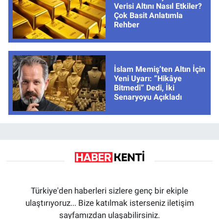
Verisi Altını Nasıl Etkiler?
Çok Basit Anlatımla
Rehber
İslam Memiş’ten Altın İçin
Yeni Uyarı: “Hikâye
Bitmedi” Dedi, İki
Senaryoyu Açıkladı
Türkiye'den haberleri sizlere genç bir ekiple
ulaştırıyoruz... Bize katılmak isterseniz iletişim
sayfamızdan ulaşabilirsiniz.