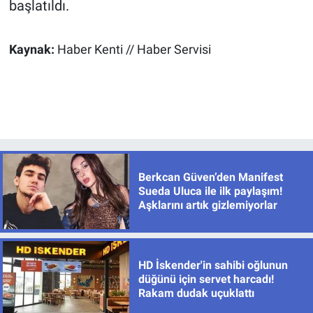
başlatıldı.
Kaynak:
Haber Kenti // Haber Servisi
Berkcan Güven’den Manifest
Sueda Uluca ile ilk paylaşım!
Aşklarını artık gizlemiyorlar
HD İskender'in sahibi oğlunun
düğünü için servet harcadı!
Rakam dudak uçuklattı