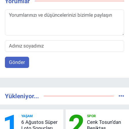
Yorumlar
Gönder
Yükleniyor...
1
2
YAŞAM
SPOR
6 Ağustos Süper
Cenk Tosun’dan
Loto Sonuçları
Beşiktaş