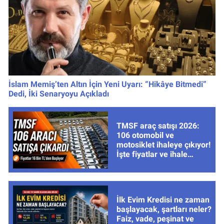
İslam Memiş’ten Altın İçin Yeni Uyarı: “Hikâye Bitmedi”
Dedi, İki Senaryoyu Açıkladı
TMSF araç satışı 2026:
106 otomobil ve
motosiklet ihaleye çıkıyor!
İşte fiyatlar ve ihale
tarihleri
İlk Evim Kredisi ne zaman
başlayacak, şartları neler?
Faiz, vade, peşinat ve