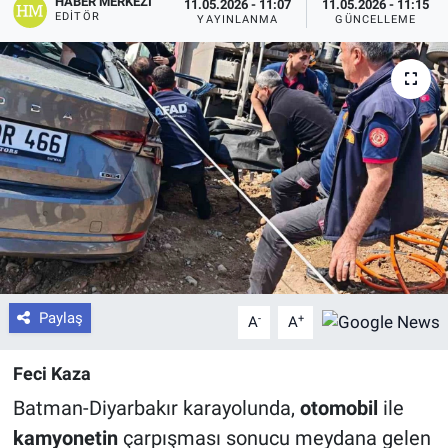
HABER MERKEZI
11.05.2026 - 11:07
11.05.2026 - 11:15
EDITÖR
YAYINLANMA
GÜNCELLEME
Paylaş
-
+
A
A
Feci Kaza
Batman-Diyarbakır karayolunda,
otomobil
ile
kamyonetin
çarpışması sonucu meydana gelen