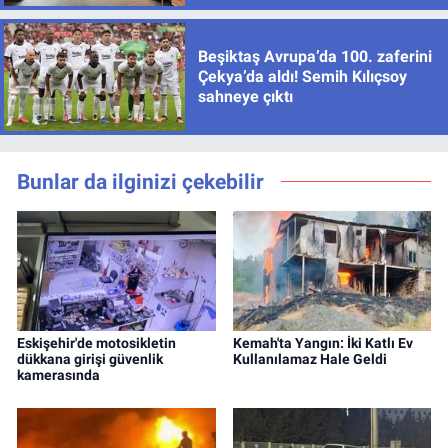
Beşiktaş Avrupa’da 100. zaferini
Çekya’da aldı! Semih Kılıçsoy
sahneye çıktı
Bunlar da ilginizi çekebilir
Eskişehir'de motosikletin
Kemah'ta Yangın: İki Katlı Ev
dükkana girişi güvenlik
Kullanılamaz Hale Geldi
kamerasında