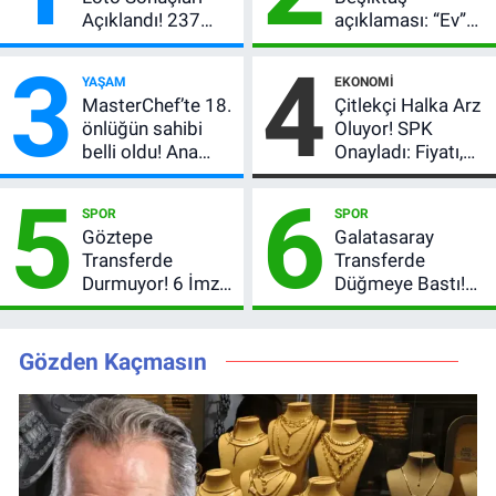
Açıklandı! 237
açıklaması: “Ev”
Milyon TL’lik
dedi, asıl mesajı
3
4
Çekiliş
satır arasında
YAŞAM
EKONOMI
verdi
MasterChef’te 18.
Çitlekçi Halka Arz
önlüğün sahibi
Oluyor! SPK
belli oldu! Ana
Onayladı: Fiyatı,
kadroya giren
Lot Sayısı ve
5
6
yarışmacı kim
Talep Toplama
SPOR
SPOR
oldu?
Tarihi
Göztepe
Galatasaray
Transferde
Transferde
Durmuyor! 6 İmza
Düğmeye Bastı!
Sonrası Yeni
Leao, Camavinga
Hedefler Belli
ve Pavard’da Son
Oldu
Durum
Gözden Kaçmasın