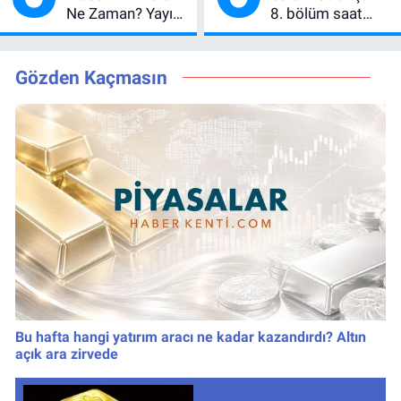
Ne Zaman? Yayın
8. bölüm saat
Günü Değişti, Yeni
kaçta, TRT 1 canlı
Tarih Belli Oldu!
nasıl izlenir?
Gözden Kaçmasın
Bu hafta hangi yatırım aracı ne kadar kazandırdı? Altın
açık ara zirvede