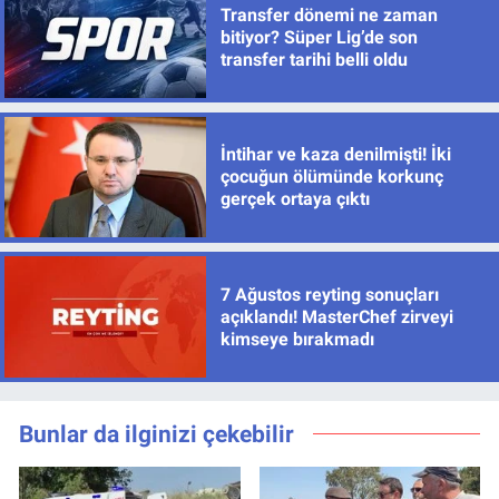
Transfer dönemi ne zaman
bitiyor? Süper Lig’de son
transfer tarihi belli oldu
İntihar ve kaza denilmişti! İki
çocuğun ölümünde korkunç
gerçek ortaya çıktı
7 Ağustos reyting sonuçları
açıklandı! MasterChef zirveyi
kimseye bırakmadı
Bunlar da ilginizi çekebilir