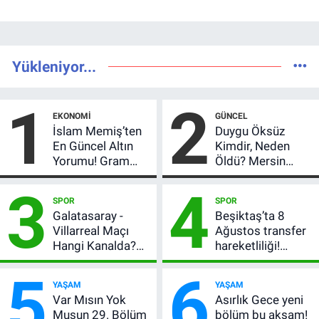
Yükleniyor...
1
2
EKONOMI
GÜNCEL
İslam Memiş’ten
Duygu Öksüz
En Güncel Altın
Kimdir, Neden
Yorumu! Gram
Öldü? Mersin
Altın İçin 6.350 TL
Basınının Acı
3
4
Uyarısı, Yıl Sonu
Kaybı
SPOR
SPOR
Beklentisi
Galatasaray -
Beşiktaş’ta 8
Değişmedi
Villarreal Maçı
Ağustos transfer
Hangi Kanalda?
hareketliliği!
Hazırlık Maçı Ne
Yönetim 5 bölge
5
6
Zaman, Saat
için düğmeye
YAŞAM
YAŞAM
Kaçta, Nereden
bastı
Var Mısın Yok
Asırlık Gece yeni
İzlenir?
Musun 29. Bölüm
bölüm bu akşam!