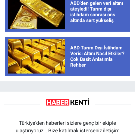
ABD’den gelen veri altını
ateşledi! Tarım dışı
istihdam sonrası ons
altında sert yükseliş
ABD Tarım Dışı İstihdam
Verisi Altını Nasıl Etkiler?
Çok Basit Anlatımla
Rehber
Türkiye'den haberleri sizlere genç bir ekiple
ulaştırıyoruz... Bize katılmak isterseniz iletişim