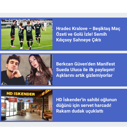
Hradec Kralove – Beşiktaş Maç
Özeti ve Golü İzle! Semih
Kılıçsoy Sahneye Çıktı
Berkcan Güven’den Manifest
Sueda Uluca ile ilk paylaşım!
Aşklarını artık gizlemiyorlar
HD İskender'in sahibi oğlunun
düğünü için servet harcadı!
Rakam dudak uçuklattı