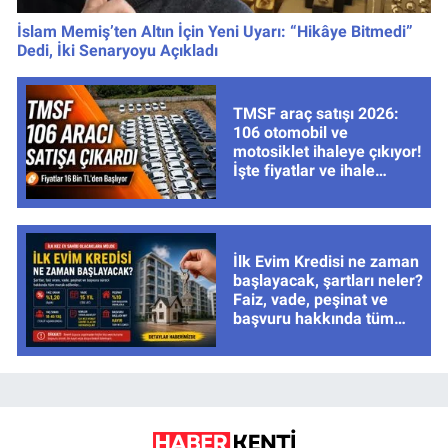
İslam Memiş’ten Altın İçin Yeni Uyarı: “Hikâye Bitmedi”
Dedi, İki Senaryoyu Açıkladı
TMSF araç satışı 2026:
106 otomobil ve
motosiklet ihaleye çıkıyor!
İşte fiyatlar ve ihale
tarihleri
İlk Evim Kredisi ne zaman
başlayacak, şartları neler?
Faiz, vade, peşinat ve
başvuru hakkında tüm
cevaplar