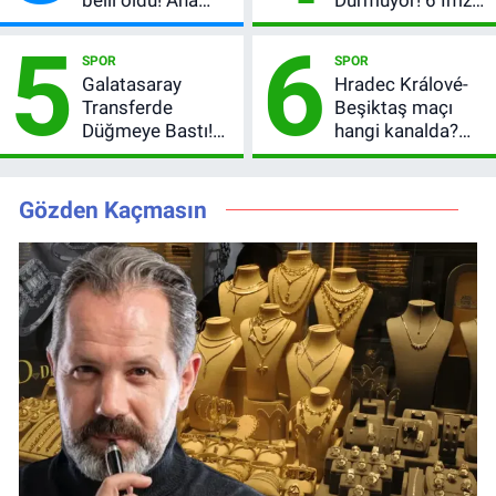
kadroya giren
Sonrası Yeni
5
6
yarışmacı kim
Hedefler Belli
SPOR
SPOR
oldu?
Oldu
Galatasaray
Hradec Králové-
Transferde
Beşiktaş maçı
Düğmeye Bastı!
hangi kanalda?
Leao, Camavinga
Şifresiz canlı yayın
ve Pavard’da Son
izleme rehberi
Durum
Gözden Kaçmasın