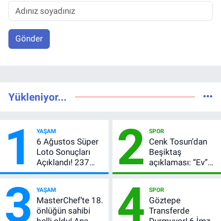
Gönder
Yükleniyor...
1
2
YAŞAM
SPOR
6 Ağustos Süper
Cenk Tosun’dan
Loto Sonuçları
Beşiktaş
Açıklandı! 237
açıklaması: “Ev”
Milyon TL’lik
dedi, asıl mesajı
3
4
Çekiliş
satır arasında
YAŞAM
SPOR
verdi
MasterChef’te 18.
Göztepe
önlüğün sahibi
Transferde
belli oldu! Ana
Durmuyor! 6 İmza