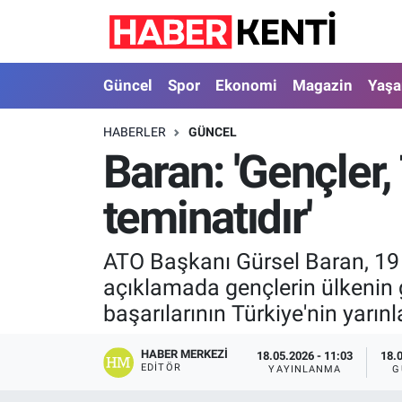
Güncel
Nöbetçi Eczaneler
Güncel
Spor
Ekonomi
Magazin
Yaş
Spor
Hava Durumu
HABERLER
GÜNCEL
Baran: 'Gençler,
Ekonomi
İstanbul Namaz Vakitleri
teminatıdır'
Magazin
Trafik Durumu
Yaşam
Süper Lig Puan Durumu ve Fikstür
ATO Başkanı Gürsel Baran, 19 
açıklamada gençlerin ülkenin 
Sağlık
Tüm Manşetler
başarılarının Türkiye'nin yarınla
Dünya
Son Dakika Haberleri
HABER MERKEZI
18.05.2026 - 11:03
18.
EDITÖR
YAYINLANMA
G
Astroloji
Haber Arşivi