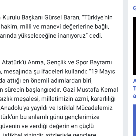
Kurulu Başkanı Gürsel Baran, “Türkiye'nin
 hakim, milli ve manevi değerlerine bağlı,
arında yükseleceğine inanıyoruz” dedi.
 Atatürk'ü Anma, Gençlik ve Spor Bayramı
, mesajında şu ifadeleri kullandı: “19 Mayıs
da attığı en önemli adımlardan biri,
A
T
 sürecin başlangıcıdır. Gazi Mustafa Kemal
a
lık meşalesi, milletimizin azmi, kararlılığı
Anadolu'ya yayıldı ve İstiklal Mücadelemiz
türk'ün bu anlamlı günü gençlerimize
üvenin ve verdiği değerin en güçlü
 istikbal sizindir' sözleriyle gençlere