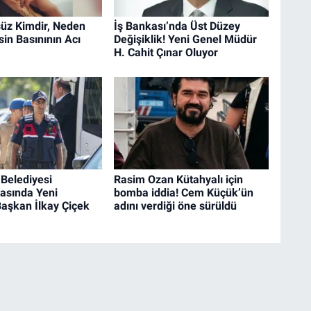
üz Kimdir, Neden
İş Bankası’nda Üst Düzey
in Basınının Acı
Değişiklik! Yeni Genel Müdür
H. Cahit Çınar Oluyor
Belediyesi
Rasim Ozan Kütahyalı için
asında Yeni
bomba iddia! Cem Küçük’ün
aşkan İlkay Çiçek
adını verdiği öne sürüldü