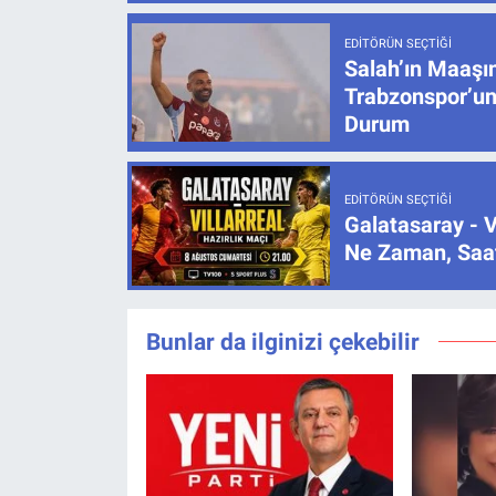
EDITÖRÜN SEÇTIĞI
Salah’ın Maaşı
Trabzonspor’un
Durum
EDITÖRÜN SEÇTIĞI
Galatasaray - V
Ne Zaman, Saat
Bunlar da ilginizi çekebilir