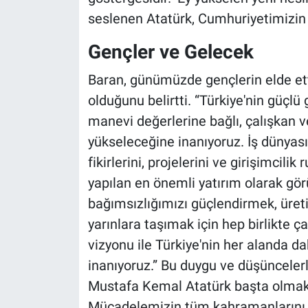
seslenen Atatürk, Cumhuriyetimizin 
Gençler ve Gelecek
Baran, günümüzde gençlerin elde etti
olduğunu belirtti. “Türkiye'nin güçlü
manevi değerlerine bağlı, çalışkan 
yükseleceğine inanıyoruz. İş dünyas
fikirlerini, projelerini ve girişimci
yapılan en önemli yatırım olarak gö
bağımsızlığımızı güçlendirmek, üret
yarınlara taşımak için hep birlikte ç
vizyonu ile Türkiye'nin her alanda 
inanıyoruz.” Bu duygu ve düşünceler
Mustafa Kemal Atatürk başta olmak üz
Mücadelemizin tüm kahramanlarını, a