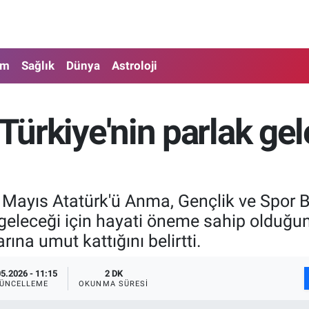
am
Sağlık
Dünya
Astroloji
 Türkiye'nin parlak ge
Mayıs Atatürk'ü Anma, Gençlik ve Spor Ba
geleceği için hayati öneme sahip olduğun
rına umut kattığını belirtti.
05.2026 - 11:15
2 DK
ÜNCELLEME
OKUNMA SÜRESI