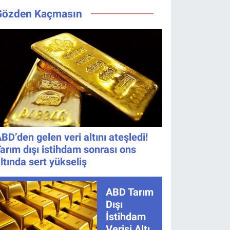
Değişmedi
Bıraktı
saat
yarışmacı kim
Gözden Kaçmasın
kaçta, TRT
oldu?
1 canlı
nasıl
izlenir?
BD’den gelen veri altını ateşledi!
arım dışı istihdam sonrası ons
ltında sert yükseliş
ABD Tarım
Dışı
İstihdam
Verisi Altını