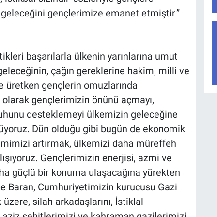
geleceğini gençlerimize emanet etmiştir.”
kleri başarılarla ülkenin yarınlarına umut
 geleceğinin, çağın gereklerine hakim, milli ve
ve üretken gençlerin omuzlarında
ı olarak gençlerimizin önünü açmayı,
lik ruhunu desteklemeyi ülkemizin geleceğine
rüyoruz. Dün olduğu gibi bugün de ekonomik
imimizi artırmak, ülkemizi daha müreffeh
alışıyoruz. Gençlerimizin enerjisi, azmi ve
daha güçlü bir konuma ulaşacağına yürekten
le Baran, Cumhuriyetimizin kurucusu Gazi
ere, silah arkadaşlarını, İstiklal
ziz şehitlerimizi ve kahraman gazilerimizi