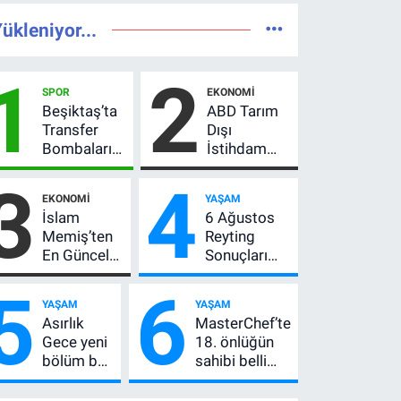
ükleniyor...
1
2
SPOR
EKONOMI
Beşiktaş’ta
ABD Tarım
Transfer
Dışı
Bombaları
İstihdam
Peş Peşe!
Verisi Altını
3
4
Adalı
Nasıl
EKONOMI
YAŞAM
Vlahovic’i
Etkiler? Çok
İslam
6 Ağustos
Açıkladı, 5
Basit
Memiş’ten
Reyting
Yıldız Daha
Anlatımla
En Güncel
Sonuçları
Listede
Rehber
Altın
Açıklandı!
5
6
Yorumu!
Zirve El
YAŞAM
YAŞAM
Gram Altın
Değiştirdi:
Asırlık
MasterChef’te
İçin 6.350
Muhtemel
Gece yeni
18. önlüğün
TL Uyarısı,
Aşk,
bölüm bu
sahibi belli
Yıl Sonu
MasterChef'i
akşam! 8.
oldu! Ana
Beklentisi
Geride
bölüm
kadroya giren