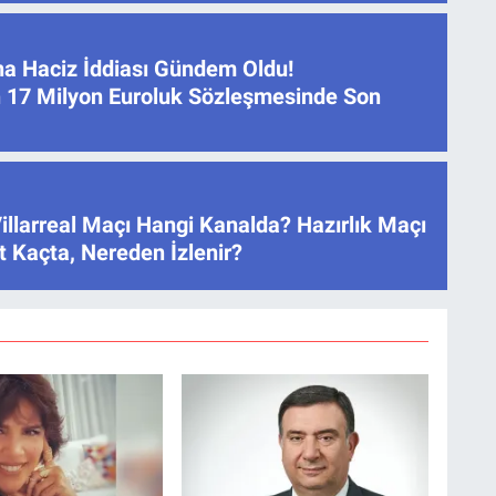
na Haciz İddiası Gündem Oldu!
 17 Milyon Euroluk Sözleşmesinde Son
illarreal Maçı Hangi Kanalda? Hazırlık Maçı
 Kaçta, Nereden İzlenir?