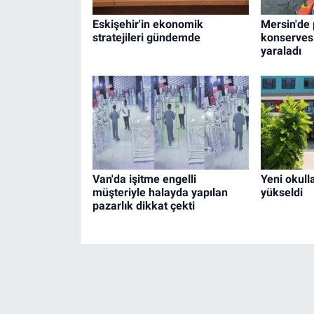
Eskişehir'in ekonomik
Mersin'de
stratejileri gündemde
konservesi
yaraladı
Van'da işitme engelli
Yeni okulla
müşteriyle halayda yapılan
yükseldi
pazarlık dikkat çekti