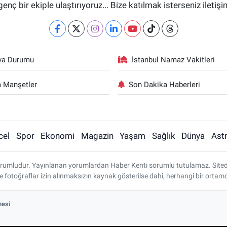
genç bir ekiple ulaştırıyoruz... Bize katılmak isterseniz iletiş
va Durumu
İstanbul Namaz Vakitleri
 Manşetler
Son Dakika Haberleri
cel
Spor
Ekonomi
Magazin
Yaşam
Sağlık
Dünya
Astr
rumludur. Yayınlanan yorumlardan Haber Kenti sorumlu tutulamaz. Sitedeki 
ve fotoğraflar izin alınmaksızın kaynak gösterilse dahi, herhangi bir ort
mesi