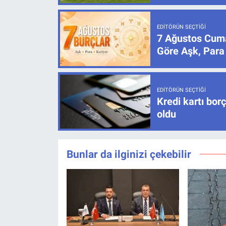
EDITÖRÜN SEÇTIĞI
7 Ağustos Cuma
Göre Aşk, Para
EDITÖRÜN SEÇTIĞI
Kredi kartı bor
oldu
Bunlar da ilginizi çekebilir