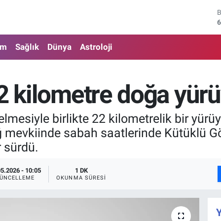
6
4
am
Sağlık
Dünya
Astroloji
5
6
22 kilometre doğa yür
6
1
lmesiyle birlikte 22 kilometrelik bir yü
dağ mevkiinde sabah saatlerinde Kütüklü G
 sürdü.
05.2026 - 10:05
1 DK
ÜNCELLEME
OKUNMA SÜRESI
Y