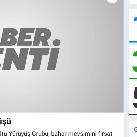
üşü
ltu Yürüyüş Grubu, bahar mevsimini fırsat