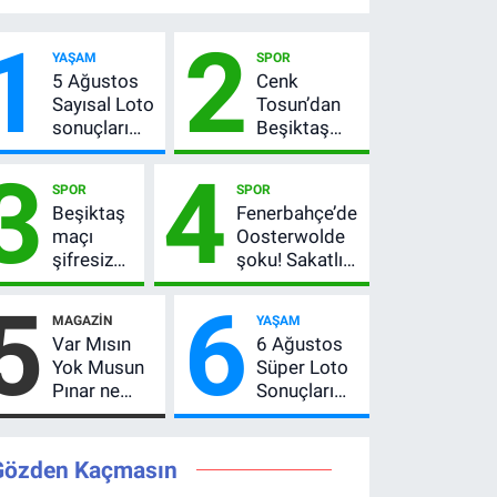
1
2
YAŞAM
SPOR
5 Ağustos
Cenk
Sayısal Loto
Tosun’dan
sonuçları
Beşiktaş
açıklandı!
açıklaması:
3
4
522 milyon
“Ev” dedi,
SPOR
SPOR
TL devretti
asıl mesajı
Beşiktaş
Fenerbahçe’de
satır
maçı
Oosterwolde
arasında
şifresiz
şoku! Sakatlığı
verdi
mi?
ciddi mi, kaç
5
6
Hradec
hafta
MAGAZIN
YAŞAM
Kralove-
oynamayacak?
Var Mısın
6 Ağustos
Beşiktaş
Yok Musun
Süper Loto
hangi
Pınar ne
Sonuçları
kanalda,
kadar
Açıklandı!
saat
kazandı?
237 Milyon
kaçta?
Son teklifi
TL’lik Çekiliş
Gözden Kaçmasın
reddetti,