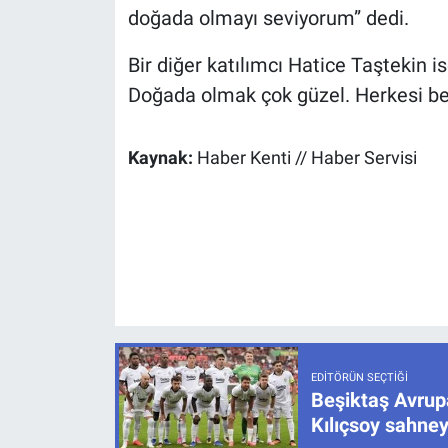
doğada olmayı seviyorum” dedi.
Bir diğer katılımcı Hatice Taştekin 
Doğada olmak çok güzel. Herkesi bek
Kaynak:
Haber Kenti // Haber Servisi
EDITÖRÜN SEÇTIĞI
Beşiktaş Avrupa
Kılıçsoy sahney