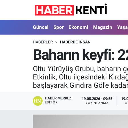
Güncel
Nöbetçi Eczaneler
Güncel
Spor
Ekonomi
Magazin
Yaş
Spor
Hava Durumu
HABERLER
HABERDE INSAN
Baharın keyfi: 
Ekonomi
İstanbul Namaz Vakitleri
Magazin
Trafik Durumu
Oltu Yürüyüş Grubu, baharın ge
Etkinlik, Oltu ilçesindeki Kır
Yaşam
Süper Lig Puan Durumu ve Fikstür
başlayarak Gındıra Göl'e kadar
Sağlık
Tüm Manşetler
HABER MERKEZI
19.05.2026 - 09:55
19.
EDITÖR
YAYINLANMA
G
Dünya
Son Dakika Haberleri
Astroloji
Haber Arşivi