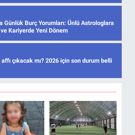
 Günlük Burç Yorumları: Ünlü Astrologlara
 ve Kariyerde Yeni Dönem
ç affı çıkacak mı? 2026 için son durum belli