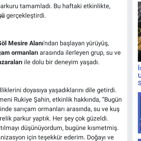
parkuru tamamladı. Bu haftaki etkinlikte,
şü
gerçekleştirdi.
öl Mesire Alanı
'ndan başlayan yürüyüş,
çam ormanları
arasında ilerleyen grup, su ve
zaraları
ile dolu bir deneyim yaşadı.
İ
U
S
klerini doyasıya yaşadıklarını dile getirdi.
meni Rukiye Şahin, etkinlik hakkında, “Bugün
inde sarıçam ormanları arasında, su ve kuş
relik parkur yaptık. Her şey çok güzeldi.
katılmayı düşünüyordum, bugüne kısmetmiş.
nizasyon için teşekkür ederim. Doğayı ve