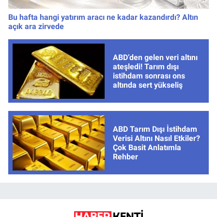
Bu hafta hangi yatırım aracı ne kadar kazandırdı? Altın
açık ara zirvede
ABD’den gelen veri altını
ateşledi! Tarım dışı
istihdam sonrası ons
altında sert yükseliş
ABD Tarım Dışı İstihdam
Verisi Altını Nasıl Etkiler?
Çok Basit Anlatımla
Rehber