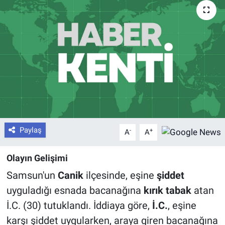
Paylaş
-
+
A
A
Olayın Gelişimi
Samsun'un
Canik
ilçesinde, eşine
şiddet
uyguladığı esnada bacanağına
kırık tabak
atan
İ.C. (30) tutuklandı. İddiaya göre,
İ.C.
, eşine
karşı şiddet uygularken, araya giren bacanağına