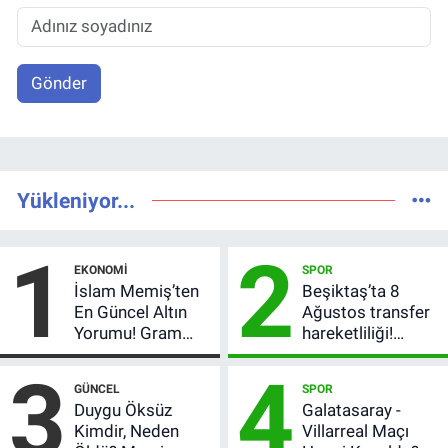
Gönder
Yükleniyor...
1
2
EKONOMI
SPOR
İslam Memiş’ten
Beşiktaş’ta 8
En Güncel Altın
Ağustos transfer
Yorumu! Gram
hareketliliği!
Altın İçin 6.350 TL
Yönetim 5 bölge
3
4
Uyarısı, Yıl Sonu
için düğmeye
GÜNCEL
SPOR
Beklentisi
bastı
Duygu Öksüz
Galatasaray -
Değişmedi
Kimdir, Neden
Villarreal Maçı