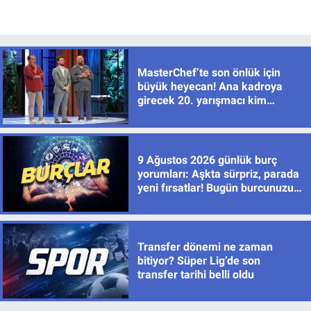
MasterChef’te son önlük için
büyük heyecan! Ana kadroya
girecek 20. yarışmacı kim
olacak?
9 Ağustos 2026 günlük burç
yorumları: Aşkta sürpriz, parada
yeni fırsatlar! Bugün burcunuzu
neler bekliyor?
Transfer dönemi ne zaman
bitiyor? Süper Lig’de son
transfer tarihi belli oldu