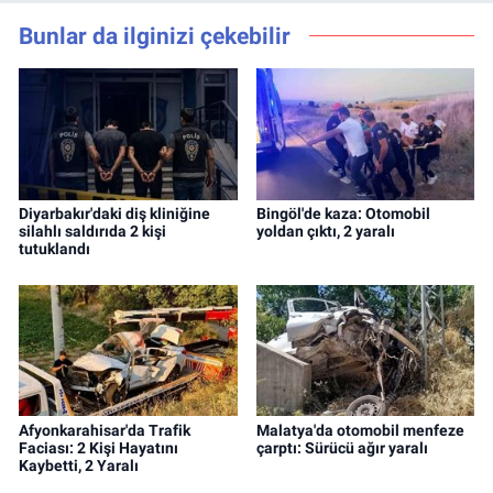
Bunlar da ilginizi çekebilir
Diyarbakır'daki diş kliniğine
Bingöl'de kaza: Otomobil
silahlı saldırıda 2 kişi
yoldan çıktı, 2 yaralı
tutuklandı
Afyonkarahisar'da Trafik
Malatya'da otomobil menfeze
Faciası: 2 Kişi Hayatını
çarptı: Sürücü ağır yaralı
Kaybetti, 2 Yaralı