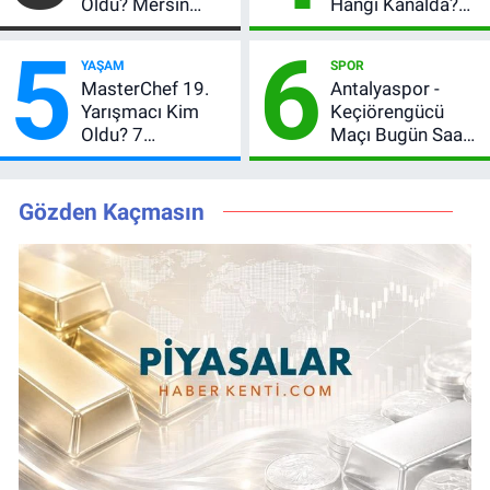
Öldü? Mersin
Hangi Kanalda?
Basınının Acı
Hazırlık Maçı Ne
5
6
Kaybı
Zaman, Saat
YAŞAM
SPOR
Kaçta, Nereden
MasterChef 19.
Antalyaspor -
İzlenir?
Yarışmacı Kim
Keçiörengücü
Oldu? 7
Maçı Bugün Saat
Ağustos’ta Ana
Kaçta? Hangi
Kadro İçin Kritik
Kanalda?
Gece!
Gözden Kaçmasın