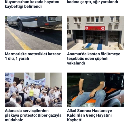
Kuyumcu'nun kazada hayatını
kadına çarptı, ağır yaralandı
kaybettiği belirlendi
Marmaris'te motosiklet kazası:
Anamur'da kasten öldürmeye
1 ölü, 1 yaralı
teşebbüs eden şüpheli
yakalandı
Adana'da servisçilerden
Alkol Sonrası Hastaneye
plakaya protesto: Biber gazıyla
Kaldırılan Genç Hayatını
müdahale
Kaybetti