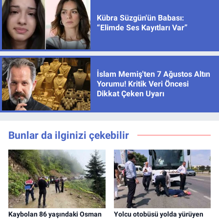
Kübra Süzgün'ün Babası:
“Elimde Ses Kayıtları Var”
İslam Memiş'ten 7 Ağustos Altın
Yorumu! Kritik Veri Öncesi
Dikkat Çeken Uyarı
Bunlar da ilginizi çekebilir
Kaybolan 86 yaşındaki Osman
Yolcu otobüsü yolda yürüyen