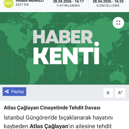
HABER MERKEZI
28.04.2026 - 16:17
28.04.2026 - 16:25
EDITÖR
YAYINLANMA
GÜNCELLEME
Paylaş
-
+
A
A
Atlas Çağlayan Cinayetinde Tehdit Davası
İstanbul Güngören'de bıçaklanarak hayatını
kaybeden
Atlas Çağlayan
‘ın ailesine tehdit