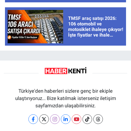
TMSF araç satışı 2026:
106 otomobil ve
motosiklet ihaleye çıkıyor!
İşte fiyatlar ve ihale
tarihleri
Türkiye'den haberleri sizlere genç bir ekiple
ulaştırıyoruz... Bize katılmak isterseniz iletişim
sayfamızdan ulaşabilirsiniz.