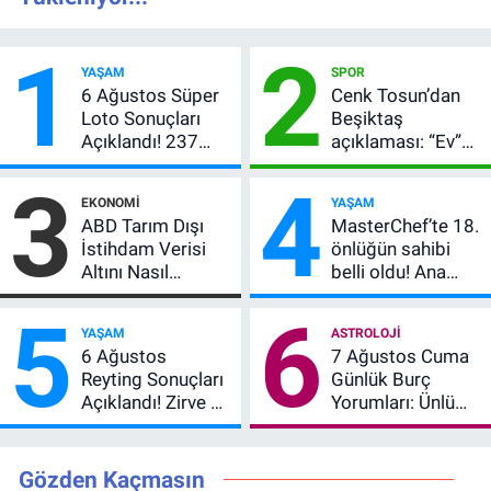
1
2
YAŞAM
SPOR
6 Ağustos Süper
Cenk Tosun’dan
Loto Sonuçları
Beşiktaş
Açıklandı! 237
açıklaması: “Ev”
Milyon TL’lik
dedi, asıl mesajı
3
4
Çekiliş
satır arasında
EKONOMI
YAŞAM
verdi
ABD Tarım Dışı
MasterChef’te 18.
İstihdam Verisi
önlüğün sahibi
Altını Nasıl
belli oldu! Ana
Etkiler? Çok Basit
kadroya giren
5
6
Anlatımla Rehber
yarışmacı kim
YAŞAM
ASTROLOJI
oldu?
6 Ağustos
7 Ağustos Cuma
Reyting Sonuçları
Günlük Burç
Açıklandı! Zirve El
Yorumları: Ünlü
Değiştirdi:
Astrologlara Göre
Muhtemel Aşk,
Aşk, Para ve
MasterChef'i
Kariyerde Yeni
Gözden Kaçmasın