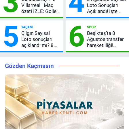
3
4
Villarreal | Maç
Loto Sonuçları
özeti İZLE: Goller
Açıklandı! İşte
peş peşe geldi,
Kazandıran 6
5
6
Okan Buruk
Numara
YAŞAM
SPOR
kırmızı kart gördü!
Çılgın Sayısal
Beşiktaş’ta 8
Loto sonuçları
Ağustos transfer
açıklandı mı? 8
hareketliliği!
Ağustos 2026
Yönetim 5 bölge
kazanan
için düğmeye
numaralar
bastı
Gözden Kaçmasın