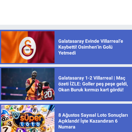
Galatasaray Evinde Villarreal’e
Kaybetti! Osimhen’in Golü
Yetmedi
Galatasaray 1-2 Villarreal | Maç
özeti İZLE: Goller peş peşe geldi,
Okan Buruk kırmızı kart gördü!
8 Ağustos Sayısal Loto Sonuçları
Açıklandı! İşte Kazandıran 6
Numara