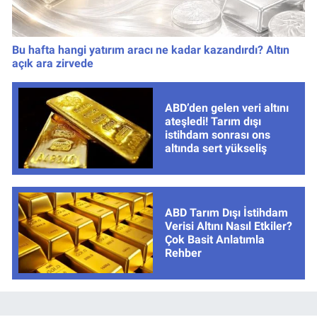
Bu hafta hangi yatırım aracı ne kadar kazandırdı? Altın
açık ara zirvede
ABD’den gelen veri altını
ateşledi! Tarım dışı
istihdam sonrası ons
altında sert yükseliş
ABD Tarım Dışı İstihdam
Verisi Altını Nasıl Etkiler?
Çok Basit Anlatımla
Rehber