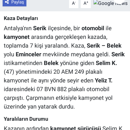
Paylaş
-
+
A
A
Kaza Detayları
Antalya'nın
Serik
ilçesinde, bir
otomobil
ile
kamyonet
arasında gerçekleşen kazada,
toplamda 7 kişi yaralandı. Kaza,
Serik – Belek
yolu
Eminceler
mevkiinde meydana geldi.
Serik
istikametinden
Belek
yönüne giden
Selim K.
(47) yönetimindeki 20 AEM 249 plakalı
kamyonet ile aynı yönde seyir eden
Yeliz T.
idaresindeki 07 BVN 882 plakalı otomobil
çarpıştı. Çarpmanın etkisiyle kamyonet yol
üzerinde yan yatarak durdu.
Yaralıların Durumu
Kazanın ardından
kamyonet sürücüsü
Selim K.