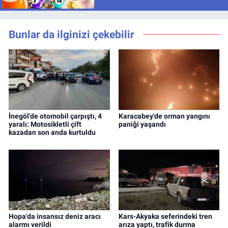
Bunlar da ilginizi çekebilir
İnegöl'de otomobil çarpıştı, 4
Karacabey'de orman yangını
yaralı: Motosikletli çift
paniği yaşandı
kazadan son anda kurtuldu
Hopa'da insansız deniz aracı
Kars-Akyaka seferindeki tren
alarmı verildi
arıza yaptı, trafik durma