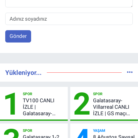
Gönder
Yükleniyor...
1
2
SPOR
SPOR
TV100 CANLI
Galatasaray-
İZLE |
Villarreal CANLI
Galatasaray-
İZLE | GS maçı
Villarreal maçı
hangi kanalda,
başladı! GS maçı
şifresiz mi?
SPOR
YAŞAM
şifresiz canlı yayın
Galatasaray 1-2
8 Ağustos Sayısal