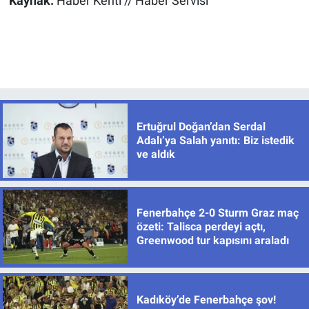
Kaynak:
Haber Kenti // Haber Servisi
Ertuğrul Doğan’dan Serdal
Adalı’ya Salah yanıtı: Biz istedik
ve aldık
Fenerbahçe 2-0 Sturm Graz maç
özeti: Talisca perdeyi açtı,
Greenwood tur kapısını araladı
Kadıköy’de Fenerbahçe şov!