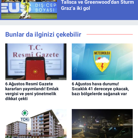
Talisca ve Greenwood’dan Sturm
Graz’a iki gol
Bunlar da ilginizi çekebilir
6 Ağustos Resmî Gazete
6 Ağustos hava durumu!
kararları yayımlandı! Emlak
Sıcaklık 41 dereceye çıkacak,
vergisi ve yeni yönetmelik
bazı bölgelerde sağanak var
dikkat çekti