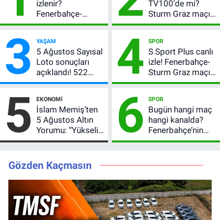
izlenir?
TV100’de mi?
Fenerbahçe-
Sturm Graz maçı
Sturm Graz maçı
hangi kanalda,
3
4
şifresiz canlı yayın
saat kaçta?
YAŞAM
SPOR
bilgileri
5 Ağustos Sayısal
S Sport Plus canlı
Loto sonuçları
izle! Fenerbahçe-
açıklandı! 522
Sturm Graz maçı
milyon TL devretti
nasıl izlenir?
5
6
EKONOMI
SPOR
İslam Memiş’ten
Bugün hangi maç
5 Ağustos Altın
hangi kanalda?
Yorumu: “Yükseliş
Fenerbahçe’nin
Beklentim Devam
Avrupa sınavı
Ediyor” Diyerek
şifresiz
Kritik Uyarıyı Yaptı
yayınlanacak
Gözden Kaçmasın