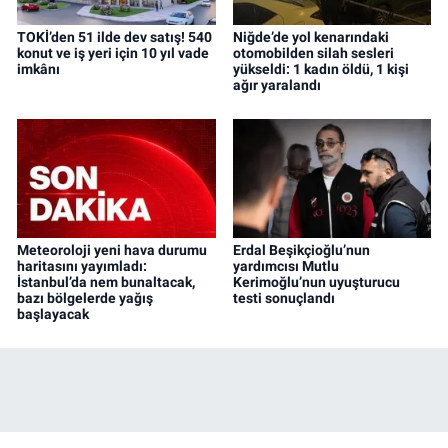
TOKİ’den 51 ilde dev satış! 540
Niğde’de yol kenarındaki
konut ve iş yeri için 10 yıl vade
otomobilden silah sesleri
imkânı
yükseldi: 1 kadın öldü, 1 kişi
ağır yaralandı
Meteoroloji yeni hava durumu
Erdal Beşikçioğlu’nun
haritasını yayımladı:
yardımcısı Mutlu
İstanbul’da nem bunaltacak,
Kerimoğlu’nun uyuşturucu
bazı bölgelerde yağış
testi sonuçlandı
başlayacak