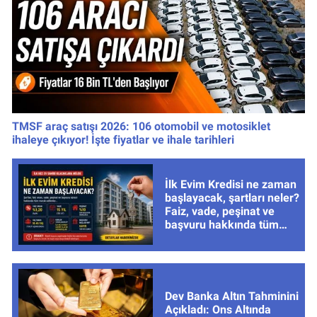
TMSF araç satışı 2026: 106 otomobil ve motosiklet
ihaleye çıkıyor! İşte fiyatlar ve ihale tarihleri
İlk Evim Kredisi ne zaman
başlayacak, şartları neler?
Faiz, vade, peşinat ve
başvuru hakkında tüm
cevaplar
Dev Banka Altın Tahminini
Açıkladı: Ons Altında