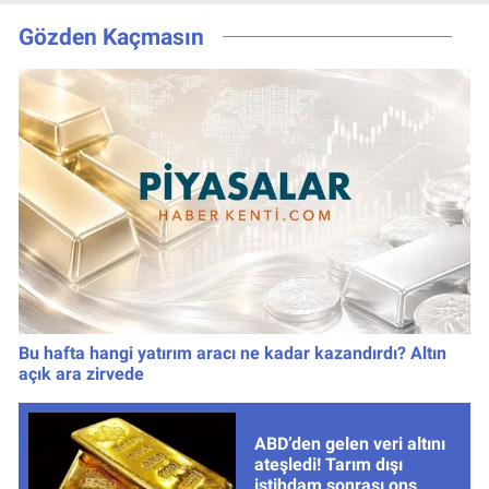
Tarih Belli Oldu!
nasıl izlenir?
Gözden Kaçmasın
Bu hafta hangi yatırım aracı ne kadar kazandırdı? Altın
açık ara zirvede
ABD’den gelen veri altını
ateşledi! Tarım dışı
istihdam sonrası ons