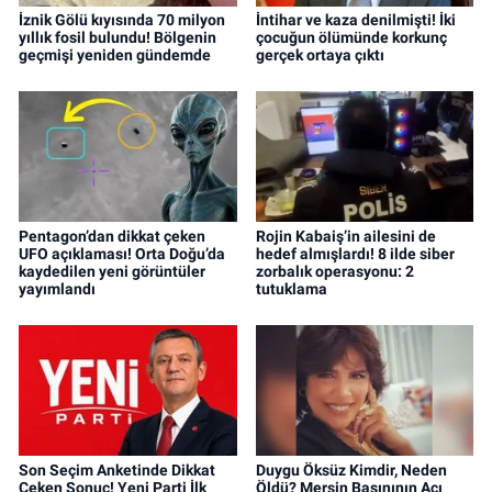
İznik Gölü kıyısında 70 milyon
İntihar ve kaza denilmişti! İki
yıllık fosil bulundu! Bölgenin
çocuğun ölümünde korkunç
geçmişi yeniden gündemde
gerçek ortaya çıktı
Pentagon’dan dikkat çeken
Rojin Kabaiş’in ailesini de
UFO açıklaması! Orta Doğu’da
hedef almışlardı! 8 ilde siber
kaydedilen yeni görüntüler
zorbalık operasyonu: 2
yayımlandı
tutuklama
Son Seçim Anketinde Dikkat
Duygu Öksüz Kimdir, Neden
Çeken Sonuç! Yeni Parti İlk
Öldü? Mersin Basınının Acı