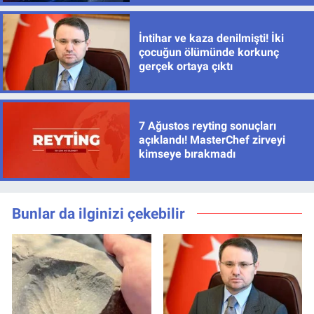
İntihar ve kaza denilmişti! İki
çocuğun ölümünde korkunç
gerçek ortaya çıktı
7 Ağustos reyting sonuçları
açıklandı! MasterChef zirveyi
kimseye bırakmadı
Bunlar da ilginizi çekebilir