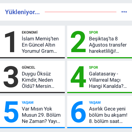
Yükleniyor...
1
2
EKONOMI
SPOR
İslam Memiş’ten
Beşiktaş’ta 8
En Güncel Altın
Ağustos transfer
Yorumu! Gram
hareketliliği!
Altın İçin 6.350 TL
Yönetim 5 bölge
3
4
Uyarısı, Yıl Sonu
için düğmeye
GÜNCEL
SPOR
Beklentisi
bastı
Duygu Öksüz
Galatasaray -
Değişmedi
Kimdir, Neden
Villarreal Maçı
Öldü? Mersin
Hangi Kanalda?
Basınının Acı
Hazırlık Maçı Ne
5
6
Kaybı
Zaman, Saat
YAŞAM
YAŞAM
Kaçta, Nereden
Var Mısın Yok
Asırlık Gece yeni
İzlenir?
Musun 29. Bölüm
bölüm bu akşam!
Ne Zaman? Yayın
8. bölüm saat
Günü Değişti, Yeni
kaçta, TRT 1 canlı