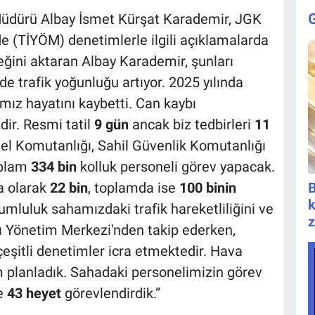
üdürü Albay İsmet Kürşat Karademir, JGK
e (TİYÖM) denetimlerle ilgili açıklamalarda
ğini aktaran Albay Karademir, şunları
e trafik yoğunluğu artıyor. 2025 yılında
ız hayatını kaybetti. Can kaybı
r. Resmi tatil
9 gün
ancak biz tedbirleri
11
el Komutanlığı, Sahil Güvenlik Komutanlığı
oplam
334 bin
kolluk personeli görev yapacak.
a olarak
22 bin
, toplamda ise
100 binin
B
k
mluluk sahamızdaki trafik hareketliliğini ve
z
 Yönetim Merkezi'nden takip ederken,
eşitli denetimler icra etmektedir. Hava
planladık. Sahadaki personelimizin görev
de
43 heyet
görevlendirdik.”