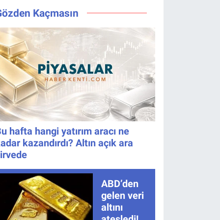
TRT 1 canlı
Ana Kadro
Gözden Kaçmasın
nasıl izlenir?
İçin Kritik
Gece!
u hafta hangi yatırım aracı ne
adar kazandırdı? Altın açık ara
irvede
ABD’den
gelen veri
altını
ateşledi!