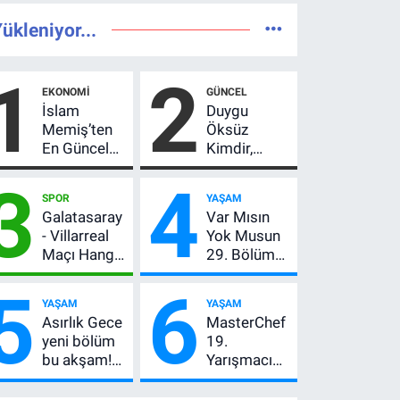
ükleniyor...
1
2
EKONOMI
GÜNCEL
İslam
Duygu
Memiş’ten
Öksüz
En Güncel
Kimdir,
Altın
Neden
3
4
Yorumu!
Öldü?
SPOR
YAŞAM
Gram Altın
Mersin
Galatasaray
Var Mısın
İçin 6.350
Basınının
- Villarreal
Yok Musun
TL Uyarısı,
Acı Kaybı
Maçı Hangi
29. Bölüm
Yıl Sonu
Kanalda?
Ne Zaman?
Beklentisi
5
6
Hazırlık
Yayın Günü
Değişmedi
YAŞAM
YAŞAM
Maçı Ne
Değişti, Yeni
Asırlık Gece
MasterChef
Zaman, Saat
Tarih Belli
yeni bölüm
19.
Kaçta,
Oldu!
bu akşam!
Yarışmacı
Nereden
8. bölüm
Kim Oldu? 7
İzlenir?
saat kaçta,
Ağustos’ta