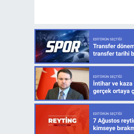
EDITÖRÜN SEÇTIĞI
Transfer dönem
transfer tarihi b
EDITÖRÜN SEÇTIĞI
İntihar ve kaza
gerçek ortaya ç
EDITÖRÜN SEÇTIĞI
7 Ağustos reyti
kimseye bırak