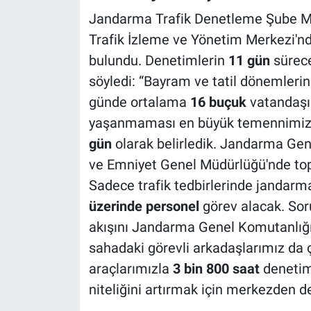
Jandarma Trafik Denetleme Şube M
Trafik İzleme ve Yönetim Merkezi'nd
bulundu. Denetimlerin
11 gün
sürece
söyledi: “Bayram ve tatil dönemlerind
günde ortalama
16 buçuk
vatandaşım
yaşanmaması en büyük temennimizdi
gün
olarak belirledik. Jandarma Gen
ve Emniyet Genel Müdürlüğü'nde t
Sadece trafik tedbirlerinde jandarm
üzerinde personel
görev alacak. Soru
akışını Jandarma Genel Komutanlığı
sahadaki görevli arkadaşlarımız da ç
araçlarımızla
3 bin 800 saat
denetim 
niteliğini artırmak için merkezden 