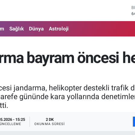
B
6
D
4
E
am
Sağlık
Dünya
Astroloji
5
S
6
G
rma bayram öncesi hel
6
B
1
i jandarma, helikopter destekli trafik de
arefe gününde kara yollarında denetiml
ti.
05.2026 - 15:25
2 DK
ÜNCELLEME
OKUNMA SÜRESI