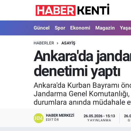
Güncel
Nöbetçi Eczaneler
Güncel
Spor
Ekonomi
Magazin
Yaş
Spor
Hava Durumu
HABERLER
ASAYIŞ
Ankara'da janda
Ekonomi
İstanbul Namaz Vakitleri
denetimi yaptı
Magazin
Trafik Durumu
Yaşam
Süper Lig Puan Durumu ve Fikstür
Ankara'da Kurban Bayramı önces
Jandarma Genel Komutanlığı, 
Sağlık
Tüm Manşetler
durumlara anında müdahale et
Dünya
Son Dakika Haberleri
HABER MERKEZI
26.05.2026 - 15:13
26.
EDITÖR
YAYINLANMA
G
Astroloji
Haber Arşivi