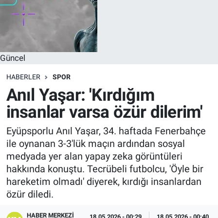
Güncel
HABERLER
SPOR
Anıl Yaşar: 'Kırdığım
insanlar varsa özür dilerim'
Eyüpsporlu Anıl Yaşar, 34. haftada Fenerbahçe
ile oynanan 3-3'lük maçın ardından sosyal
medyada yer alan yapay zeka görüntüleri
hakkında konuştu. Tecrübeli futbolcu, 'Öyle bir
hareketim olmadı' diyerek, kırdığı insanlardan
özür diledi.
HABER MERKEZI
18.05.2026 - 00:29
18.05.2026 - 00:40