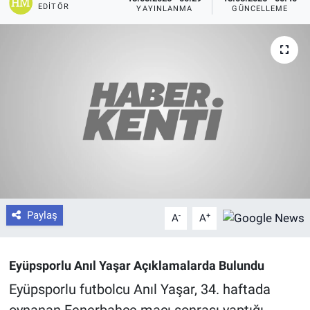
EDITÖR
YAYINLANMA
GÜNCELLEME
Paylaş
-
+
A
A
Eyüpsporlu Anıl Yaşar Açıklamalarda Bulundu
Eyüpsporlu futbolcu Anıl Yaşar, 34. haftada
oynanan Fenerbahçe maçı sonrası yaptığı