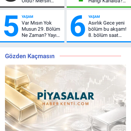
Öldü? Mersin
Hangi Kanalda?
Basınının Acı
Hazırlık Maçı Ne
5
6
Kaybı
Zaman, Saat
YAŞAM
YAŞAM
Kaçta, Nereden
Var Mısın Yok
Asırlık Gece yeni
İzlenir?
Musun 29. Bölüm
bölüm bu akşam!
Ne Zaman? Yayın
8. bölüm saat
Günü Değişti, Yeni
kaçta, TRT 1 canlı
Tarih Belli Oldu!
nasıl izlenir?
Gözden Kaçmasın