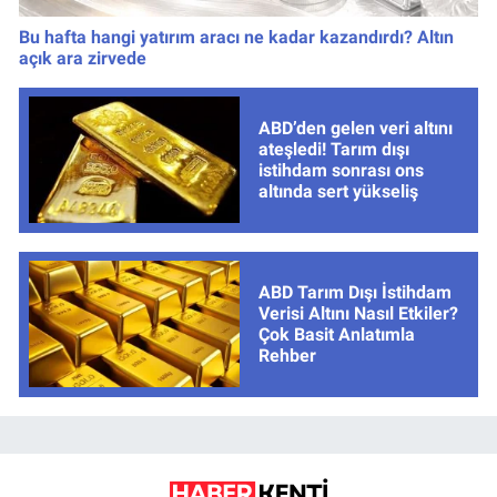
Bu hafta hangi yatırım aracı ne kadar kazandırdı? Altın
açık ara zirvede
ABD’den gelen veri altını
ateşledi! Tarım dışı
istihdam sonrası ons
altında sert yükseliş
ABD Tarım Dışı İstihdam
Verisi Altını Nasıl Etkiler?
Çok Basit Anlatımla
Rehber