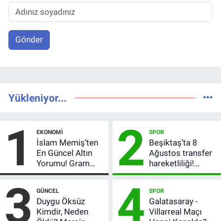
Gönder
Yükleniyor...
1
2
EKONOMI
SPOR
İslam Memiş’ten
Beşiktaş’ta 8
En Güncel Altın
Ağustos transfer
Yorumu! Gram
hareketliliği!
Altın İçin 6.350 TL
Yönetim 5 bölge
3
4
Uyarısı, Yıl Sonu
için düğmeye
GÜNCEL
SPOR
Beklentisi
bastı
Duygu Öksüz
Galatasaray -
Değişmedi
Kimdir, Neden
Villarreal Maçı