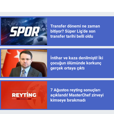
Transfer dönemi ne zaman
bitiyor? Süper Lig’de son
transfer tarihi belli oldu
İntihar ve kaza denilmişti! İki
çocuğun ölümünde korkunç
gerçek ortaya çıktı
7 Ağustos reyting sonuçları
açıklandı! MasterChef zirveyi
kimseye bırakmadı