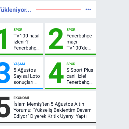
ükleniyor...
1
2
SPOR
SPOR
TV100 nasıl
Fenerbahçe
izlenir?
maçı
Fenerbahçe-
TV100’de
Sturm Graz
mi? Sturm
3
4
maçı
Graz maçı
YAŞAM
SPOR
şifresiz
hangi
5 Ağustos
S Sport Plus
canlı yayın
kanalda,
Sayısal Loto
canlı izle!
bilgileri
saat kaçta?
sonuçları
Fenerbahçe-
açıklandı!
Sturm Graz
5
522 milyon
maçı nasıl
EKONOMI
TL devretti
izlenir?
İslam Memiş’ten 5 Ağustos Altın
Yorumu: “Yükseliş Beklentim Devam
Ediyor” Diyerek Kritik Uyarıyı Yaptı