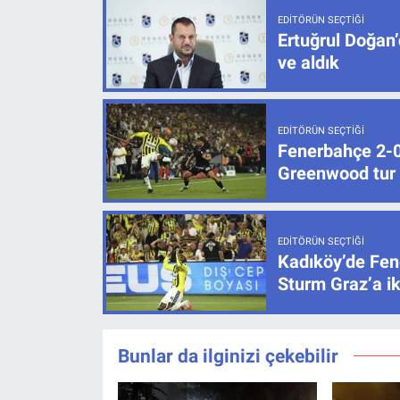
EDITÖRÜN SEÇTIĞI
Ertuğrul Doğan’
ve aldık
EDITÖRÜN SEÇTIĞI
Fenerbahçe 2-0 
Greenwood tur k
EDITÖRÜN SEÇTIĞI
Kadıköy’de Fen
Sturm Graz’a ik
Bunlar da ilginizi çekebilir