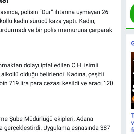
sında, polisin “Dur” ihtarına uymayan 26
kollü kadın sürücü kaza yaptı. Kadın,
durdurmadı ve bir polis memuruna çarparak
nmaktan dolayı iptal edilen C.H. isimli
lkollü olduğu belirlendi. Kadına, çeşitli
bin 719 lira para cezası kesildi ve aracı 120
T
eme Şube Müdürlüğü ekipleri, Adana
v
ma gerçekleştirdi. Uygulama esnasında 387
f