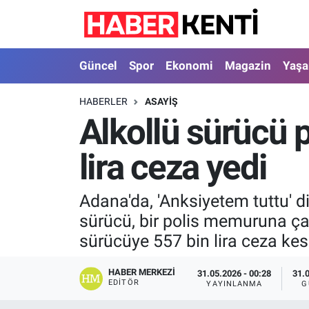
Güncel
Nöbetçi Eczaneler
Güncel
Spor
Ekonomi
Magazin
Yaş
Spor
Hava Durumu
HABERLER
ASAYIŞ
Alkollü sürücü p
Ekonomi
İstanbul Namaz Vakitleri
lira ceza yedi
Magazin
Trafik Durumu
Yaşam
Süper Lig Puan Durumu ve Fikstür
Adana'da, 'Anksiyetem tuttu' d
sürücü, bir polis memuruna çar
Sağlık
Tüm Manşetler
sürücüye 557 bin lira ceza kesi
Dünya
Son Dakika Haberleri
HABER MERKEZI
31.05.2026 - 00:28
31.
EDITÖR
YAYINLANMA
G
Astroloji
Haber Arşivi