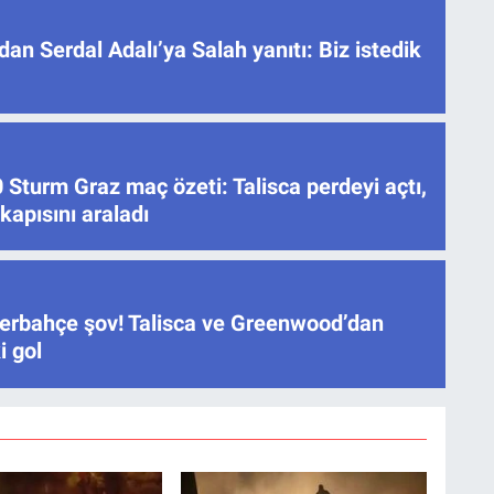
dan Serdal Adalı’ya Salah yanıtı: Biz istedik
Sturm Graz maç özeti: Talisca perdeyi açtı,
apısını araladı
erbahçe şov! Talisca ve Greenwood’dan
i gol