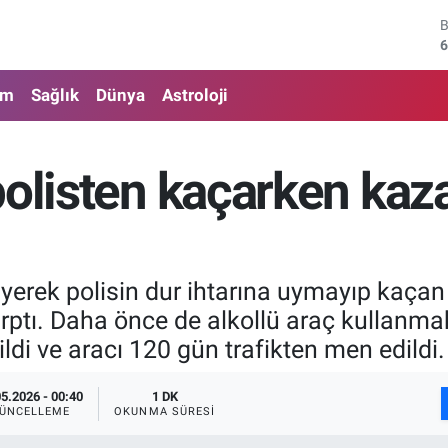
6
4
5
am
Sağlık
Dünya
Astroloji
6
6
olisten kaçarken kaza
1
iyerek polisin dur ihtarına uymayıp kaçan
ptı. Daha önce de alkollü araç kullanmakt
ldi ve aracı 120 gün trafikten men edildi.
05.2026 - 00:40
1 DK
ÜNCELLEME
OKUNMA SÜRESI