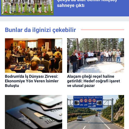
sahneye çıktı
Bunlar da ilginizi çekebilir
Bodrum'da İş Dünyası Zirvesi:
Alaçam çileği reçel haline
Ekonomiye Yön Veren İsimler
getirildi: Hedef coğrafi işaret
Buluştu
ve ulusal pazar