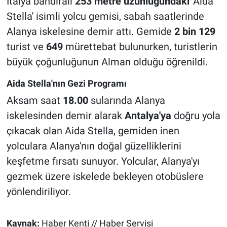
İtalya bandıralı
253 metre uzunluğundaki
'Aida
Stella' isimli yolcu gemisi, sabah saatlerinde
Alanya iskelesine demir attı. Gemide
2 bin 129
turist ve
649
mürettebat bulunurken, turistlerin
büyük çoğunluğunun Alman olduğu öğrenildi.
Aida Stella'nın Gezi Programı
Aksam saat
18.00
sularında Alanya
iskelesinden demir alarak
Antalya'ya
doğru yola
çıkacak olan Aida Stella, gemiden inen
yolculara Alanya'nın doğal güzelliklerini
keşfetme fırsatı sunuyor. Yolcular, Alanya'yı
gezmek üzere iskelede bekleyen otobüslere
yönlendiriliyor.
Kaynak:
Haber Kenti // Haber Servisi