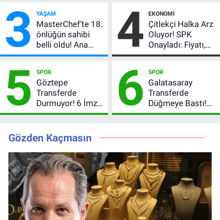
3
4
Çekiliş
satır arasında
YAŞAM
EKONOMI
verdi
MasterChef’te 18.
Çitlekçi Halka Arz
önlüğün sahibi
Oluyor! SPK
belli oldu! Ana
Onayladı: Fiyatı,
kadroya giren
Lot Sayısı ve
5
6
yarışmacı kim
Talep Toplama
SPOR
SPOR
oldu?
Tarihi
Göztepe
Galatasaray
Transferde
Transferde
Durmuyor! 6 İmza
Düğmeye Bastı!
Sonrası Yeni
Leao, Camavinga
Hedefler Belli
ve Pavard’da Son
Oldu
Durum
Gözden Kaçmasın