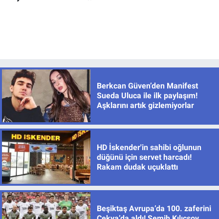
Berkcan Güven’den Manifest
Sueda Uluca ile ilk paylaşım!
Aşklarını artık gizlemiyorlar
HD İskender'in sahibi oğlunun
düğünü için servet harcadı!
Rakam dudak uçuklattı
Beşiktaş Avrupa’da 100. zaferini
Çekya’da aldı! Semih Kılıçsoy