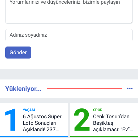
Gönder
Yükleniyor...
1
2
YAŞAM
SPOR
6 Ağustos Süper
Cenk Tosun’dan
Loto Sonuçları
Beşiktaş
Açıklandı! 237
açıklaması: “Ev”
Milyon TL’lik
dedi, asıl mesajı