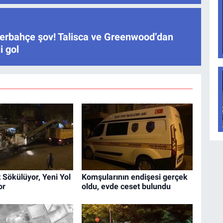
erbahçe şov! Talisca ve Greenwood’dan
i gol
t Sökülüyor, Yeni Yol
Komşularının endişesi gerçek
or
oldu, evde ceset bulundu