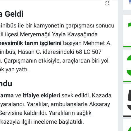
Y
 Geldi
 minibüs ile bir kamyonetin çarpışması sonucu
skil ilçesi Meryemağıl Yayla Kavşağında
evsimlik tarım işçilerini
taşıyan Mehmet A.
nibüs, Hasan C. idaresindeki 68 LC 507
 Çarpışmanın etkisiyle, araçlardan biri yol
k yan yattı.
undu
darma
ve
itfaiye ekipleri
sevk edildi. Kazada,
i yaralandı. Yaralılar, ambulanslarla Aksaray
rvisine kaldırıldı. Yaralıların sağlık
kazayla ilgili inceleme başlatıldı.