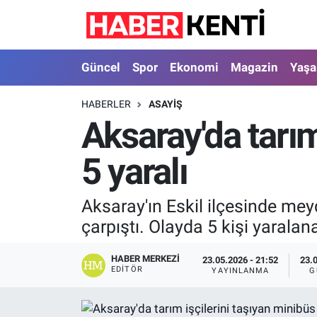
Güncel
Nöbetçi Eczaneler
Güncel
Spor
Ekonomi
Magazin
Yaş
Spor
Hava Durumu
HABERLER
ASAYIŞ
Aksaray'da tarım
Ekonomi
İstanbul Namaz Vakitleri
5 yaralı
Magazin
Trafik Durumu
Yaşam
Süper Lig Puan Durumu ve Fikstür
Aksaray'ın Eskil ilçesinde mey
çarpıştı. Olayda 5 kişi yaralan
Sağlık
Tüm Manşetler
HABER MERKEZI
23.05.2026 - 21:52
23.
Dünya
Son Dakika Haberleri
EDITÖR
YAYINLANMA
G
Astroloji
Haber Arşivi