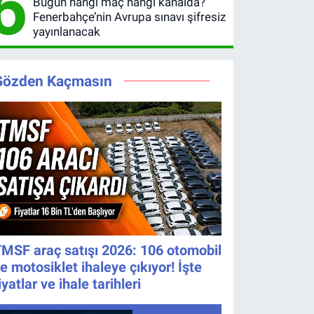
6
Bugün hangi maç hangi kanalda?
Fenerbahçe’nin Avrupa sınavı şifresiz
yayınlanacak
Gözden Kaçmasın
MSF araç satışı 2026: 106 otomobil
e motosiklet ihaleye çıkıyor! İşte
iyatlar ve ihale tarihleri