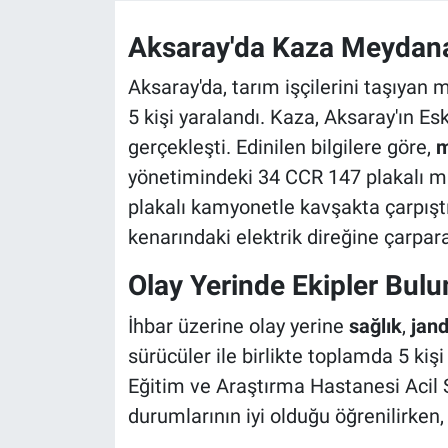
Aksaray'da Kaza Meydana
Aksaray'da, tarım işçilerini taşıyan
5 kişi yaralandı. Kaza, Aksaray'ın E
gerçekleşti. Edinilen bilgilere göre,
m
yönetimindeki 34 CCR 147 plakalı mi
plakalı kamyonetle kavşakta çarpıştı.
kenarındaki elektrik direğine çarpara
Olay Yerinde Ekipler Bul
İhbar üzerine olay yerine
sağlık
,
jan
sürücüler ile birlikte toplamda 5 kiş
Eğitim ve Araştırma Hastanesi Acil Se
durumlarının iyi olduğu öğrenilirken, 