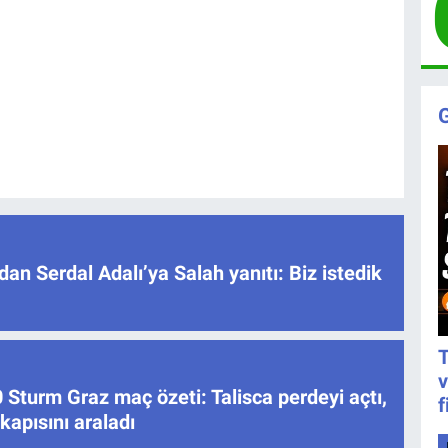
dan Serdal Adalı’ya Salah yanıtı: Biz istedik
T
v
Sturm Graz maç özeti: Talisca perdeyi açtı,
f
apısını araladı