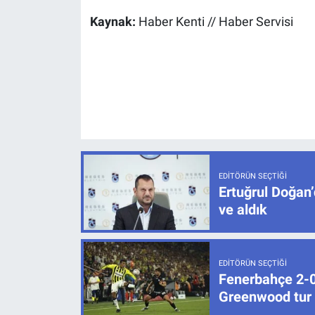
Kaynak:
Haber Kenti // Haber Servisi
EDITÖRÜN SEÇTIĞI
Ertuğrul Doğan’
ve aldık
EDITÖRÜN SEÇTIĞI
Fenerbahçe 2-0 
Greenwood tur k