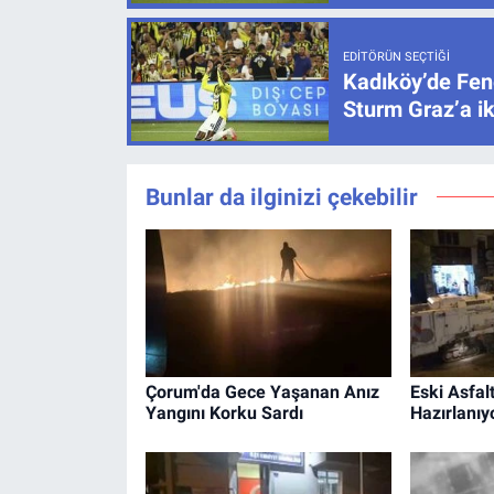
EDITÖRÜN SEÇTIĞI
Kadıköy’de Fen
Sturm Graz’a ik
Bunlar da ilginizi çekebilir
Çorum'da Gece Yaşanan Anız
Eski Asfal
Yangını Korku Sardı
Hazırlanıy