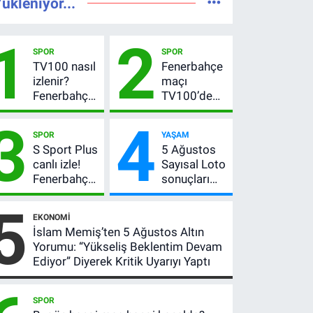
ükleniyor...
1
2
SPOR
SPOR
TV100 nasıl
Fenerbahçe
izlenir?
maçı
Fenerbahçe-
TV100’de
Sturm Graz
mi? Sturm
3
4
maçı
Graz maçı
SPOR
YAŞAM
şifresiz
hangi
S Sport Plus
5 Ağustos
canlı yayın
kanalda,
canlı izle!
Sayısal Loto
bilgileri
saat kaçta?
Fenerbahçe-
sonuçları
Sturm Graz
açıklandı!
5
maçı nasıl
522 milyon
EKONOMI
izlenir?
TL devretti
İslam Memiş’ten 5 Ağustos Altın
Yorumu: “Yükseliş Beklentim Devam
Ediyor” Diyerek Kritik Uyarıyı Yaptı
SPOR