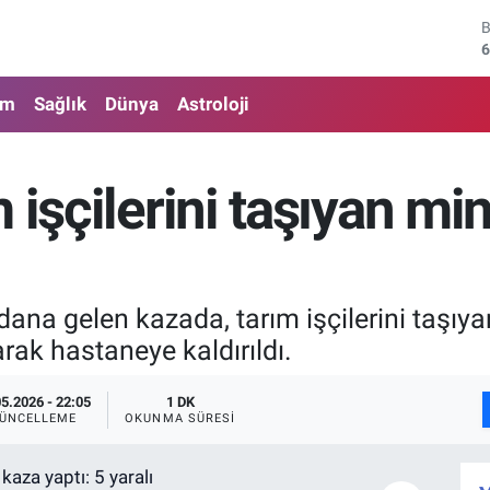
6
4
am
Sağlık
Dünya
Astroloji
5
6
 işçilerini taşıyan mi
6
1
dana gelen kazada, tarım işçilerini taşıy
arak hastaneye kaldırıldı.
05.2026 - 22:05
1 DK
ÜNCELLEME
OKUNMA SÜRESI