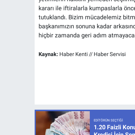
kararı ile iftiralarla kumpaslarla ön
tutuklandı. Bizim mücadelemiz bit
başkanımızın sonuna kadar arkasınd
hiçbir zamanda geri adım atmayacağız
Kaynak:
Haber Kenti // Haber Servisi
EDITÖRÜN SEÇTIĞI
1.20 Faizli Kon
Kredisi İçin S