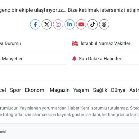
genç bir ekiple ulaştırıyoruz... Bize katılmak isterseniz iletiş
va Durumu
İstanbul Namaz Vakitleri
 Manşetler
Son Dakika Haberleri
cel
Spor
Ekonomi
Magazin
Yaşam
Sağlık
Dünya
Astr
rumludur. Yayınlanan yorumlardan Haber Kenti sorumlu tutulamaz. Sitedeki 
ve fotoğraflar izin alınmaksızın kaynak gösterilse dahi, herhangi bir ort
mesi