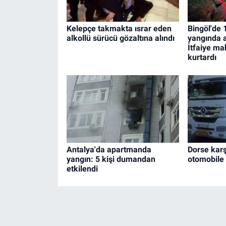
Kelepçe takmakta ısrar eden
Bingöl'de 1
alkollü sürücü gözaltına alındı
yangında a
İtfaiye ma
kurtardı
Antalya'da apartmanda
Dorse karş
yangın: 5 kişi dumandan
otomobile ç
etkilendi