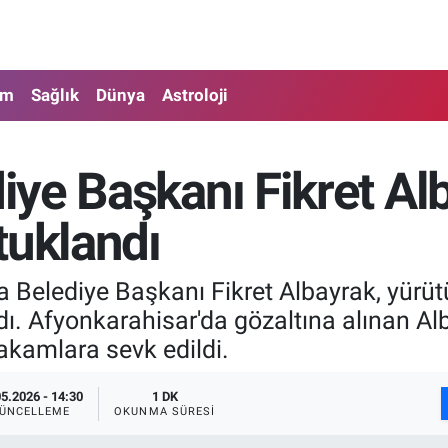
am
Sağlık
Dünya
Astroloji
ye Başkanı Fikret Alba
tuklandı
 Belediye Başkanı Fikret Albayrak, yürü
ndı. Afyonkarahisar'da gözaltına alınan 
akamlara sevk edildi.
05.2026 - 14:30
1 DK
ÜNCELLEME
OKUNMA SÜRESI