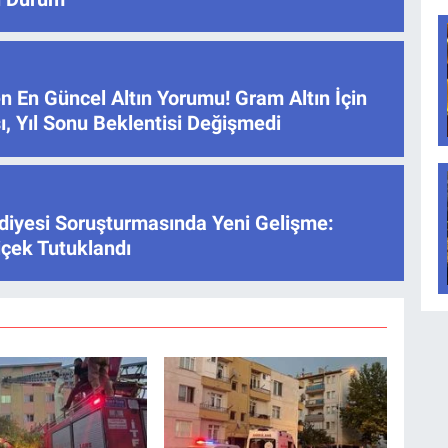
n En Güncel Altın Yorumu! Gram Altın İçin
ı, Yıl Sonu Beklentisi Değişmedi
iyesi Soruşturmasında Yeni Gelişme:
içek Tutuklandı