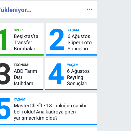
ükleniyor...
1
2
SPOR
YAŞAM
Beşiktaş’ta
6 Ağustos
Transfer
Süper Loto
Bombaları
Sonuçları
Peş Peşe!
Açıklandı!
3
4
Adalı
237 Milyon
EKONOMI
YAŞAM
Vlahovic’i
TL’lik Çekiliş
ABD Tarım
6 Ağustos
Açıkladı, 5
Dışı
Reyting
Yıldız Daha
İstihdam
Sonuçları
Listede
Verisi Altını
Açıklandı!
5
Nasıl
Zirve El
YAŞAM
Etkiler? Çok
Değiştirdi:
MasterChef’te 18. önlüğün sahibi
Basit
Muhtemel
belli oldu! Ana kadroya giren
Anlatımla
Aşk,
yarışmacı kim oldu?
Rehber
MasterChef'i
Geride