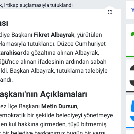
Y
ası
diye Başkanı
Fikret Albayrak
, yürütülen
lamasıyla tutuklandı. Düzce Cumhuriyet
arahisar
'da gözaltına alınan Albayrak,
lüğü'nde alınan ifadesinin ardından sabah
ldi. Başkan Albayrak, tutuklama talebiyle
andı.
şkanı'nın Açıklamaları
ez İlçe Başkanı
Metin Dursun
,
 demokratik bir şekilde belediyeyi yönetmeye
den kul hakkına girmeden, tüyü bitmemiş
 bir belediye başkanımız bugün bir yargı