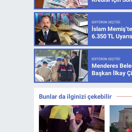
EDITÖRÜN SEÇTIĞI
İslam Memiş’te
6.350 TL Uyarıs
EDITÖRÜN SEÇTIĞI
Menderes Beled
Başkan İlkay Ç
Bunlar da ilginizi çekebilir