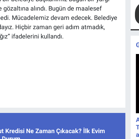
ce gözaltına alındı. Bugün de maalesef
medi. Mücadelemiz devam edecek. Belediye
ayız. Hiçbir zaman geri adım atmadık,
” ifadelerini kullandı.
A
T
ut Kredisi Ne Zaman Çıkacak? İlk Evim
a
on Durum