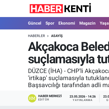
Güncel
Nöbetçi Eczaneler
Güncel
Spor
Ekonomi
Magazin
Yaş
Spor
Hava Durumu
HABERLER
ASAYIŞ
Akçakoca Beledi
Ekonomi
İstanbul Namaz Vakitleri
suçlamasıyla tu
Magazin
Trafik Durumu
Yaşam
Süper Lig Puan Durumu ve Fikstür
DÜZCE (İHA) - CHP'li Akçakoca
'irtikap' suçlamasıyla tutukla
Sağlık
Tüm Manşetler
Başsavcılığı tarafından adli m
Dünya
Son Dakika Haberleri
HABER MERKEZI
23.05.2026 - 14:26
23.
EDITÖR
YAYINLANMA
G
Astroloji
Haber Arşivi