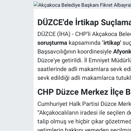
DÜZCE'de İrtikap Suçlam
DÜZCE (İHA) - CHP'li Akçakoca Bele
soruşturma
kapsamında
‘irtikap'
suç
Başsavcılığının koordinesiyle
Afyonk
Düzce'ye getirildi. İl Emniyet Müdür
saatlerinde adli makamlara sevk edi
sevk edildiği adli makamlarca tutukl
CHP Düzce Merkez İlçe Ba
Cumhuriyet Halk Partisi Düzce Merk
“Akçakocalıların iradesi ile seçilen
talip olmuş ve hiçbir çıkar gözetme
yetimlerin hakkını yemeden seçilmiş