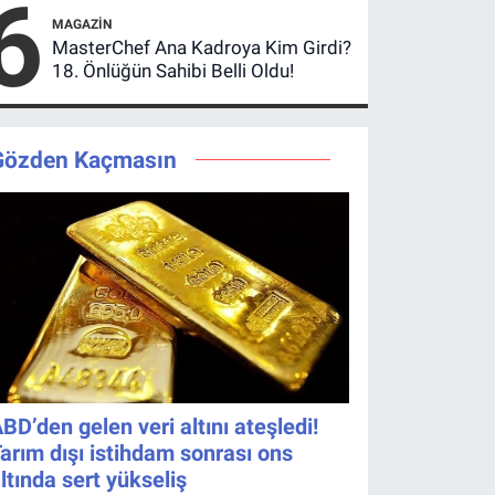
6
Bıraktı
MAGAZIN
MasterChef Ana Kadroya Kim Girdi?
18. Önlüğün Sahibi Belli Oldu!
Gözden Kaçmasın
BD’den gelen veri altını ateşledi!
arım dışı istihdam sonrası ons
ltında sert yükseliş