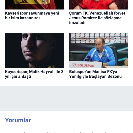
Kayserispor savunmaya yeni
Çorum FK, Venezüellalı forvet
bir isim kazandırdı
Jesus Ramirez ile sözleşme
imzaladı
Kayserispor, Malik Hayvali ile 3
Boluspor'un Manisa FK'ya
yıl için anlaştı
Yenilgiyle Başlayan Sezonu
Yorumlar