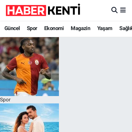
Güncel
Nöbetçi Eczaneler
Güncel
Spor
Ekonomi
Magazin
Yaşam
Sağlı
Spor
Hava Durumu
Ekonomi
İstanbul Namaz Vakitleri
Magazin
Trafik Durumu
Yaşam
Süper Lig Puan Durumu ve Fikstür
Sağlık
Tüm Manşetler
Spor
Dünya
Son Dakika Haberleri
Astroloji
Haber Arşivi