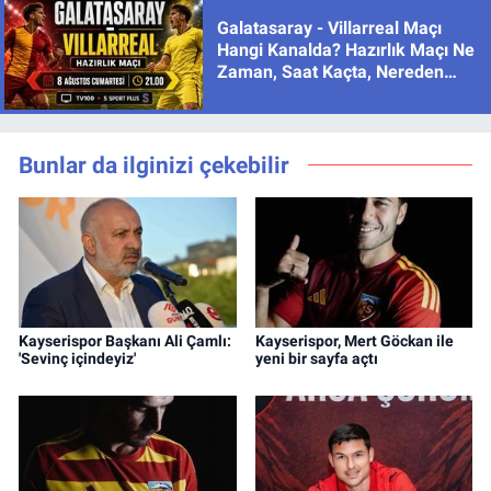
Galatasaray - Villarreal Maçı
Hangi Kanalda? Hazırlık Maçı Ne
Zaman, Saat Kaçta, Nereden
İzlenir?
Bunlar da ilginizi çekebilir
Kayserispor Başkanı Ali Çamlı:
Kayserispor, Mert Göckan ile
'Sevinç içindeyiz'
yeni bir sayfa açtı