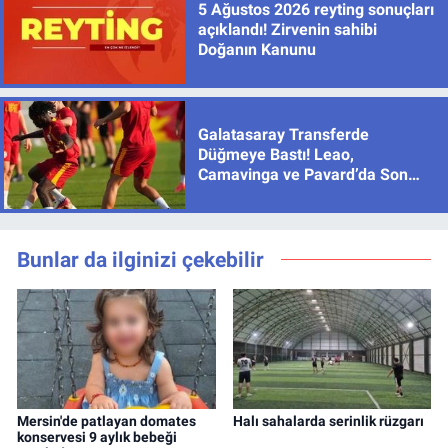
5 Ağustos 2026 reyting sonuçları
açıklandı! Zirvenin sahibi
Doğanın Kanunu
Galatasaray Transferde
Düğmeye Bastı! Leao,
Camavinga ve Pavard’da Son
Durum
Bunlar da ilginizi çekebilir
Mersin'de patlayan domates
Halı sahalarda serinlik rüzgarı
konservesi 9 aylık bebeği