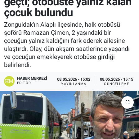
geçti; otobüste yalnız kalan
çocuk bulundu
Zonguldak'ın Alaplı ilçesinde, halk otobüsü
şoförü Ramazan Çimen, 2 yaşındaki bir
çocuğun yalnız kaldığını fark ederek ailesine
ulaştırdı. Olay, dün akşam saatlerinde yaşandı
ve çocuğun emekleyerek otobüse girdiği
belirlendi.
HABER MERKEZI
08.05.2026 - 15:02
08.05.2026 - 15:15
EDITÖR
YAYINLANMA
GÜNCELLEME