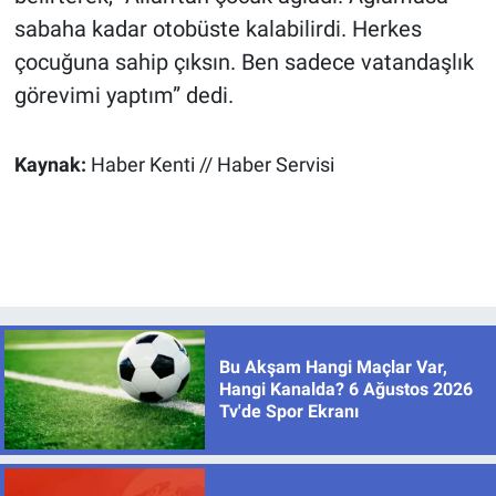
sabaha kadar otobüste kalabilirdi. Herkes
çocuğuna sahip çıksın. Ben sadece vatandaşlık
görevimi yaptım” dedi.
Kaynak:
Haber Kenti // Haber Servisi
Bu Akşam Hangi Maçlar Var,
Hangi Kanalda? 6 Ağustos 2026
Tv'de Spor Ekranı