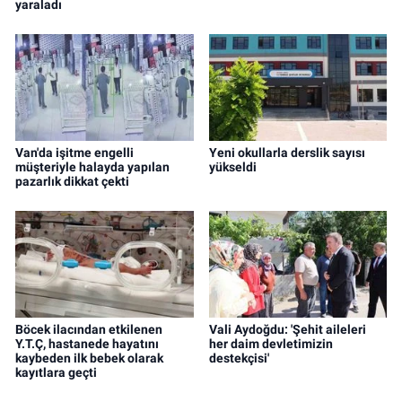
yaraladı
Van'da işitme engelli
Yeni okullarla derslik sayısı
müşteriyle halayda yapılan
yükseldi
pazarlık dikkat çekti
Böcek ilacından etkilenen
Vali Aydoğdu: 'Şehit aileleri
Y.T.Ç, hastanede hayatını
her daim devletimizin
kaybeden ilk bebek olarak
destekçisi'
kayıtlara geçti