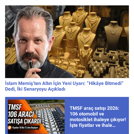
İslam Memiş’ten Altın İçin Yeni Uyarı: “Hikâye Bitmedi”
Dedi, İki Senaryoyu Açıkladı
TMSF araç satışı 2026:
106 otomobil ve
motosiklet ihaleye çıkıyor!
İşte fiyatlar ve ihale
tarihleri