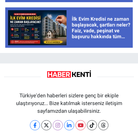
İlk Evim Kredisi ne zaman
başlayacak, şartları neler?
Faiz, vade, peşinat ve
başvuru hakkında tüm
cevaplar
Türkiye'den haberleri sizlere genç bir ekiple
ulaştırıyoruz... Bize katılmak isterseniz iletişim
sayfamızdan ulaşabilirsiniz.