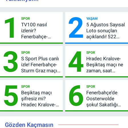
1
2
SPOR
YAŞAM
TV100 nasıl
5 Ağustos Sayısal
izlenir?
Loto sonuçları
Fenerbahçe-
açıklandı! 522
Sturm Graz maçı
milyon TL devretti
3
4
şifresiz canlı yayın
SPOR
SPOR
bilgileri
S Sport Plus canlı
Hradec Kralove-
izle! Fenerbahçe-
Beşiktaş maçı ne
Sturm Graz maçı
zaman, saat
nasıl izlenir?
kaçta? Şifresiz
5
6
UEFA Avrupa Ligi
SPOR
SPOR
3. Ön Eleme Turu
Beşiktaş maçı
Fenerbahçe’de
şifresiz mi?
Oosterwolde
Hradec Kralove-
şoku! Sakatlığı
Beşiktaş hangi
ciddi mi, kaç hafta
kanalda, saat
oynamayacak?
kaçta?
Gözden Kaçmasın