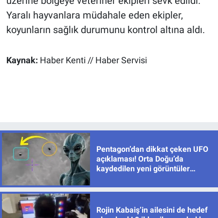
üzerine bölgeye veteriner ekipleri sevk edildi.
Yaralı hayvanlara müdahale eden ekipler,
koyunların sağlık durumunu kontrol altına aldı.
Kaynak:
Haber Kenti // Haber Servisi
Pentagon’dan dikkat çeken UFO
açıklaması! Orta Doğu’da
kaydedilen yeni görüntüler
yayımlandı
Rojin Kabaiş’in ailesini de hedef