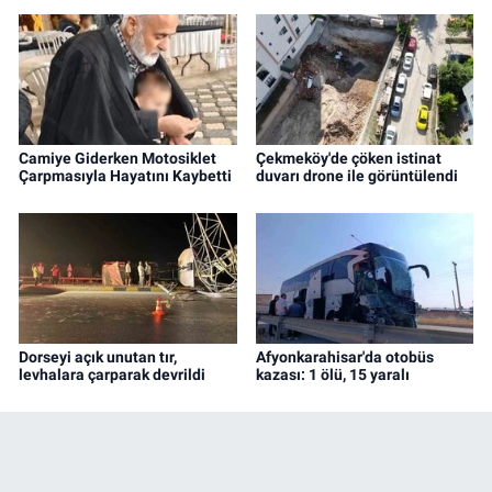
Camiye Giderken Motosiklet
Çekmeköy'de çöken istinat
Çarpmasıyla Hayatını Kaybetti
duvarı drone ile görüntülendi
Dorseyi açık unutan tır,
Afyonkarahisar'da otobüs
levhalara çarparak devrildi
kazası: 1 ölü, 15 yaralı