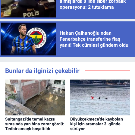
almışlardı! 8 ilde siber zorbalık
operasyonu: 2 tutuklama
Hakan Çalhanoğlu’ndan
Fenerbahçe transferine flaş
yanıt! Tek cümlesi gündem oldu
Bunlar da ilginizi çekebilir
Sultangazi'de temel kazısı
Büyükçekmece'de kaybolan
sırasında yan bina zarar gördü:
kişi için aramalar 3. günde
Tedbir amaçlı boşaltıldı
sürüyor