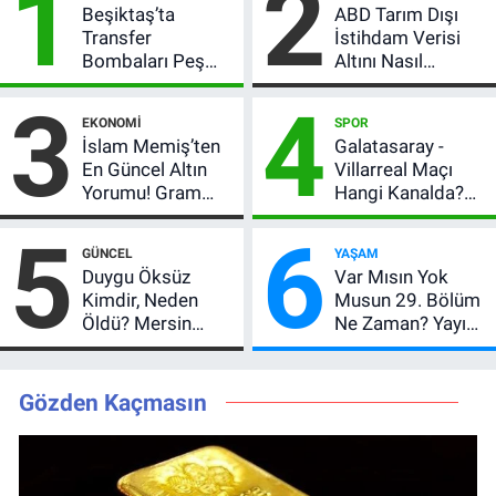
1
2
Beşiktaş’ta
ABD Tarım Dışı
Transfer
İstihdam Verisi
Bombaları Peş
Altını Nasıl
Peşe! Adalı
Etkiler? Çok Basit
3
4
Vlahovic’i
Anlatımla Rehber
EKONOMI
SPOR
Açıkladı, 5 Yıldız
İslam Memiş’ten
Galatasaray -
Daha Listede
En Güncel Altın
Villarreal Maçı
Yorumu! Gram
Hangi Kanalda?
Altın İçin 6.350 TL
Hazırlık Maçı Ne
5
6
Uyarısı, Yıl Sonu
Zaman, Saat
GÜNCEL
YAŞAM
Beklentisi
Kaçta, Nereden
Duygu Öksüz
Var Mısın Yok
Değişmedi
İzlenir?
Kimdir, Neden
Musun 29. Bölüm
Öldü? Mersin
Ne Zaman? Yayın
Basınının Acı
Günü Değişti, Yeni
Kaybı
Tarih Belli Oldu!
Gözden Kaçmasın