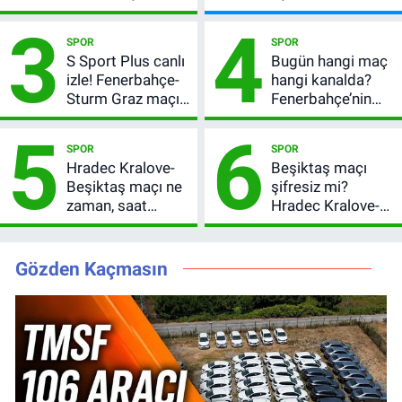
Sturm Graz maçı
milyon TL devretti
3
4
şifresiz canlı yayın
SPOR
SPOR
bilgileri
S Sport Plus canlı
Bugün hangi maç
izle! Fenerbahçe-
hangi kanalda?
Sturm Graz maçı
Fenerbahçe’nin
nasıl izlenir?
Avrupa sınavı
5
6
şifresiz
SPOR
SPOR
yayınlanacak
Hradec Kralove-
Beşiktaş maçı
Beşiktaş maçı ne
şifresiz mi?
zaman, saat
Hradec Kralove-
kaçta? Şifresiz
Beşiktaş hangi
UEFA Avrupa Ligi
kanalda, saat
3. Ön Eleme Turu
kaçta?
Gözden Kaçmasın