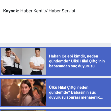
Kaynak:
Haber Kenti // Haber Servisi
Hakan Çelebi kimdir, neden
gündemde? Ülkü Hilal Çiftçi’nin
babasından suç duyurusu
Ülkü Hilal Çiftçi neden
gündemde? Babasının suç
duyurusu sonrası menajerlik
şirketinden açıklama