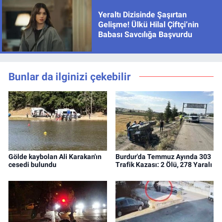
Yeraltı Dizisinde Şaşırtan
Gelişme! Ülkü Hilal Çiftçi’nin
Babası Savcılığa Başvurdu
Bunlar da ilginizi çekebilir
Gölde kaybolan Ali Karakan'ın
Burdur'da Temmuz Ayında 303
cesedi bulundu
Trafik Kazası: 2 Ölü, 278 Yaralı