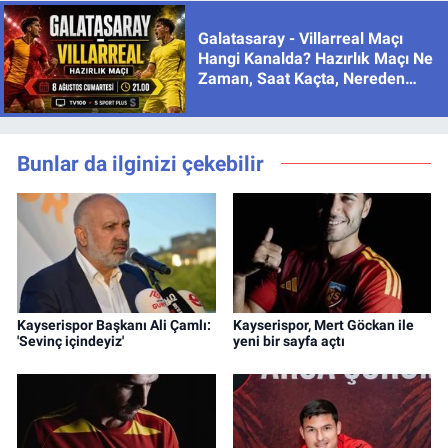
Galatasaray - Villarreal Maçı
Hangi Kanalda? Hazırlık Maçı Ne
Zaman, Saat Kaçta, Nereden
İzlenir?
Bunlar da ilginizi çekebilir
Kayserispor Başkanı Ali Çamlı:
Kayserispor, Mert Göckan ile
'Sevinç içindeyiz'
yeni bir sayfa açtı