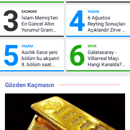
Peşe! Adalı
Etkiler? Çok Basit
3
4
Vlahovic’i
Anlatımla Rehber
EKONOMI
YAŞAM
Açıkladı, 5 Yıldız
İslam Memiş’ten
6 Ağustos
Daha Listede
En Güncel Altın
Reyting Sonuçları
Yorumu! Gram
Açıklandı! Zirve El
Altın İçin 6.350 TL
Değiştirdi:
5
6
Uyarısı, Yıl Sonu
Muhtemel Aşk,
YAŞAM
SPOR
Beklentisi
MasterChef'i
Asırlık Gece yeni
Galatasaray -
Değişmedi
Geride Bıraktı
bölüm bu akşam!
Villarreal Maçı
8. bölüm saat
Hangi Kanalda?
kaçta, TRT 1 canlı
Hazırlık Maçı Ne
nasıl izlenir?
Zaman, Saat
Kaçta, Nereden
Gözden Kaçmasın
İzlenir?