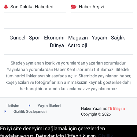
Son Dakika Haberleri
Haber Arşivi
Güncel
Spor
Ekonomi
Magazin
Yaşam
Sağlık
Dünya
Astroloji
Sitede yayınlanan içerik ve yorumlardan yazarları sorumludur.
Yayınlanan yorumlardan Haber Kenti sorumlu tutulamaz. Sitedeki
tüm harici linkler ayrı bir sayfada açılır. Sitemizde yayınlanan haber,
köşe yazıları ve fotoğraflar izin alınmaksızın kaynak gösterilse dahi,
herhangi bir ortamda kullanılamaz ve yayınlanamaz
İletişim
Yayın İlkeleri
Haber Yazılımı:
TE Bilişim
|
Gizlilik Sözleşmesi
Copyright © 2026
En iyi site deneyimi sağlamak için çerezlerden
faydalanıyoruz. Detaylar için lütfen tıklayın.
Gizlilik