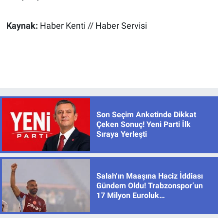
Kaynak:
Haber Kenti // Haber Servisi
Son Seçim Anketinde Dikkat
Çeken Sonuç! Yeni Parti İlk
Sıraya Yerleşti
Salah’ın Maaşına Haciz İddiası
Gündem Oldu! Trabzonspor’un
17 Milyon Euroluk
Sözleşmesinde Son Durum