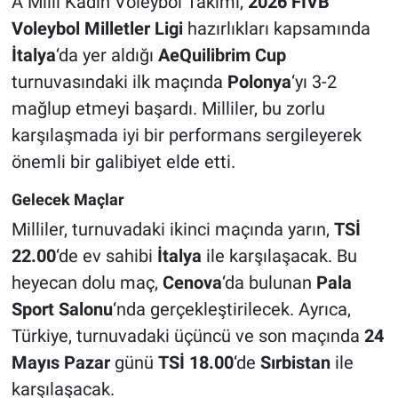
A Milli Kadın Voleybol Takımı,
2026 FIVB
Voleybol Milletler Ligi
hazırlıkları kapsamında
İtalya
‘da yer aldığı
AeQuilibrim Cup
turnuvasındaki ilk maçında
Polonya
‘yı 3-2
mağlup etmeyi başardı. Milliler, bu zorlu
karşılaşmada iyi bir performans sergileyerek
önemli bir galibiyet elde etti.
Gelecek Maçlar
Milliler, turnuvadaki ikinci maçında yarın,
TSİ
22.00
‘de ev sahibi
İtalya
ile karşılaşacak. Bu
heyecan dolu maç,
Cenova
‘da bulunan
Pala
Sport Salonu
‘nda gerçekleştirilecek. Ayrıca,
Türkiye, turnuvadaki üçüncü ve son maçında
24
Mayıs Pazar
günü
TSİ 18.00
‘de
Sırbistan
ile
karşılaşacak.