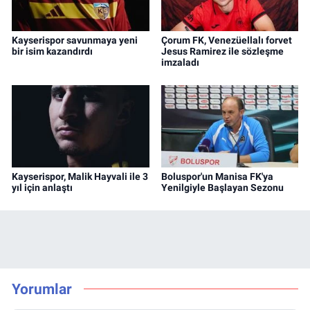
Kayserispor savunmaya yeni
Çorum FK, Venezüellalı forvet
bir isim kazandırdı
Jesus Ramirez ile sözleşme
imzaladı
Kayserispor, Malik Hayvali ile 3
Boluspor'un Manisa FK'ya
yıl için anlaştı
Yenilgiyle Başlayan Sezonu
Yorumlar