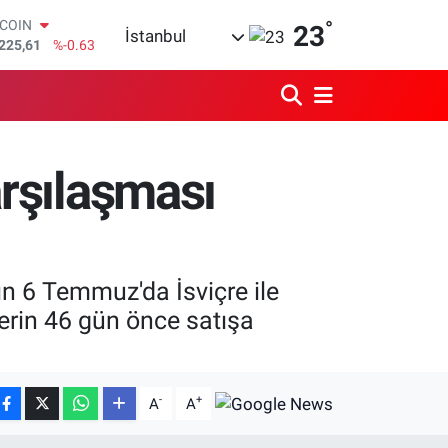
225,61
%-0.63
°
23
LAR
İstanbul
,7143
%0.16
RO
,0317
%-0.02
ERLİN
,2463
%0.07
AM ALTIN
arşılaşması
10.40
%0.45
ST100
.799
%70
n 6 Temmuz'da İsviçre ile
erin 46 gün önce satışa
-
+
A
A