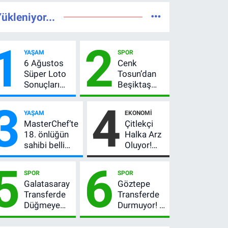
ükleniyor...
1
2
YAŞAM
SPOR
6 Ağustos
Cenk
Süper Loto
Tosun’dan
Sonuçları
Beşiktaş
Açıklandı!
açıklaması:
3
4
237 Milyon
“Ev” dedi,
YAŞAM
EKONOMI
TL’lik Çekiliş
asıl mesajı
MasterChef’te
Çitlekçi
satır
18. önlüğün
Halka Arz
arasında
sahibi belli
Oluyor!
verdi
oldu! Ana
SPK
5
6
kadroya giren
Onayladı:
SPOR
SPOR
yarışmacı kim
Fiyatı, Lot
Galatasaray
Göztepe
oldu?
Sayısı ve
Transferde
Transferde
Talep
Düğmeye
Durmuyor! 6
Toplama
Bastı! Leao,
İmza
Tarihi
Camavinga
Sonrası Yeni