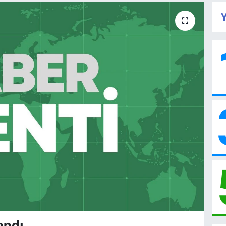
Y
andı