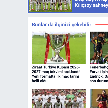
Kılıçsoy sahney
Bunlar da ilginizi çekebilir
Ziraat Türkiye Kupası 2026-
Fenerbahç
2027 maç takvimi açıklandı!
Forvet için
Yeni formatta ilk maç tarihi
Endrick, S
belli oldu
son duru