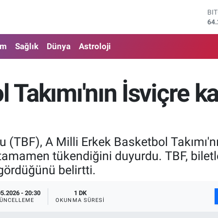
64.
DO
47
EU
55
am
Sağlık
Dünya
Astroloji
ST
64
GR
l Takımı'nın İsviçre k
65
Bİ
13
 (TBF), A Milli Erkek Basketbol Takımı'nı
 tamamen tükendiğini duyurdu. TBF, biletl
gördüğünü belirtti.
05.2026 - 20:30
1 DK
ÜNCELLEME
OKUNMA SÜRESI