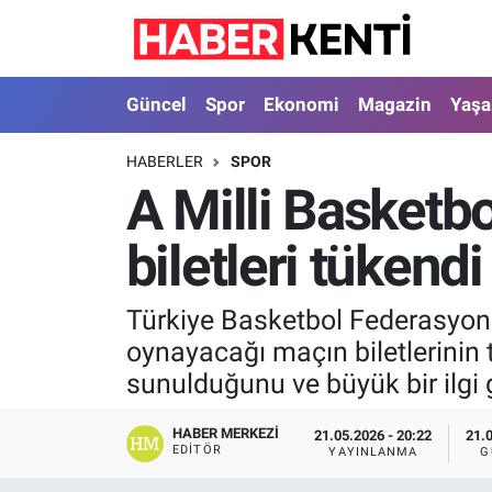
Güncel
Nöbetçi Eczaneler
Güncel
Spor
Ekonomi
Magazin
Yaş
Spor
Hava Durumu
HABERLER
SPOR
A Milli Basketbo
Ekonomi
İstanbul Namaz Vakitleri
biletleri tükendi
Magazin
Trafik Durumu
Yaşam
Süper Lig Puan Durumu ve Fikstür
Türkiye Basketbol Federasyonu
oynayacağı maçın biletlerinin
Sağlık
Tüm Manşetler
sunulduğunu ve büyük bir ilgi 
Dünya
Son Dakika Haberleri
HABER MERKEZI
21.05.2026 - 20:22
21.
EDITÖR
YAYINLANMA
G
Astroloji
Haber Arşivi