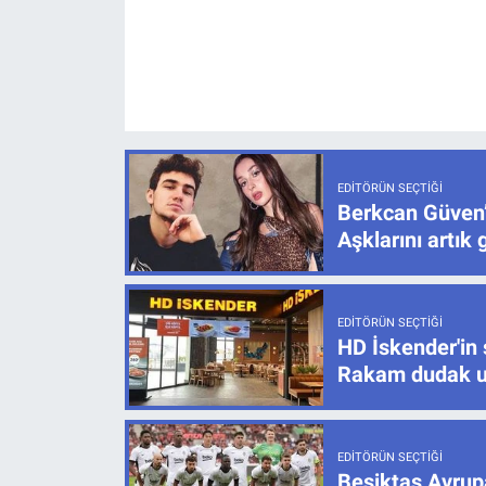
EDITÖRÜN SEÇTIĞI
Berkcan Güven’
Aşklarını artık 
EDITÖRÜN SEÇTIĞI
HD İskender'in 
Rakam dudak u
EDITÖRÜN SEÇTIĞI
Beşiktaş Avrupa