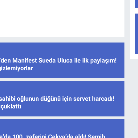
den Manifest Sueda Uluca ile ilk paylaşım!
gizlemiyorlar
sahibi oğlunun düğünü için servet harcadı!
çuklattı
’da 100. zaferini Çekya’da aldı! Semih