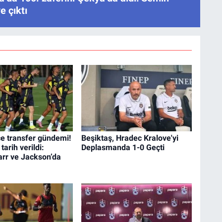
e çıktı
e transfer gündemi!
Beşiktaş, Hradec Kralove'yi
 tarih verildi:
Deplasmanda 1-0 Geçti
arr ve Jackson’da
m