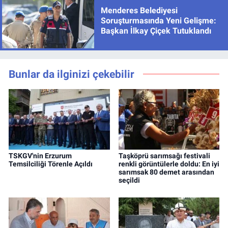
Menderes Belediyesi
Soruşturmasında Yeni Gelişme:
Başkan İlkay Çiçek Tutuklandı
Bunlar da ilginizi çekebilir
TSKGV'nin Erzurum
Taşköprü sarımsağı festivali
Temsilciliği Törenle Açıldı
renkli görüntülerle doldu: En iyi
sarımsak 80 demet arasından
seçildi