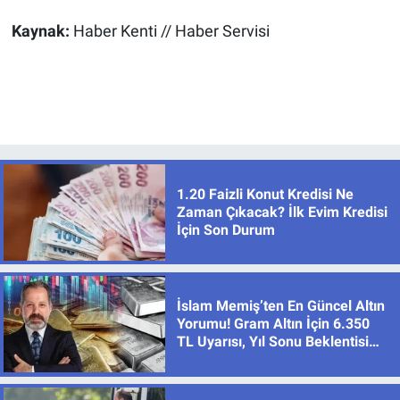
Kaynak:
Haber Kenti // Haber Servisi
1.20 Faizli Konut Kredisi Ne
Zaman Çıkacak? İlk Evim Kredisi
İçin Son Durum
İslam Memiş’ten En Güncel Altın
Yorumu! Gram Altın İçin 6.350
TL Uyarısı, Yıl Sonu Beklentisi
Değişmedi