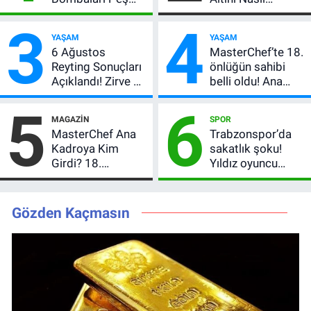
Peşe! Adalı
Etkiler? Çok Basit
3
4
Vlahovic’i
Anlatımla Rehber
YAŞAM
YAŞAM
Açıkladı, 5 Yıldız
6 Ağustos
MasterChef’te 18.
Daha Listede
Reyting Sonuçları
önlüğün sahibi
Açıklandı! Zirve El
belli oldu! Ana
Değiştirdi:
kadroya giren
5
6
Muhtemel Aşk,
yarışmacı kim
MAGAZIN
SPOR
MasterChef'i
oldu?
MasterChef Ana
Trabzonspor’da
Geride Bıraktı
Kadroya Kim
sakatlık şoku!
Girdi? 18.
Yıldız oyuncu
Önlüğün Sahibi
ameliyat oldu,
Belli Oldu!
dönüş tarihi
merak konusu
Gözden Kaçmasın