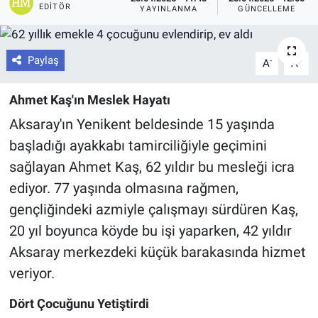
EDITÖR
YAYINLANMA
GÜNCELLEME
Paylaş
-
+
A
A
Ahmet Kaş'ın Meslek Hayatı
Aksaray'ın Yenikent beldesinde 15 yaşında
başladığı ayakkabı tamirciliğiyle geçimini
sağlayan Ahmet Kaş, 62 yıldır bu mesleği icra
ediyor. 77 yaşında olmasına rağmen,
gençliğindeki azmiyle çalışmayı sürdüren Kaş,
20 yıl boyunca köyde bu işi yaparken, 42 yıldır
Aksaray merkezdeki küçük barakasında hizmet
veriyor.
Dört Çocuğunu Yetiştirdi