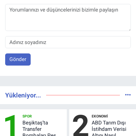
Gönder
Yükleniyor...
1
2
SPOR
EKONOMI
Beşiktaş’ta
ABD Tarım Dışı
Transfer
İstihdam Verisi
Bombaları Peş
Altını Nasıl