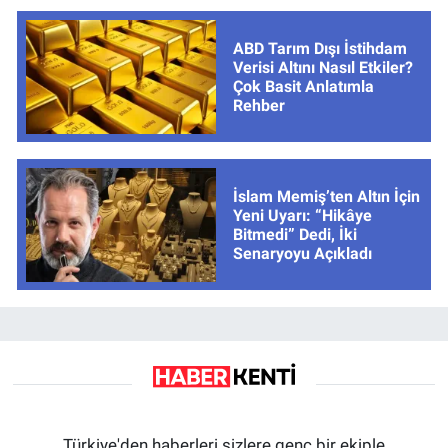
ABD Tarım Dışı İstihdam
Verisi Altını Nasıl Etkiler?
Çok Basit Anlatımla
Rehber
İslam Memiş’ten Altın İçin
Yeni Uyarı: “Hikâye
Bitmedi” Dedi, İki
Senaryoyu Açıkladı
Türkiye'den haberleri sizlere genç bir ekiple