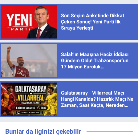
Son Seçim Anketinde Dikkat
Çeken Sonuç! Yeni Parti İlk
Sıraya Yerleşti
Salah’ın Maaşına Haciz İddiası
Gündem Oldu! Trabzonspor’un
17 Milyon Euroluk
Sözleşmesinde Son Durum
Galatasaray - Villarreal Maçı
Hangi Kanalda? Hazırlık Maçı Ne
Zaman, Saat Kaçta, Nereden
İzlenir?
Bunlar da ilginizi çekebilir