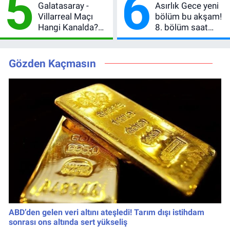
5
6
Galatasaray -
Asırlık Gece yeni
Değişmedi
Geride Bıraktı
Villarreal Maçı
bölüm bu akşam!
Hangi Kanalda?
8. bölüm saat
Hazırlık Maçı Ne
kaçta, TRT 1 canlı
Zaman, Saat
nasıl izlenir?
Kaçta, Nereden
Gözden Kaçmasın
İzlenir?
ABD’den gelen veri altını ateşledi! Tarım dışı istihdam
sonrası ons altında sert yükseliş