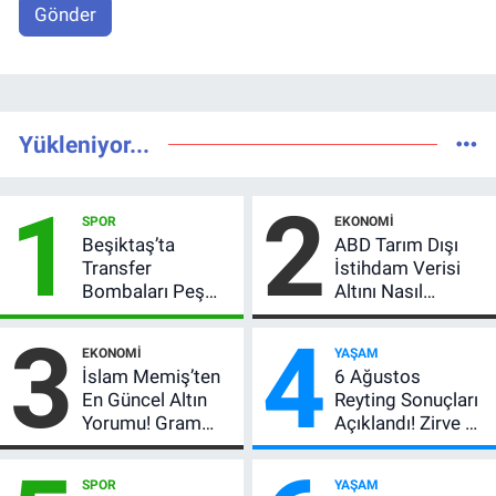
Gönder
Yükleniyor...
1
2
SPOR
EKONOMI
Beşiktaş’ta
ABD Tarım Dışı
Transfer
İstihdam Verisi
Bombaları Peş
Altını Nasıl
Peşe! Adalı
Etkiler? Çok Basit
3
4
Vlahovic’i
Anlatımla Rehber
EKONOMI
YAŞAM
Açıkladı, 5 Yıldız
İslam Memiş’ten
6 Ağustos
Daha Listede
En Güncel Altın
Reyting Sonuçları
Yorumu! Gram
Açıklandı! Zirve El
Altın İçin 6.350 TL
Değiştirdi:
Uyarısı, Yıl Sonu
Muhtemel Aşk,
SPOR
YAŞAM
Beklentisi
MasterChef'i