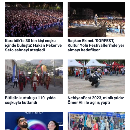
Karabük'te 30 bin kişi coşku
Başkan Ekinci: 'SORFEST,
içinde buluştu: Hakan Peker ve
Kültür Yolu Festivalleri'nde yer
Sefo sahneyi ateşledi
almayı hedefliyor'
Bitlis'in kurtuluşu 110. yılda
NebiyanFest 2023, minik yıldız
coşkuyla kutlandı
Ömer Ali ile açılış yaptı