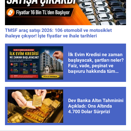
TMSF araç satışı 2026: 106 otomobil ve motosiklet
ihaleye çıkıyor! İşte fiyatlar ve ihale tarihleri
İlk Evim Kredisi ne zaman
başlayacak, şartları neler?
Faiz, vade, peşinat ve
başvuru hakkında tüm
cevaplar
Dev Banka Altın Tahminini
Açıkladı: Ons Altında
4.700 Dolar Sürprizi