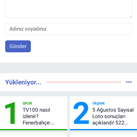
Gönder
Yükleniyor...
1
2
SPOR
YAŞAM
TV100 nasıl
5 Ağustos Sayısal
izlenir?
Loto sonuçları
Fenerbahçe-
açıklandı! 522
Sturm Graz maçı
milyon TL devretti
şifresiz canlı yayın