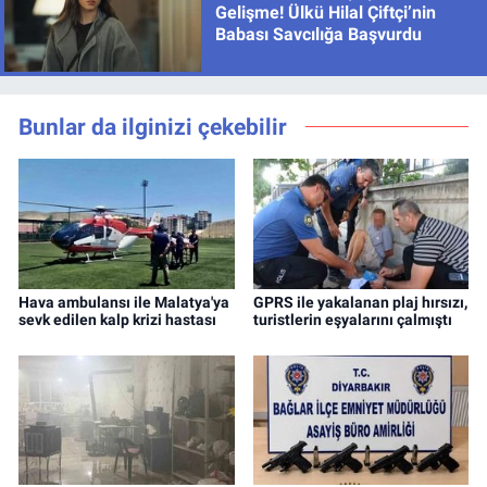
Gelişme! Ülkü Hilal Çiftçi’nin
Babası Savcılığa Başvurdu
Bunlar da ilginizi çekebilir
Hava ambulansı ile Malatya'ya
GPRS ile yakalanan plaj hırsızı,
sevk edilen kalp krizi hastası
turistlerin eşyalarını çalmıştı