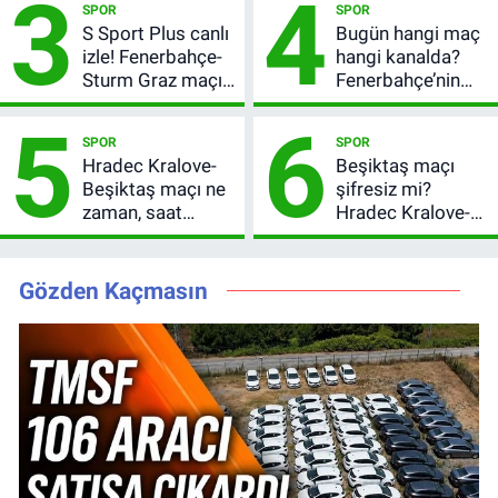
3
4
SPOR
SPOR
bilgileri
S Sport Plus canlı
Bugün hangi maç
izle! Fenerbahçe-
hangi kanalda?
Sturm Graz maçı
Fenerbahçe’nin
nasıl izlenir?
Avrupa sınavı
5
6
şifresiz
SPOR
SPOR
yayınlanacak
Hradec Kralove-
Beşiktaş maçı
Beşiktaş maçı ne
şifresiz mi?
zaman, saat
Hradec Kralove-
kaçta? Şifresiz
Beşiktaş hangi
UEFA Avrupa Ligi
kanalda, saat
3. Ön Eleme Turu
kaçta?
Gözden Kaçmasın