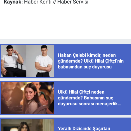
Kaynak:
Haber Kenti // Haber Servisi
Hakan Çelebi kimdir, neden
gündemde? Ülkü Hilal Çiftçi’nin
babasından suç duyurusu
Ülkü Hilal Çiftçi neden
gündemde? Babasının suç
duyurusu sonrası menajerlik
şirketinden açıklama
Yeraltı Dizisinde Şaşırtan