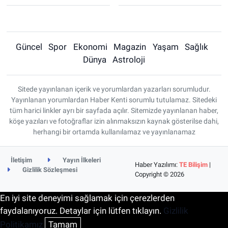
Güncel
Spor
Ekonomi
Magazin
Yaşam
Sağlık
Dünya
Astroloji
Sitede yayınlanan içerik ve yorumlardan yazarları sorumludur.
Yayınlanan yorumlardan Haber Kenti sorumlu tutulamaz. Sitedeki
tüm harici linkler ayrı bir sayfada açılır. Sitemizde yayınlanan haber,
köşe yazıları ve fotoğraflar izin alınmaksızın kaynak gösterilse dahi,
herhangi bir ortamda kullanılamaz ve yayınlanamaz
İletişim
Yayın İlkeleri
Haber Yazılımı:
TE Bilişim
|
Gizlilik Sözleşmesi
Copyright © 2026
En iyi site deneyimi sağlamak için çerezlerden
faydalanıyoruz. Detaylar için lütfen tıklayın.
Gizlilik
Politikamız
Tamam