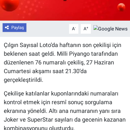
Paylaş
-
+
A
A
Çılgın Sayısal Loto’da haftanın son çekilişi için
beklenen saat geldi. Milli Piyango tarafından
düzenlenen 76 numaralı çekiliş, 27 Haziran
Cumartesi akşamı saat 21.30’da
gerçekleştirildi.
Çekilişe katılanlar kuponlarındaki numaraları
kontrol etmek için resmî sonuç sorgulama
ekranına yöneldi. Altı ana numaranın yanı sıra
Joker ve SuperStar sayıları da gecenin kazanan
kombinasyonunu oluşturdu.