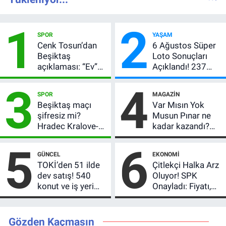
1
2
SPOR
YAŞAM
Cenk Tosun’dan
6 Ağustos Süper
Beşiktaş
Loto Sonuçları
açıklaması: “Ev”
Açıklandı! 237
dedi, asıl mesajı
Milyon TL’lik
3
4
satır arasında
Çekiliş
SPOR
MAGAZIN
verdi
Beşiktaş maçı
Var Mısın Yok
şifresiz mi?
Musun Pınar ne
Hradec Kralove-
kadar kazandı?
Beşiktaş hangi
Son teklifi
5
6
kanalda, saat
reddetti,
GÜNCEL
EKONOMI
kaçta?
kutusundan
TOKİ’den 51 ilde
Çitlekçi Halka Arz
servet çıktı
dev satış! 540
Oluyor! SPK
konut ve iş yeri
Onayladı: Fiyatı,
için 10 yıl vade
Lot Sayısı ve
imkânı
Talep Toplama
Tarihi
Gözden Kaçmasın