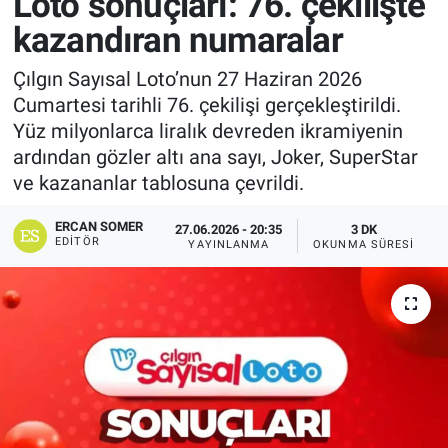
Loto sonuçları: 76. çekilişte
kazandıran numaralar
Çılgın Sayısal Loto’nun 27 Haziran 2026
Cumartesi tarihli 76. çekilişi gerçekleştirildi.
Yüz milyonlarca liralık devreden ikramiyenin
ardından gözler altı ana sayı, Joker, SuperStar
ve kazananlar tablosuna çevrildi.
ERCAN SOMER
27.06.2026 - 20:35
3 DK
EDITÖR
YAYINLANMA
OKUNMA SÜRESI