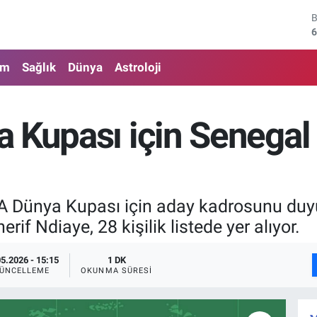
6
4
am
Sağlık
Dünya
Astroloji
5
6
 Kupası için Senegal
6
1
FA Dünya Kupası için aday kadrosunu duy
f Ndiaye, 28 kişilik listede yer alıyor.
05.2026 - 15:15
1 DK
ÜNCELLEME
OKUNMA SÜRESI