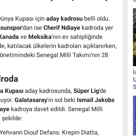
 Dünya Kupası için
aday kadrosu
belli oldu.
sunspor
'dan ise
Cherif Ndiaye
kadroda yer
Kanada
ve
Meksika
'nın ev sahipliğinde
, katılacak ülkelerin kadroları açıklanırken,
önetimindeki Senegal Milli Takımı'nın 28
İ
droda
U
S
a Kupası
aday kadrosunda,
Süper Lig
'de
nuyor.
Galatasaray
'ın sol beki
Ismail Jakobs
iaye
kadroya davet edildi. Senegal Milli
 şekilde:
Yehvann Diouf Defans: Krepin Diatta,