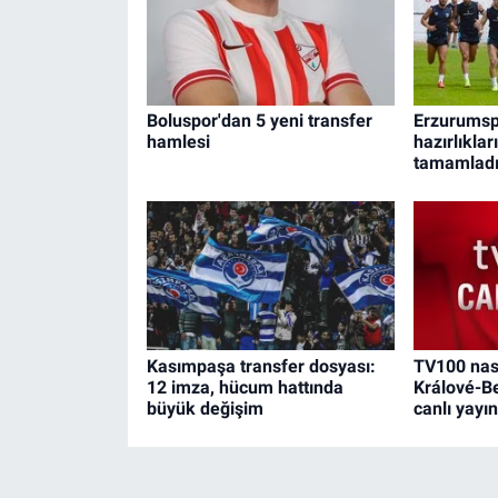
Boluspor'dan 5 yeni transfer
Erzurumsp
hamlesi
hazırlıklar
tamamlad
Kasımpaşa transfer dosyası:
TV100 nası
12 imza, hücum hattında
Králové-Be
büyük değişim
canlı yayın 