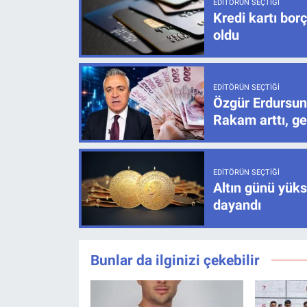
EDITÖRÜN SEÇTIĞI
Kredi kartı bor
oldu
EDITÖRÜN SEÇTIĞI
Özgür Erdursun
Rakam arttı, ge
EDITÖRÜN SEÇTIĞI
Altın günü yüks
dayandı
Bunlar da ilginizi çekebilir