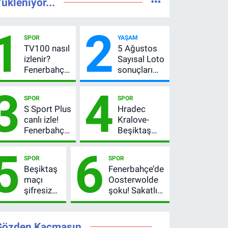
ükleniyor...
1
2
SPOR
YAŞAM
TV100 nasıl
5 Ağustos
izlenir?
Sayısal Loto
Fenerbahçe-
sonuçları
Sturm Graz
açıklandı!
3
4
maçı
522 milyon
SPOR
SPOR
şifresiz
TL devretti
S Sport Plus
Hradec
canlı yayın
canlı izle!
Kralove-
bilgileri
Fenerbahçe-
Beşiktaş
Sturm Graz
maçı ne
5
6
maçı nasıl
zaman, saat
SPOR
SPOR
izlenir?
kaçta?
Beşiktaş
Fenerbahçe’de
Şifresiz
maçı
Oosterwolde
UEFA
şifresiz
şoku! Sakatlığı
Avrupa Ligi
mi?
ciddi mi, kaç
3. Ön Eleme
Hradec
hafta
Turu
Kralove-
oynamayacak?
Gözden Kaçmasın