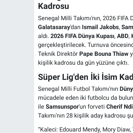
Kadrosu
Senegal Milli Takımı'nın, 2026 FIFA
Galatasaray
'dan
Ismail Jakobs
,
Sam
aldı.
2026 FIFA Dünya Kupası
,
ABD
,
gerçekleştirilecek. Turnuva öncesinde
Teknik Direktör
Pape Bouna Thiaw
y
kişilik kadrosu da gün yüzüne çıktı.
Süper Lig'den İki İsim Ka
Senegal Milli Futbol Takımı'nın
Düny
mücadele eden iki futbolcu da bulu
ile
Samsunspor
'un forveti
Cherif Nd
Takımı'nın 28 kişilik aday kadrosu şu
“Kaleci: Edouard Mendy, Mory Diaw, 