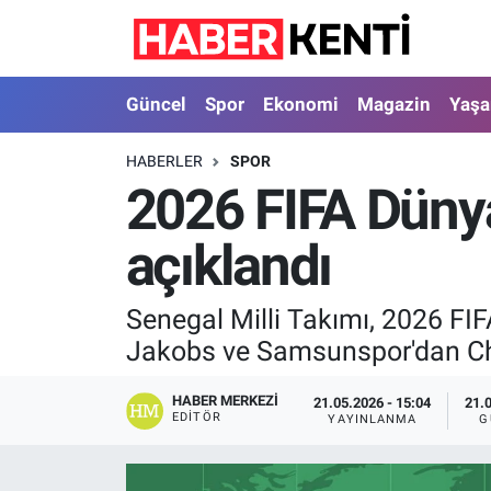
Güncel
Nöbetçi Eczaneler
Güncel
Spor
Ekonomi
Magazin
Yaş
Spor
Hava Durumu
HABERLER
SPOR
2026 FIFA Dünya
Ekonomi
İstanbul Namaz Vakitleri
açıklandı
Magazin
Trafik Durumu
Yaşam
Süper Lig Puan Durumu ve Fikstür
Senegal Milli Takımı, 2026 FI
Jakobs ve Samsunspor'dan Cheri
Sağlık
Tüm Manşetler
HABER MERKEZI
21.05.2026 - 15:04
21.
Dünya
Son Dakika Haberleri
EDITÖR
YAYINLANMA
G
Astroloji
Haber Arşivi