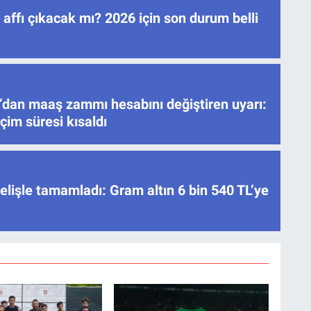
ç affı çıkacak mı? 2026 için son durum belli
’dan maaş zammı hesabını değiştiren uyarı:
çim süresi kısaldı
elişle tamamladı: Gram altın 6 bin 540 TL’ye