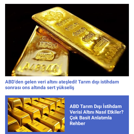
ABD’den gelen veri altını ateşledi! Tarım dışı istihdam
sonrası ons altında sert yükseliş
ABD Tarım Dışı İstihdam
Verisi Altını Nasıl Etkiler?
Çok Basit Anlatımla
Rehber