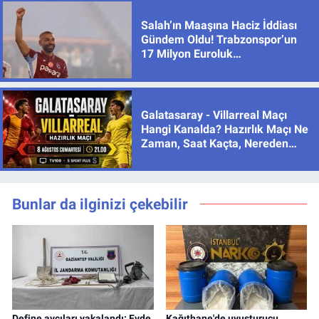
Salah’ın Maaşına Haciz İddiası
Gündem Oldu! Trabzonspor’un
17 Milyon Euroluk
Sözleşmesinde Son Durum
Galatasaray - Villarreal Maçı
Hangi Kanalda? Hazırlık Maçı Ne
Zaman, Saat Kaçta, Nereden
İzlenir?
Bunlar da ilginizi çekebilir
Define avcıları yakalandı: Evde
Kağıthane'de uyuşturucu