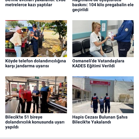
metrelerce kazı yaptılar
baskını: 104 kilo pregabalin ele
geçirildi
Köyde telefon dolandırıcılığına
Osmaneli'de Vatandaşlara
karşı jandarma uyarısı
KADES Eğitimi Verildi
Bilecik'te 51 bireye
Hapis Cezası Bulunan Şahıs
dolandırıcılık konusunda uyarı
Bilecik'te Yakalandı
yapıldı