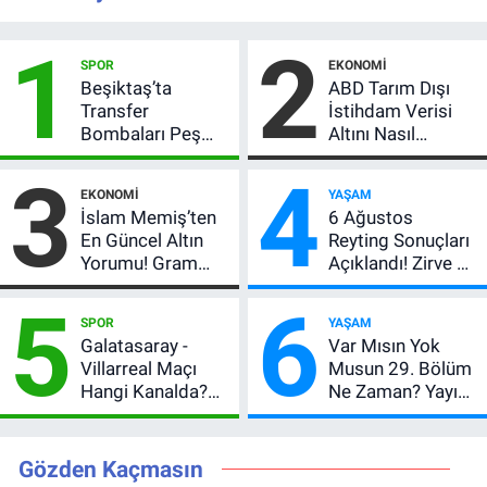
1
2
SPOR
EKONOMI
Beşiktaş’ta
ABD Tarım Dışı
Transfer
İstihdam Verisi
Bombaları Peş
Altını Nasıl
Peşe! Adalı
Etkiler? Çok Basit
3
4
Vlahovic’i
Anlatımla Rehber
EKONOMI
YAŞAM
Açıkladı, 5 Yıldız
İslam Memiş’ten
6 Ağustos
Daha Listede
En Güncel Altın
Reyting Sonuçları
Yorumu! Gram
Açıklandı! Zirve El
Altın İçin 6.350 TL
Değiştirdi:
5
6
Uyarısı, Yıl Sonu
Muhtemel Aşk,
SPOR
YAŞAM
Beklentisi
MasterChef'i
Galatasaray -
Var Mısın Yok
Değişmedi
Geride Bıraktı
Villarreal Maçı
Musun 29. Bölüm
Hangi Kanalda?
Ne Zaman? Yayın
Hazırlık Maçı Ne
Günü Değişti, Yeni
Zaman, Saat
Tarih Belli Oldu!
Kaçta, Nereden
Gözden Kaçmasın
İzlenir?