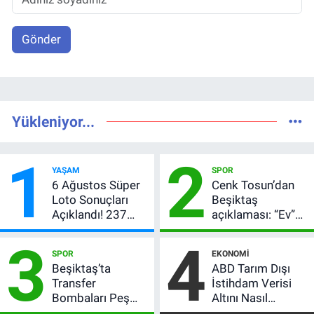
Gönder
Yükleniyor...
1
2
YAŞAM
SPOR
6 Ağustos Süper
Cenk Tosun’dan
Loto Sonuçları
Beşiktaş
Açıklandı! 237
açıklaması: “Ev”
Milyon TL’lik
dedi, asıl mesajı
3
4
Çekiliş
satır arasında
SPOR
EKONOMI
verdi
Beşiktaş’ta
ABD Tarım Dışı
Transfer
İstihdam Verisi
Bombaları Peş
Altını Nasıl
Peşe! Adalı
Etkiler? Çok Basit