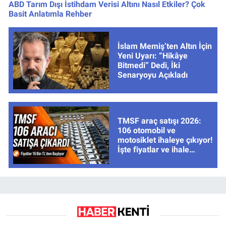
ABD Tarım Dışı İstihdam Verisi Altını Nasıl Etkiler? Çok
Basit Anlatımla Rehber
İslam Memiş’ten Altın İçin
Yeni Uyarı: “Hikâye
Bitmedi” Dedi, İki
Senaryoyu Açıkladı
TMSF araç satışı 2026:
106 otomobil ve
motosiklet ihaleye çıkıyor!
İşte fiyatlar ve ihale
tarihleri