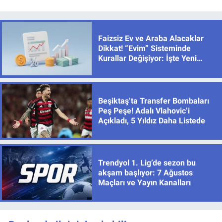
Faizsiz Ev ve Araba Alacaklar
Dikkat! “Evim” Sisteminde
Kurallar Değişiyor: İşte Yeni
Limitler
Beşiktaş’ta Transfer Bombaları
Peş Peşe! Adalı Vlahovic’i
Açıkladı, 5 Yıldız Daha Listede
Trendyol 1. Lig’de sezon bu
akşam başlıyor: 7 Ağustos
Maçları ve Yayın Kanalları