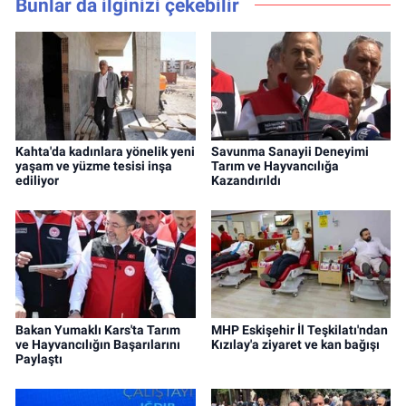
Bunlar da ilginizi çekebilir
Kahta'da kadınlara yönelik yeni
Savunma Sanayii Deneyimi
yaşam ve yüzme tesisi inşa
Tarım ve Hayvancılığa
ediliyor
Kazandırıldı
Bakan Yumaklı Kars'ta Tarım
MHP Eskişehir İl Teşkilatı'ndan
ve Hayvancılığın Başarılarını
Kızılay'a ziyaret ve kan bağışı
Paylaştı