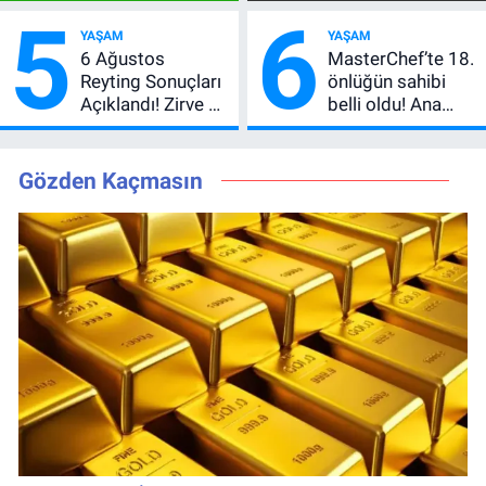
5
6
Vlahovic’i
Anlatımla Rehber
YAŞAM
YAŞAM
Açıkladı, 5 Yıldız
6 Ağustos
MasterChef’te 18.
Daha Listede
Reyting Sonuçları
önlüğün sahibi
Açıklandı! Zirve El
belli oldu! Ana
Değiştirdi:
kadroya giren
Muhtemel Aşk,
yarışmacı kim
MasterChef'i
oldu?
Gözden Kaçmasın
Geride Bıraktı