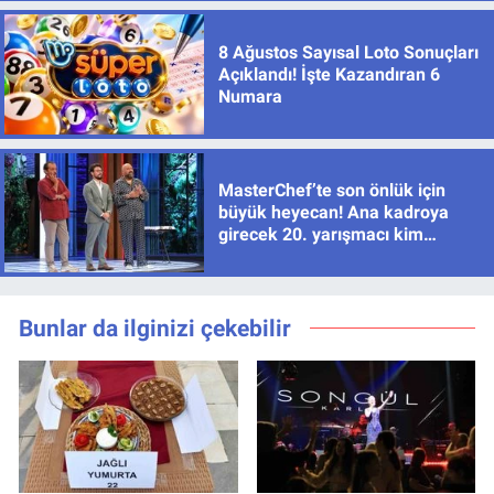
8 Ağustos Sayısal Loto Sonuçları
Açıklandı! İşte Kazandıran 6
Numara
MasterChef’te son önlük için
büyük heyecan! Ana kadroya
girecek 20. yarışmacı kim
olacak?
Bunlar da ilginizi çekebilir