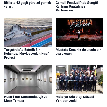
Bitlis'te 42 çeşit yöresel yemek
Çameli Festivali'nde Songül
yarıştı
Karlı'nın Unutulmaz
Performansı
Turgutreis'te Estetik Bir
Mustafa Keser'le dolu dolu bir
Dokunuş: 'Maviye Açılan Kapı'
yaz akşamı
Projesi
Hüsn-i Hat Sanatında Aşk ve
Malatya Arkeoloji Müzesi
Meşk Teması
Yeniden Açıldı