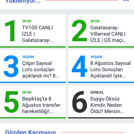
Yükleniyor...
1
2
SPOR
SPOR
TV100 CANLI
Galatasaray-
İZLE |
Villarreal CANLI
Galatasaray-
İZLE | GS maçı
Villarreal maçı
hangi kanalda,
3
4
başladı! GS maçı
şifresiz mi?
YAŞAM
YAŞAM
şifresiz canlı yayın
Çılgın Sayısal
8 Ağustos Sayısal
Loto sonuçları
Loto Sonuçları
açıklandı mı? 8
Açıklandı! İşte
Ağustos 2026
Kazandıran 6
5
6
kazanan
Numara
SPOR
GÜNCEL
numaralar
Beşiktaş’ta 8
Duygu Öksüz
Ağustos transfer
Kimdir, Neden
hareketliliği!
Öldü? Mersin
Yönetim 5 bölge
Basınının Acı
için düğmeye
Kaybı
bastı
Gözden Kaçmasın