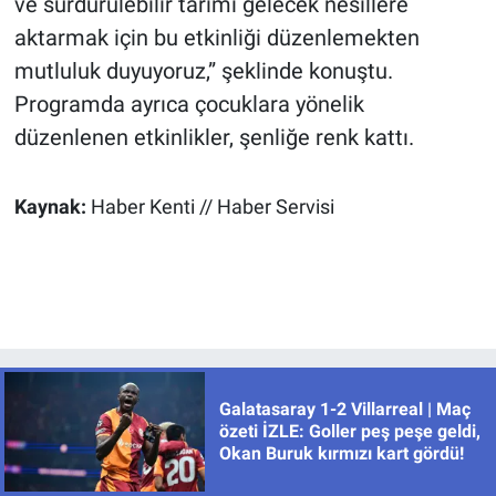
ve sürdürülebilir tarımı gelecek nesillere
aktarmak için bu etkinliği düzenlemekten
mutluluk duyuyoruz,” şeklinde konuştu.
Programda ayrıca çocuklara yönelik
düzenlenen etkinlikler, şenliğe renk kattı.
Kaynak:
Haber Kenti // Haber Servisi
Galatasaray 1-2 Villarreal | Maç
özeti İZLE: Goller peş peşe geldi,
Okan Buruk kırmızı kart gördü!