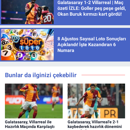
Galatasaray 1-2 Villarreal | Maç
özeti İZLE: Goller peş peşe geldi,
Okan Buruk kırmızı kart gördü!
8 Ağustos Sayısal Loto Sonuçları
Açıklandı! İşte Kazandıran 6
Numara
Bunlar da ilginizi çekebilir
Galatasaray, Villarreal ile
Galatasaray, Villarreal'e 2-1
Hazırlık Maçında Karşılaştı
kaybederek hazırlık dönemini