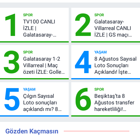
1
2
SPOR
SPOR
TV100 CANLI
Galatasaray-
İZLE |
Villarreal CANLI
Galatasaray-
İZLE | GS maçı
Villarreal maçı
hangi kanalda,
3
4
başladı! GS maçı
şifresiz mi?
SPOR
YAŞAM
şifresiz canlı yayın
Galatasaray 1-2
8 Ağustos Sayısal
Villarreal | Maç
Loto Sonuçları
özeti İZLE: Goller
Açıklandı! İşte
peş peşe geldi,
Kazandıran 6
5
6
Okan Buruk
Numara
YAŞAM
SPOR
kırmızı kart gördü!
Çılgın Sayısal
Beşiktaş’ta 8
Loto sonuçları
Ağustos transfer
açıklandı mı? 8
hareketliliği!
Ağustos 2026
Yönetim 5 bölge
kazanan
için düğmeye
numaralar
bastı
Gözden Kaçmasın