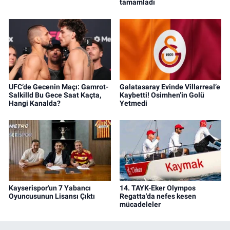
tamamladı
UFC’de Gecenin Maçı: Gamrot-
Galatasaray Evinde Villarreal’e
Salkilld Bu Gece Saat Kaçta,
Kaybetti! Osimhen’in Golü
Hangi Kanalda?
Yetmedi
Kayserispor'un 7 Yabancı
14. TAYK-Eker Olympos
Oyuncusunun Lisansı Çıktı
Regatta'da nefes kesen
mücadeleler