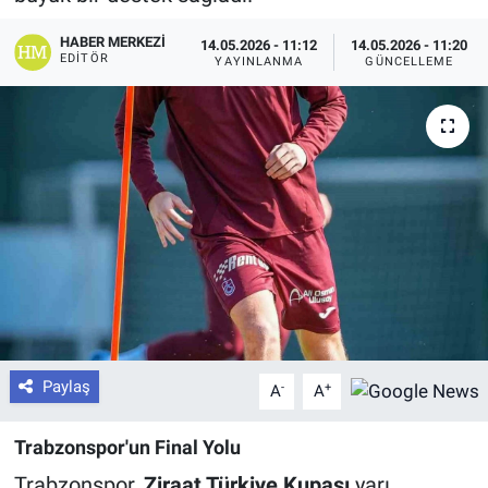
HABER MERKEZI
14.05.2026 - 11:12
14.05.2026 - 11:20
EDITÖR
YAYINLANMA
GÜNCELLEME
Paylaş
-
+
A
A
Trabzonspor'un Final Yolu
Trabzonspor,
Ziraat Türkiye Kupası
yarı